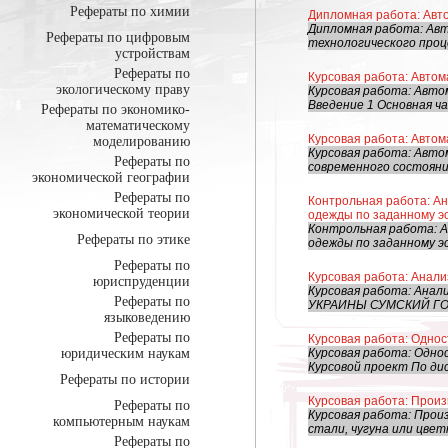
Рефераты по химии
Дипломная работа: Авт
Дипломная работа: Авт
Рефераты по цифровым
технологического проц
устройствам
Рефераты по
Курсовая работа: Автом
экологическому праву
Курсовая работа: Авт
Введение 1 Основная ча
Рефераты по экономико-
математическому
Курсовая работа: Автом
моделированию
Курсовая работа: Авто
Рефераты по
современного состояния
экономической географии
Рефераты по
Контрольная работа: Ан
экономической теории
одежды по заданному э
Контрольная работа: А
Рефераты по этике
одежды по заданному э
Рефераты по
Курсовая работа: Анали
юриспруденции
Курсовая работа: Ана
Рефераты по
УКРАИНЫ СУМСКИЙ Г
языковедению
Рефераты по
Курсовая работа: Одно
юридическим наукам
Курсовая работа: Одно
Курсовой проект По ди
Рефераты по истории
Курсовая работа: Произ
Рефераты по
Курсовая работа: Прои
компьютерным наукам
стали, чугуна или цветн
Рефераты по