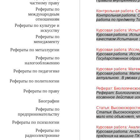
Правила внутреннего ра
частному праву
Рефераты по
Контрольная работа: С
международным
Контрольная работа: С
отношениям
работа по предмету То
Рефераты по культуре и
искусству
Курсовая работа: Испы
Курсовая работа: Исп
Рефераты по
качеством Испытание э
менеджменту
Рефераты по металлургии
Курсовая работа: Иссл
Курсовая работа: Иссл
Рефераты по
Государственное образ
налогообложению
Курсовая работа: Матем
Рефераты по педагогике
Курсовая работа: Матем
актуальною . В умовах
Рефераты по политологии
Реферат: Биологическо
Рефераты по праву
Реферат: Биологическ
косвенное действие ио
Биографии
Статья: Высокоскорост
Рефераты по
Статья: Высокоскорост
предпринимательству
мало кто объясняет, ч
Рефераты по психологии
Курсовая работа: Анали
Рефераты по
Курсовая работа: Анали
радиоэлектронике
прядения на машине ПК-