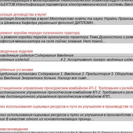
: Идентификация и моделирование технологических объектов ИДЕНТИ
КТОВ Идентификация параметров электромеханической системы Введен
ізація діловодства в музеї
нізація діловодства в музеї Міністерство освіти та науки України Лугансь
са Шевченка Кафедра української філології ДИПЛОМН...
 ремонт коробки передач гусеничного трактора
и ремонт коробки передач гусеничного трактора Тема Диагностика и рем
фессия механизатора на селе сейчас главная. Нет такой...
роводочные изделия
Ликероводочные изделия Содержание Введение……………………………………
–водочных изделий ……………………..4 2. Ассортимент ликеро–водочных 
урбинные установки
турбинные установки Содержание 1. Введение 2. Предыстория 3. Оборудова
жи Введение Энергетика больна. Налицо все симп...
истанционное управление проходческим комбайном 4П-2. Требования к реле
истанционное управление проходческим комбайном 4П-2. Требования к ре
ему дистанционного управления проходческим комбайном 4ПП...
из использования сырьевых ресурсов и пути их улучшения в производстве г
лиз использования сырьевых ресурсов и пути их улучшения в производстве
ие В качестве одного из основополагающих принци...
ревесиноведение