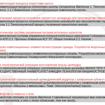
оматизация процесса подготовки шихты
оматизация процесса подготовки шихты Оглавление Введение 1. Техничес
есса. 1.1.1 Важнейшие стеклообразующие компоненты соста...
атизация процесса получения сернистого ангидрида при производстве серно
оматизация процесса получения сернистого ангидрида при производстве
сть 1.1 Технологический процесс получения сернистого ангидр...
атическая система управления питания котельных агрегатов
матическая система управления питания котельных агрегатов Содержание 
 АПП 2.1. Причины появления АСУ ТП. Общие понятия 2.2. Назнач...
ализ композиционных элементов конструкции одежды. Разработка модельных
скизу
нализ композиционных элементов конструкции одежды. Разработка модель
скизу Гуманитарный Университет Факультет конструиро...
з технологической операции изготовления гильзы цилиндра
лиз технологической операции изготовления гильзы цилиндра МИНИСТЕ
ОСУДАРСТВЕННЫЙ УНИВЕРСИТЕТ КАФЕДРА ТЕХНОЛОГИИ МАШИНОСТРОЕН
ступенчатый горизонтальный цилиндрический редуктор с шевронным зубом и
ступенчатый горизонтальный цилиндрический редуктор с шевронным зубо
сциплине «Машины и механизмы» Тема: Одноступенчатый горизо...
водство отливок из стали
зводство отливок из стали Введение Современный окружающий мир невозм
ых металлов, а это и легко объяснимо, так как проду...