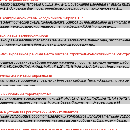
вого рациона человека
евого рациона человека СОДЕРЖАНИЕ Содержание Введение I Рацион питан
я 1.1 Основные факторы, определяющие рацион питания человека 1....
з электрической схемы холодильника "Бирюса 18"
из электрической схемы холодильника Бирюса 18 Федеральное агентство 
нный технологический университет Кафедра «МАЛП» Курсовая р...
знобразие Каспийского моря
азнобразие Каспийского моря Введение Каспийское море-озеро, расположе
ии, является самым большим внутренним водоемом на...
оматизированное рабочее место мастера строительно-монтажных работ стр
томатизированное рабочее место мастера строительно-монтажных рабо
ВПО МОСКОВСКАЯ АКАДЕМИЯ ПРЕДПРИНИМАТЕЛЬСТВА при Правительс...
матические системы управления
матические системы управления Курсовая работа Тема: «Автоматические
.....................................
и их основные характеристики
ач и их основные характеристики МИНИСТЕРСТВО ОБРАЗОВАНИЯ И НАУКИ
ственный университет им. М. Козыбаева Факультет Энергетики и М...
ные устройства робототехнических комплексов
ьные устройства робототехнических комплексов Вспомогательные устр
ные и питательные устройства весьма разнообразны. Это могут быть...