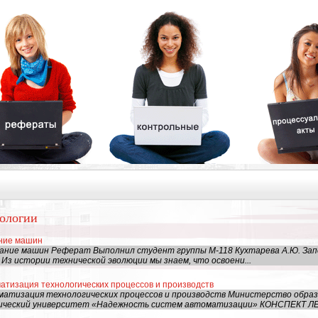
нологии
ние машин
ание машин Реферат Выполнил студент группы М-118 Кухтарева А.Ю. Зап
Из истории технической эволюции мы знаем, что освоени...
атизация технологических процессов и производств
матизация технологических процессов и производств Министерство обра
ический университет «Надежность систем автоматизации» КОНСПЕКТ ЛЕК