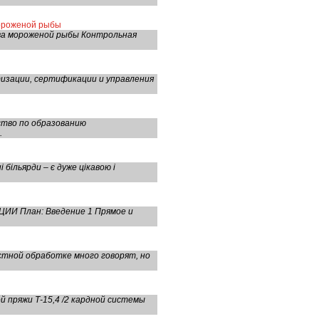
мороженой рыбы
ва мороженой рыбы Контрольная
зации, сертификации и управления
ство по образованию
.
ільярди – є дуже цікавою і
ИИ План: Введение 1 Прямое и
тной обработке много говорят, но
й пряжи Т-15,4 /2 кардной системы