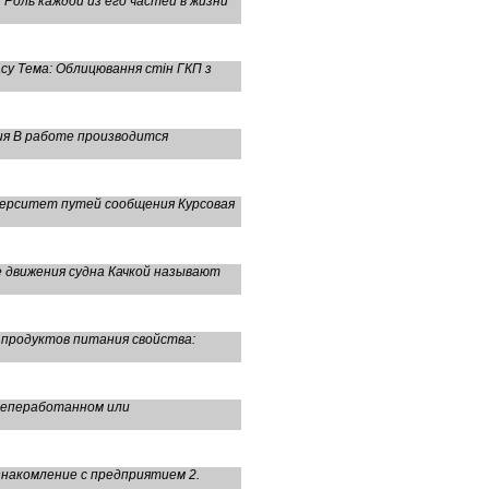
Роль каждой из его частей в жизни
су Тема: Облицювання стін ГКП з
ия В работе производится
верситет путей сообщения Курсовая
 движения судна Качкой называют
 продуктов питания свойства:
 непеработанном или
накомление с предприятием 2.