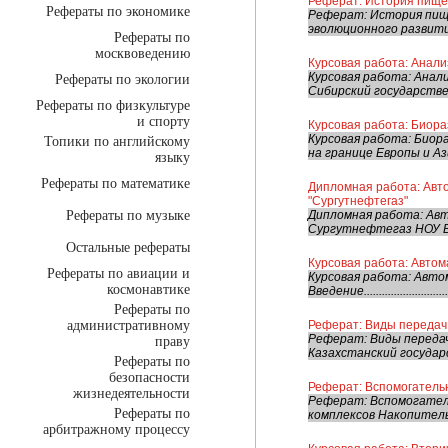
Реферат: История пище
Рефераты по экономике
Реферат: История пищ
эволюционного развити
Рефераты по
москвоведению
Курсовая работа: Анали
Курсовая работа: Анал
Рефераты по экологии
Сибирский государстве
Рефераты по физкультуре
и спорту
Курсовая работа: Биора
Курсовая работа: Биор
Топики по английскому
на границе Европы и Аз
языку
Рефераты по математике
Дипломная работа: Авт
"Сургутнефтегаз"
Рефераты по музыке
Дипломная работа: Ав
Сургутнефтегаз НОУ 
Остальные рефераты
Курсовая работа: Авто
Рефераты по авиации и
Курсовая работа: Авто
космонавтике
Введение.................................
Рефераты по
административному
Реферат: Виды передач 
Реферат: Виды перед
праву
Казахстанский государ
Рефераты по
безопасности
Реферат: Вспомогатель
жизнедеятельности
Реферат: Вспомогател
Рефераты по
комплексов Накопитель
арбитражному процессу