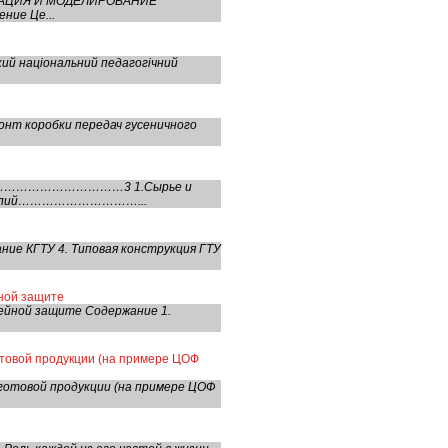
ФИКАЦИЯ И МОДЕЛИРОВАНИЕ
ие Це...
кий національний педагогічний
онт коробки передач гусеничного
…………………………………3 1.Сырье и
изделий…………………………...
ние КГТУ 4. Типовая конструкция ГТУ
йной защите
лейной защите Содержание 1.
отовой продукции (на примере ЦОФ
 готовой продукции (на примере ЦОФ