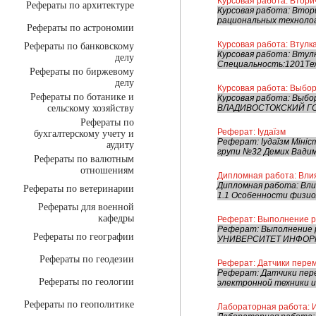
Курсовая работа: Втор
Рефераты по архитектуре
Курсовая работа: Втор
рациональных технолог
Рефераты по астрономии
Курсовая работа: Втулк
Рефераты по банковскому
Курсовая работа: Втул
делу
Специальность:1201Т
Рефераты по биржевому
делу
Курсовая работа: Выбор
Рефераты по ботанике и
Курсовая работа: Выб
сельскому хозяйству
ВЛАДИВОСТОКСКИЙ ГО
Рефераты по
Реферат: Іудаїзм
бухгалтерскому учету и
Реферат: Іудаїзм Мініс
аудиту
групи №32 Демих Вадим 
Рефераты по валютным
отношениям
Дипломная работа: Влия
Дипломная работа: Вл
Рефераты по ветеринарии
1.1 Особенности физио
Рефераты для военной
кафедры
Реферат: Выполнение р
Реферат: Выполнение 
Рефераты по географии
УНИВЕРСИТЕТ ИНФОРМА
Рефераты по геодезии
Реферат: Датчики пер
Реферат: Датчики пер
Рефераты по геологии
электронной техники и
Рефераты по геополитике
Лабораторная работа: 