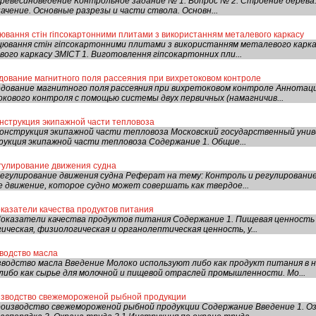
ревесиноведение Контрольное задание № 1. Вопрос № 2. Строение дерева. 
начение. Основные разрезы и части ствола. Основн...
ювання стін гіпсокартонними плитами з використанням металевого каркасу
цювання стін гіпсокартонними плитами з використанням металевого карка
го каркасу ЗМІСТ 1. Виготовлення гіпсокартонних пли...
дование магнитного поля рассеяния при вихретоковом контроле
едование магнитного поля рассеяния при вихретоковом контроле Аннотац
кового контроля с помощью системы двух первичных (намагничив...
нструкция экипажной части тепловоза
онструкция экипажной части тепловоза Московский государственный уни
рукция экипажной части тепловоза Содержание 1. Общие...
гулирование движения судна
егулирование движения судна Реферат на тему: Контроль и регулирование
 движение, которое судно может совершать как твердое...
казатели качества продуктов питания
оказатели качества продуктов питания Содержание 1. Пищевая ценность
ическая, физиологическая и органолептическая ценность, у...
водство масла
зводство масла Введение Молоко используют либо как продукт питания в
либо как сырье для молочной и пищевой отраслей промышленности. Мо...
оизводство свежемороженой рыбной продукции
оизводство свежемороженой рыбной продукции Содержание Введение 1. Оз