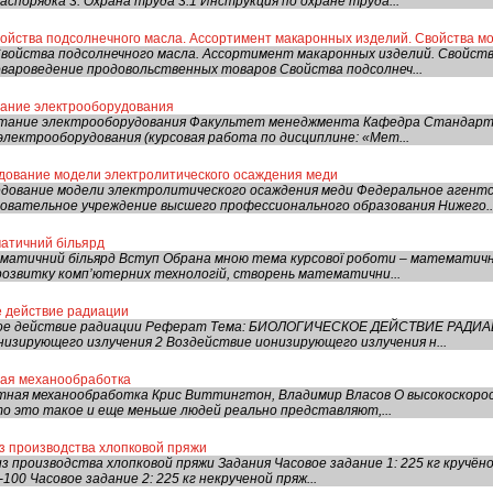
спорядка 3. Охрана труда 3.1 Инструкция по охране труда...
войства подсолнечного масла. Ассортимент макаронных изделий. Свойства 
войства подсолнечного масла. Ассортимент макаронных изделий. Свойст
вароведение продовольственных товаров Свойства подсолнеч...
тание электрооборудования
ытание электрооборудования Факультет менеджмента Кафедра Стандарти
лектрооборудования (курсовая работа по дисциплине: «Мет...
едование модели электролитического осаждения меди
едование модели электролитического осаждения меди Федеральное агент
овательное учреждение высшего профессионального образования Нижего..
атичний більярд
атичний більярд Вступ Обрана мною тема курсової роботи – математичні б
 розвитку комп’ютерних технологій, створень математични...
е действие радиации
ое действие радиации Реферат Тема: БИОЛОГИЧЕСКОЕ ДЕЙСТВИЕ РАДИАЦ
низирующего излучения 2 Воздействие ионизирующего излучения н...
ная механообработка
ная механообработка Крис Виттингтон, Владимир Власов О высокоскорос
то это такое и еще меньше людей реально представляют,...
з производства хлопковой пряжи
з производства хлопковой пряжи Задания Часовое задание 1: 225 кг кручёно
100 Часовое задание 2: 225 кг некрученой пряж...