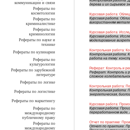
Контрольная работа: Д
коммуникации и связи
дерева и их сырьевое з
Рефераты по
косметологии
Курсовая работа: Облиц
Курсовая работа: Обли
Рефераты по
використанням металево
криминалистике
Рефераты по
Курсовая работа: Иссле
криминологии
Курсовая работа: Иссл
Рефераты по науке и
моделирование вихрето
технике
Контрольная работа: Ко
Рефераты по кулинарии
Контрольная работа: К
работа на тему: конст
Рефераты по
культурологии
Реферат: Контроль и ре
Рефераты по зарубежной
Реферат: Контроль и р
литературе
сложное колебательное
Рефераты по логике
Контрольная работа: По
Контрольная работа: П
Рефераты по логистике
энергетическая, биолог
Рефераты по маркетингу
Курсовая работа: Произ
Рефераты по
Курсовая работа: Прои
переработанном виде, 
международному
публичному праву
Отчет по практике: Пр
Рефераты по
Отчет по практике: Пр
международному