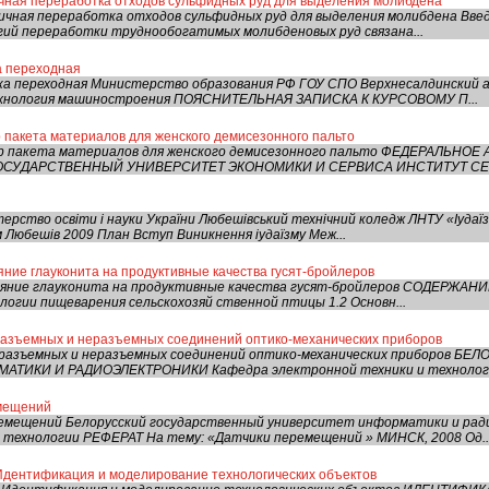
ичная переработка отходов сульфидных руд для выделения молибдена
ичная переработка отходов сульфидных руд для выделения молибдена Вве
ий переработки труднообогатимых молибденовых руд связана...
а переходная
ка переходная Министерство образования РФ ГОУ СПО Верхнесалдинский 
ехнология машиностроения ПОЯСНИТЕЛЬНАЯ ЗАПИСКА К КУРСОВОМУ П...
 пакета материалов для женского демисезонного пальто
ор пакета материалов для женского демисезонного пальто ФЕДЕРАЛЬН
СУДАРСТВЕННЫЙ УНИВЕРСИТЕТ ЭКОНОМИКИ И СЕРВИСА ИНСТИТУТ СЕРВ
терство освіти і науки України Любешівський технічний коледж ЛНТУ «Іуда
Любешів 2009 План Вступ Виникнення іудаїзму Меж...
ние глауконита на продуктивные качества гусят-бройлеров
ияние глауконита на продуктивные качества гусят-бройлеров СОДЕРЖА
логии пищеварения сельскохозяй ственной птицы 1.2 Основн...
азъемных и неразъемных соединений оптико-механических приборов
разъемных и неразъемных соединений оптико-механических приборов 
ТИКИ И РАДИОЭЛЕКТРОНИКИ Кафедра электронной техники и технологи
емещений
емещений Белорусский государственный университет информатики и рад
 технологии РЕФЕРАТ На тему: «Датчики перемещений » МИНСК, 2008 Од..
Идентификация и моделирование технологических объектов