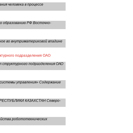
ия человека в процессе
по образованию РФ Восточно-
нное во внутриматериковой впадине
уктурного подразделения ОАО
т структурного подразделения ОАО
 системы управления» Содержание
 РЕСПУБЛИКИ КАЗАХСТАН Северо-
ойства робототехнических