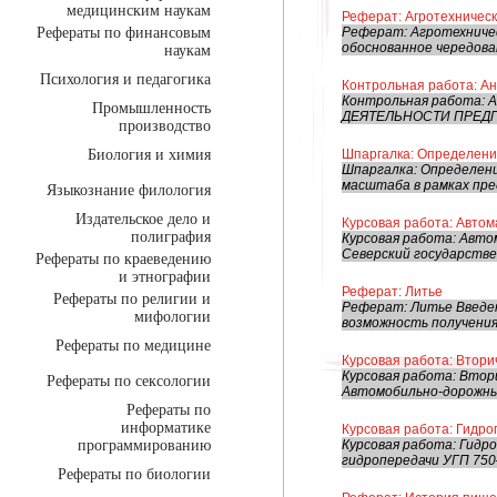
медицинским наукам
Реферат: Агротехничес
Рефераты по финансовым
Реферат: Агротехничес
обоснованное чередован
наукам
Психология и педагогика
Контрольная работа: Ан
Контрольная работа: 
Промышленность
ДЕЯТЕЛЬНОСТИ ПРЕДПРИ
производство
Биология и химия
Шпаргалка: Определени
Шпаргалка: Определени
масштаба в рамках пре
Языкознание филология
Издательское дело и
Курсовая работа: Автом
полиграфия
Курсовая работа: Авто
Северский государств
Рефераты по краеведению
и этнографии
Реферат: Литье
Рефераты по религии и
Реферат: Литье Введен
мифологии
возможность получения 
Рефераты по медицине
Курсовая работа: Втори
Курсовая работа: Втор
Рефераты по сексологии
Автомобильно-дорожны
Рефераты по
информатике
Курсовая работа: Гидр
программированию
Курсовая работа: Гидр
гидропередачи УГП 750–
Рефераты по биологии