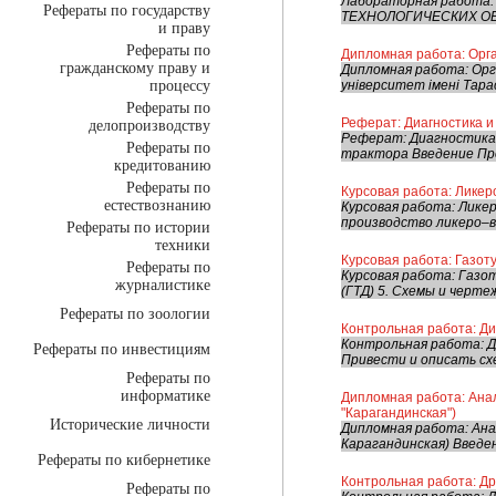
Лабораторная работа
Рефераты по государству
ТЕХНОЛОГИЧЕСКИХ ОБЪЕ
и праву
Рефераты по
Дипломная работа: Орган
гражданскому праву и
Дипломная работа: Орга
процессу
університет імені Тара
Рефераты по
Реферат: Диагностика и
делопроизводству
Реферат: Диагностика 
Рефераты по
трактора Введение Про
кредитованию
Рефераты по
Курсовая работа: Лике
естествознанию
Курсовая работа: 
производство ликеро
Рефераты по истории
техники
Курсовая работа: Газот
Рефераты по
Курсовая работа: Газо
журналистике
(ГТД) 5. Схемы и черте
Рефераты по зоологии
Контрольная работа: Д
Контрольная работа: Д
Рефераты по инвестициям
Привести и описать сх
Рефераты по
информатике
Дипломная работа: Анал
"Карагандинская")
Исторические личности
Дипломная работа: Ана
Карагандинская) Введен
Рефераты по кибернетике
Контрольная работа: Д
Рефераты по