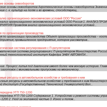
кие основы севооборотов
кие основы севооборотов Агротехнические основы севооборотов Значени
ие с.-х. культур на полях и во времени, способствующ...
ализ организационно-экономических условий ООО "Россия"
Анализ организационно-экономических условий ООО Россия 1. АНАЛИЗ 
ЯТИЯ Проведем анализ организационно-экономических условий...
я по организации производства
я по организации производства Объект организации производства – коопе
дприятия; промышленное предприятие, которое рассматрив...
атическая система регулирования с П-регулятором
матическая система регулирования с П-регулятором Министерство Росси
енный технологический институт Кафедра ЭАФУ АВТОМАТИ...
ие. Процесс литья под давлением имеет более чем вековую историю. Гла
заготовок с минимальными припусками на механическу...
чные ресурсы в автомобильном хозяйстве и требования к ним
ичные ресурсы в автомобильном хозяйстве и требования к ним Министерс
й Институт (Государственный Технический Университет) Вол...
опередача УГП 750-1200
опередача УГП 750-1200 Содержание 1. Устройство и ремонт системы упр
1200 2. Уход за экипажной частью 3. Износ и полом...