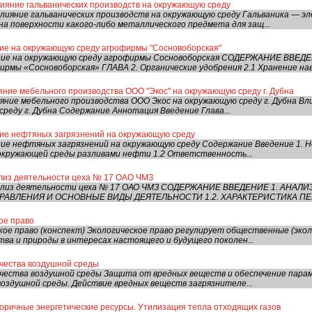
лияние гальванических производств на окружающую среду
лияние гальванических производств на окружающую среду Гальваника — э
на поверхности какого-либо металлического предмета для защ...
ние на окружающую среду агрофирмы "Сосновоборская"
яние на окружающую среду агрофирмы Сосновоборская СОДЕРЖАНИЕ ВВЕД
рмы «Сосновоборская» ГЛАВА 2. Органические удобрения 2.1 Хранение наво
ние мебельного производства ООО "Экос" на окружающую среду г. Дубна
яние мебельного производства ООО Экос на окружающую среду г. Дубна В
среду г. Дубна Содержание Аннотация Введение Глава...
ние нефтяных загрязнений на окружающую среду
ние нефтяных загрязнений на окружающую среду Содержание Введение 1.
 окружающей среды разливами нефти 1.2 Ответственность...
лиз деятельности цеха № 17 ОАО ЧМЗ
нализ деятельности цеха № 17 ОАО ЧМЗ СОДЕРЖАНИЕ ВВЕДЕНИЕ 1. АНАЛ
УПРАВЛЕНИЯ И ОСНОВНЫЕ ВИДЫ ДЕЯТЕЛЬНОСТИ 1.2. ХАРАКТЕРИСТИКА ПЕР.
ое право
кое право (конспект) Экологическое право регулирует общественные (эко
ва и природы в интересах настоящего и будущего поколен...
ачества воздушной среды
ачества воздушной среды Защита от вредных веществ и обеспечение пара
воздушной среды. Действие вредных веществ загрязнителе...
оричные энергетические ресурсы. Утилизация тепла отходящих газов