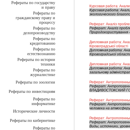
Рефераты по государству
Курсовая работа: Анали
и праву
Курсовая работа: Анал
Рефераты по
экологического благоп
гражданскому праву и
процессу
Реферат: Аналіз пробле
Рефераты по
Реферат: Аналіз пробл
Природокористування – 
делопроизводству
Рефераты по
Дипломная работа: Анал
кредитованию
Кіровоградської області
Рефераты по
Дипломная работа: Ана
естествознанию
Кіровоградської област
Рефераты по истории
техники
Дипломная работа: Анал
Дипломная работа: Анал
Рефераты по
загальному адміністрат
журналистике
Рефераты по зоологии
Реферат: Антропогенны
Реферат: Антропоге
ВЛАДИВОСТОКСКИЙ ГО
Рефераты по инвестициям
Рефераты по
Реферат: Антропогенны
информатике
Реферат: Антропоген
человека на атмосферу 
Исторические личности
Реферат: Антропогенны
Рефераты по кибернетике
Реферат: Антропогенны
Виды, источники, уровн
Рефераты по