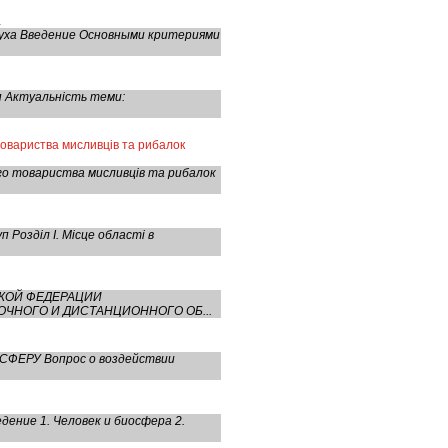
а
духа Введение Основными критериями
п Актуальність теми:
товариства мисливців та рибалок
го товариства мисливців та рибалок
Розділ І. Місце області в
СКОЙ ФЕДЕРАЦИИ
ЧНОГО И ДИСТАНЦИОННОГО ОБ...
ФЕРУ Вопрос о воздействии
ение 1. Человек и биосфера 2.