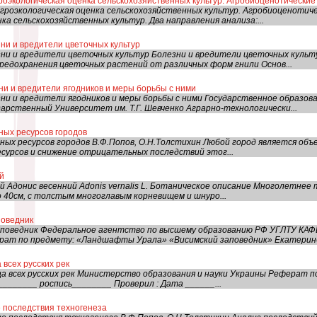
роэкологическая оценка сельскохозяйственных культур. Агробиоценотически
гроэкологическая оценка сельскохозяйственных культур. Агробиоценотиче
ка сельскохозяйственных культур. Два направления анализа:...
ни и вредители цветочных культур
зни и вредители цветочных культур Болезни и вредители цветочных куль
редохранения цветочных растений от различных форм гнили Основ...
ни и вредители ягодников и меры борьбы с ними
зни и вредители ягодников и меры борьбы с ними Государственное образо
арственный Университет им. Т.Г. Шевченко Аграрно-технологически...
ных pесуpсов городов
дных pесуpсов городов В.Ф.Попов, О.Н.Толстихин Любой гоpод является о
есуpсов и снижение отpицательных последствий этог...
й
ий Адонис весенний Adonis vernalis L. Ботаническое описание Многолетне
 40см, с толстым многоглавым корневищем и шнуро...
поведник
аповедник Федеральное агентство по высшему образованию РФ УГЛТУ 
т по предмету: «Ландшафты Урала» «Висимский заповедник» Екатеринбу
 всех русских рек
а всех русских рек Министерство образования и науки Украины Реферат по
________ роспись________ Проверил : Дата ______...
 последствия техногенеза