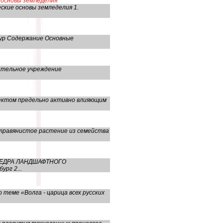
е основы земледелия
ские основы земледелия 1.
тур Содержание Основные
вательное учреждение
бъектом пpедельно активно влияющим
е травянистое растение из семейства
КАФЕДРА ЛАНДШАФТНОГО
рг 2...
 теме «Волга - царица всех русских