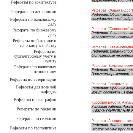
эффективной, воспольз
Рефераты по архитектуре
Реферат: Общая гидрог
Рефераты по астрономии
Реферат: Общая гидрог
государственный гидр
Рефераты по банковскому
делу
Реферат: "Свинцовое" з
Рефераты по биржевому
Реферат: Свинцовое за
делу
человечества исключите
Рефераты по ботанике и
сельскому хозяйству
Реферат: Вітаміноподіб
Рефераты по
Реферат: Вітаміноподіб
біотехнології мікробно
бухгалтерскому учету и
аудиту
Реферат: Вольтампером
Рефераты по валютным
Реферат: Вольтамперо
отношениям
Вольтамперометрия, п
Рефераты по ветеринарии
Реферат: Вредные веще
Рефераты для военной
Реферат: Вредные веще
кафедры
могут состоять из твер
Рефераты по географии
Курсовая работа: Аккум
Курсовая работа: Акку
Рефераты по геодезии
«АККУМУЛИРОВАНИЕ Р
Рефераты по геологии
Реферат: Анализ загряз
Реферат: Анализ загря
Рефераты по геополитике
Экологические проблем