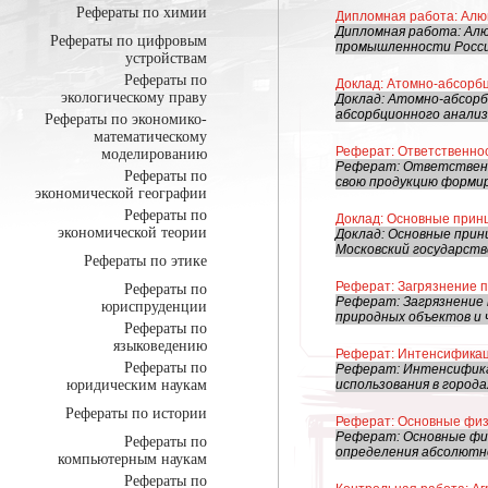
Рефераты по химии
Дипломная работа: Ал
Дипломная работа: Алю
Рефераты по цифровым
промышленности России
устройствам
Рефераты по
Доклад: Атомно-абсорб
экологическому праву
Доклад: Атомно-абсорб
абсорбционного анализ
Рефераты по экономико-
математическому
Реферат: Ответственно
моделированию
Реферат: Ответственн
Рефераты по
свою продукцию формир
экономической географии
Рефераты по
Доклад: Основные прин
экономической теории
Доклад: Основные прин
Московский государств
Рефераты по этике
Реферат: Загрязнение 
Рефераты по
Реферат: Загрязнение 
юриспруденции
природных объектов и ч
Рефераты по
языковедению
Реферат: Интенсификац
Рефераты по
Реферат: Интенсификац
юридическим наукам
использования в гоpод
Рефераты по истории
Реферат: Основные физ
Реферат: Основные физ
Рефераты по
определения абсолютно
компьютерным наукам
Рефераты по