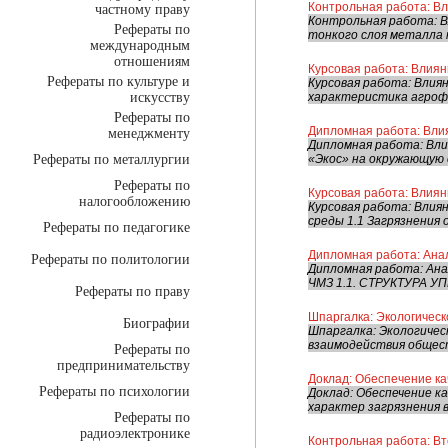
Контрольная работа: В
частному праву
Контрольная работа: В
Рефераты по
тонкого слоя металла 
международным
отношениям
Курсовая работа: Влия
Рефераты по культуре и
Курсовая работа: Вли
искусству
характеристика агрофи
Рефераты по
Дипломная работа: Влия
менеджменту
Дипломная работа: Вли
Рефераты по металлургии
«Экос» на окружающую 
Рефераты по
Курсовая работа: Влия
налогообложению
Курсовая работа: Влия
среды 1.1 Загрязнения
Рефераты по педагогике
Дипломная работа: Ана
Рефераты по политологии
Дипломная работа: А
ЧМЗ 1.1. СТРУКТУРА 
Рефераты по праву
Шпаргалка: Экологическ
Биографии
Шпаргалка: Экологичес
взаимодействия общест
Рефераты по
предпринимательству
Доклад: Обеспечение к
Рефераты по психологии
Доклад: Обеспечение к
характер загрязнения 
Рефераты по
радиоэлектронике
Контрольная работа: Вт