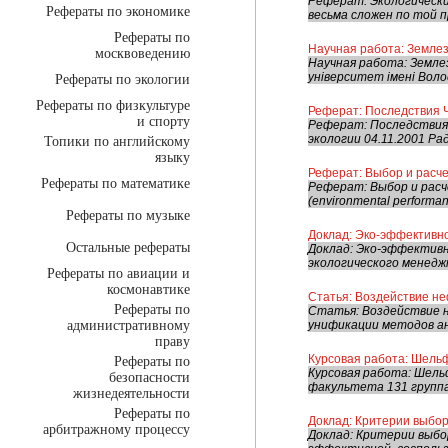
Реферат: Экологически
Рефераты по экономике
весьма сложен по той п
Рефераты по
Научная работа: Землез
москвоведению
Научная работа: Землез
університет імені Вол
Рефераты по экологии
Рефераты по физкультуре
Реферат: Последствия Ч
и спорту
Реферат: Последствия 
экологии 04.11.2001 Ра
Топики по английскому
языку
Реферат: Выбор и расче
Рефераты по математике
Реферат: Выбор и рас
(environmental performa
Рефераты по музыке
Доклад: Эко-эффективн
Остальные рефераты
Доклад: Эко-эффектив
экологического менедж
Рефераты по авиации и
космонавтике
Статья: Воздействие не
Рефераты по
Статья: Воздействие н
административному
унификации методов ан
праву
Курсовая работа: Шельф
Рефераты по
Курсовая работа: Шель
безопасности
факультета 131 группа
жизнедеятельности
Рефераты по
Доклад: Критерии выбо
арбитражному процессу
Доклад: Критерии выб