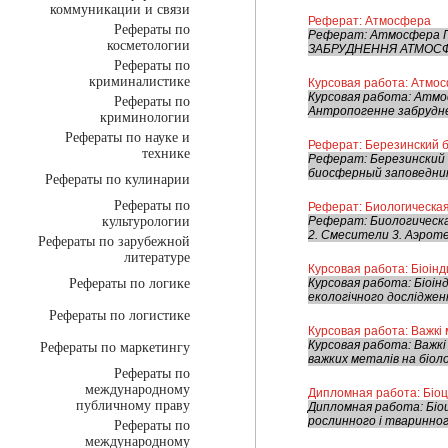
коммуникации и связи
Реферат: Атмосфера
Рефераты по
Реферат: Атмосфера 
косметологии
ЗАБРУДНЕННЯ АТМОСФЕ
Рефераты по
криминалистике
Курсовая работа: Атмос
Курсовая работа: Атмос
Рефераты по
Антропогенне забруднен
криминологии
Рефераты по науке и
Реферат: Березинский 
технике
Реферат: Березинский 
биосферный заповедник»
Рефераты по кулинарии
Рефераты по
Реферат: Биологическая
культурологии
Реферат: Биологическа
2. Смесители 3. Аэроте
Рефераты по зарубежной
литературе
Курсовая работа: Біоін
Рефераты по логике
Курсовая работа: Біоін
екологічного дослідженн
Рефераты по логистике
Курсовая работа: Важкі 
Курсовая работа: Важкі
Рефераты по маркетингу
важких металів на біоло
Рефераты по
международному
Дипломная работа: Біоц
публичному праву
Дипломная работа: Біоц
рослинного і тваринного
Рефераты по
международному