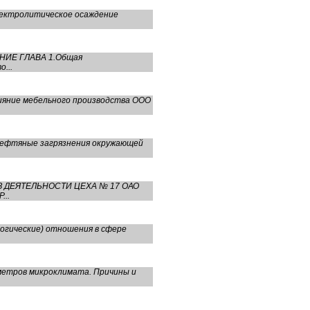
лектролитическое осаждение
ЕНИЕ ГЛАВА 1.Общая
...
лияние мебельного производства ООО
 Нефтяные загрязнения окружающей
ИЗ ДЕЯТЕЛЬНОСТИ ЦЕХА № 17 ОАО
..
логические) отношения в сфере
метров микроклимата. Причины и