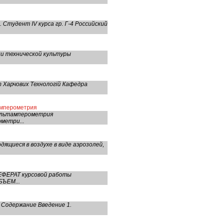
Студент IV курса гр. Г-4 Российский
ии технической культуры
т Харчових Технологій Кафедра
амперометрия
ольтамперометрия
метри...
щиеся в воздухе в виде аэрозолей,
РЕФЕРАТ курсовой работы
ЪЕМ...
 Содержание Введение 1.