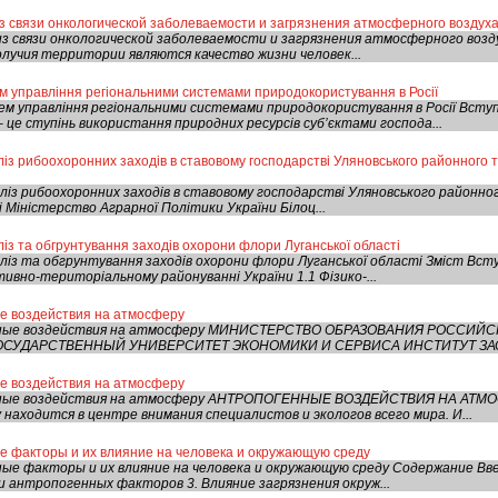
з связи онкологической заболеваемости и загрязнения атмосферного воздух
из связи онкологической заболеваемости и загрязнения атмосферного воз
олучия территории являются качество жизни человек...
м управління регіональними системами природокористування в Росії
ем управління регіональними системами природокористування в Росії Всту
це ступінь використання природних ресурсів суб’єктами господа...
із рибоохоронних заходів в ставовому господарстві Уляновського районного 
ліз рибоохоронних заходів в ставовому господарстві Уляновського районно
і Міністерство Аграрної Політики України Білоц...
із та обгрунтування заходів охорони флори Луганської області
із та обгрунтування заходів охорони флори Луганської області Зміст Вступ 
ивно-територіальному районуванні України 1.1 Фізико-...
е воздействия на атмосферу
нные воздействия на атмосферу МИНИСТЕРСТВО ОБРАЗОВАНИЯ РОССИЙ
СУДАРСТВЕННЫЙ УНИВЕРСИТЕТ ЭКОНОМИКИ И СЕРВИСА ИНСТИТУТ ЗАО
е воздействия на атмосферу
ные воздействия на атмосферу АНТРОПОГЕННЫЕ ВОЗДЕЙСТВИЯ НА АТМОС
находится в центре внимания специалистов и экологов всего мира. И...
е факторы и их влияние на человека и окружающую среду
е факторы и их влияние на человека и окружающую среду Содержание Введ
и антропогенных факторов 3. Влияние загрязнения окруж...