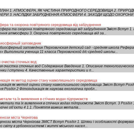
ПЛАН 1. АТМОСФЕРА, ЯК ЧАСТИНА ПРИРОДНОГО СЕРЕДОВИЩА 2. ПРИРОД
РИ 3. НАСЛІДКИ ЗАБРУДНЕННЯ АТМОСФЕРИ 4. ЗАХОДИ ЩОДО ОХОРОНИ А
фера та охорона повітряного середовища від забруднення
фера та охорона повітряного середовища від забруднення Зміст Вступ 1. 
ня атмосфери 3. Охорона повітряного середовища від за...
биосферный заповедник
биосферный заповедник Перховичская детский сад - средняя школа Рефера
 Выполнила ученица 11 класса Перховичской д/с-средней школы...
 очистка сточных вод
я очистка сточных вод Содержание Введение 1. Описание технологическог
нки I ступени 4. Качественные характеристики и п...
дикація як метод оцінки стану навколишнього середовища
дикація як метод оцінки стану навколишнього середовища Зміст Вступ Розді
я Розділ 2 Фітоіндикація як наукова екологічна пробл...
метали та їх виявлення в стічних водах підприємств
 метали та їх виявлення в стічних водах підприємств Зміст Вступ. 3 Розді
гічні об’єкти 4 1.1. Поняття важких металів...
енози міста Чернігова
енози міста Чернігова ЗМІСТ Вступ Розділ 1. Шляхи і особливості формуван
 світу в урбоекосистемі і житті міського насел...