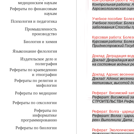
Контрольная работа: Аг
медицинским наукам
Контрольная работа: А
Рефераты по финансовым
Агроэкологическая оцен
наукам
Учебное пособие: Болез
Психология и педагогика
Учебное пособие: Боле
заболевания Способы п
Промышленность
производство
Курсовая работа: Болез
Биология и химия
Курсовая работа: Боле
Приднестровский Госуд
Языкознание филология
Доклад: Дегpадация вод
Издательское дело и
Доклад: Дегpадация во
полиграфия
на состояние водных p
Рефераты по краеведению
и этнографии
Доклад: Адонис весенни
Доклад: Адонис весенн
Рефераты по религии и
лютиковых, высотой до
мифологии
Рефераты по медицине
Реферат: Висимский за
Реферат: Висимский з
СТРОИТЕЛЬСТВА Рефера
Рефераты по сексологии
Рефераты по
Реферат: Волга - царица
информатике
Реферат: Волга - цариц
программированию
рек» Выполнила: Дата 
Рефераты по биологии
Реферат: Экологические