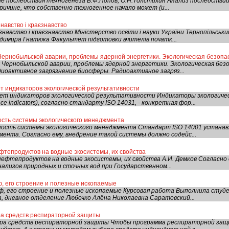
е последствия техногенеза В.Ф.Попов, О.Н.Толстихин Анализ последстви
ричине, что собственно техногенное начало может (и...
навство і краєзнавство
навство і краєзнавство Міністерство освіти і науки України Тернопільськи
одимира Гнатюка Факультет підготовки вчителів початк...
ернобыльской аварии, проблемы ядерной энергетики. Экологическая безопа
Чернобыльской аварии, проблемы ядерной энергетики. Экологическая без
диоактивное загрязнение биосферы. Радиоактивное загряз...
т индикаторов экологической результативности
чет индикаторов экологической результативности Индикаторы экологич
nce indicators), согласно стандарту ISO 14031, - конкретная фор...
ость системы экологического менеджмента
ность системы экологического менеджмента Стандарт ISO 14001 устанав
мента. Согласно ему, внедрение такой системы должно содейс...
фтепродуктов на водные экосистемы, их свойства
ефтепродуктов на водные экосистемы, их свойства А.И. Демков Согласно 
ализов природных и сточных вод при Государственном...
, его строение и полезные ископаемые
ф, его строение и полезные ископаемые Курсовая работа Выполнила студе
, дневное отделение Любочко Алёна Николаевна Саратовский...
ра средств респираторной защиты
ора средств респираторной защиты Чтобы программа респираторной за