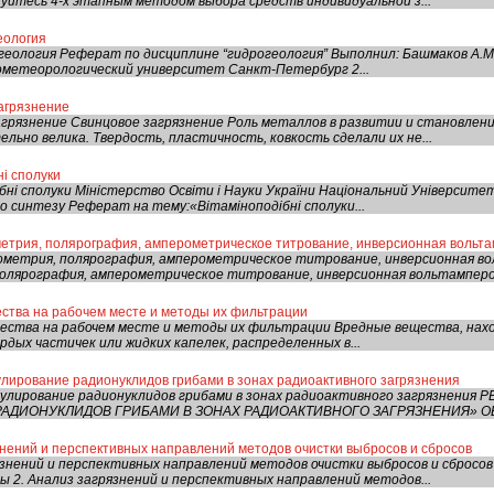
уйтесь 4-х этапным методом выбора средств индивидуальной з...
еология
еология Реферат по дисциплине “гидрогеология” Выполнил: Башмаков А.М. 
ометеорологический университет Санкт-Петербург 2...
агрязнение
грязнение Свинцовое загрязнение Роль металлов в развитии и становлен
льно велика. Твердость, пластичность, ковкость сделали их не...
ні сполуки
ні сполуки Міністерство Освіти і Науки України Національний Університе
го синтезу Реферат на тему:«Вітаміноподібні сполуки...
етрия, полярография, амперометрическое титрование, инверсионная вольт
метрия, полярография, амперометрическое титрование, инверсионная в
олярография, амперометрическое титрование, инверсионная вольтамперо
ства на рабочем месте и методы их фильтрации
ства на рабочем месте и методы их фильтрации Вредные вещества, находя
дых частичек или жидких капелек, распределенных в...
улирование радионуклидов грибами в зонах радиоактивного загрязнения
мулирование радионуклидов грибами в зонах радиоактивного загрязнения 
АДИОНУКЛИДОВ ГРИБАМИ В ЗОНАХ РАДИОАКТИВНОГО ЗАГРЯЗНЕНИЯ» ОБ
нений и перспективных направлений методов очистки выбросов и сбросов
знений и перспективных направлений методов очистки выбросов и сбросов
ы 2. Анализ загрязнений и перспективных направлений методов...