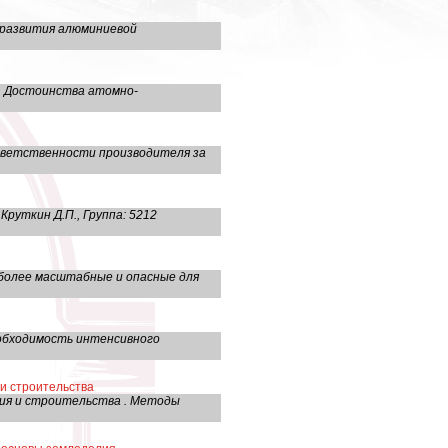
 развития алюминиевой
. Достоинства атомно-
тветственности производителя за
руткин Д.П., Группа: 5212
иболее масштабные и опасные для
еобходимость интенсивного
и строительства
ния и строительства . Методы