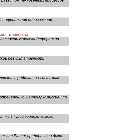
й развития техногенных процессов
й національний педагогічний
сность человека
опасность человека Реферат по
еской результативности
ливает требования к системам
определению, данному комиссией по
нтка 1 курса геологического
щиты на Вашем предприятии была