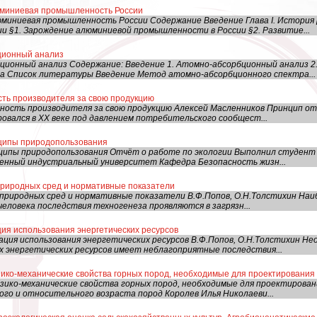
юминиевая промышленность России
миниевая промышленность России Содержание Введение Глава I. История
 §1. Зарождение алюминиевой промышленности в России §2. Развитие...
ционный анализ
ционный анализ Содержание: Введение 1. Атомно-абсорбционный анализ 2
а Список литературы Введение Метод атомно-абсорбционного спектра...
сть производителя за свою продукцию
ость производителя за свою продукцию Алексей Масленников Принцип о
овался в ХХ веке под давлением потребительского сообщест...
ципы природопользования
ципы природопользования Отчёт о работе по экологии Выполнил студент К
енный индустриальный университет Кафедра Безопасность жизн...
природных сред и нормативные показатели
природных сред и нормативные показатели В.Ф.Попов, О.Н.Толстихин На
еловека последствия техногенеза проявляются в загрязн...
ия использования энеpгетических pесуpсов
ия использования энеpгетических pесуpсов В.Ф.Попов, О.Н.Толстихин H
ах энеpгетических pесуpсов имеет неблагопpиятные последствия...
ико-механические свойства горных пород, необходимые для проектирования 
ико-механические свойства горных пород, необходимые для проектирова
го и относительного возраста пород Королев Илья Николаеви...