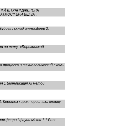
НІ Й ШТУЧНІ ДЖЕРЕЛА
ТМОСФЕРИ ВІД ЗА...
Будова і склад атмосфери 2.
т на тему: «Березинский
о процесса и технологический схемы
л 1 Біоіндикація як метод
л 1. Коротка характеристика впливу
ня флори і фауни міста 1.1 Роль