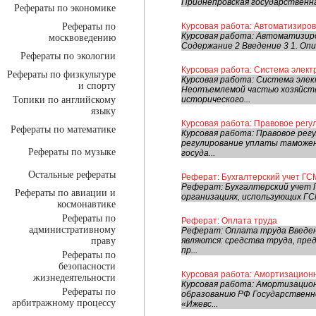
Приднепровская государственн
Рефераты по экономике
Рефераты по
Курсовая работа: Автоматизиро
Курсовая работа: Автоматизир
москвоведению
Содержание 2 Введение 3 1. Опи
Рефераты по экологии
Курсовая работа: Система элект
Рефераты по физкультуре
Курсовая работа: Система эле
и спорту
Неотъемлемой частью хозяйств
Топики по английскому
исторического...
языку
Курсовая работа: Правовое рег
Рефераты по математике
Курсовая работа: Правовое р
регулирование уплаты таможен
Рефераты по музыке
госуда...
Остальные рефераты
Реферат: Бухгалтерский учет ГС
Реферат: Бухгалтерский учет 
Рефераты по авиации и
организациях, использующих ГС
космонавтике
Рефераты по
Реферат: Оплата труда
административному
Реферат: Оплата труда Введен
праву
являются: средства труда, пре
пр...
Рефераты по
безопасности
Курсовая работа: Амортизационн
жизнедеятельности
Курсовая работа: Амортизацио
Рефераты по
образованию РФ Государственн
арбитражному процессу
«Ижевс...