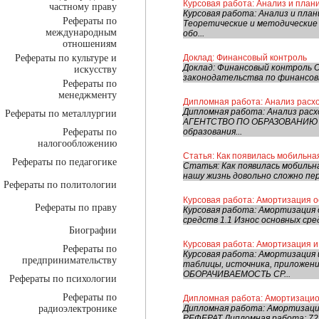
Курсовая работа: Анализ и план
частному праву
Курсовая работа: Анализ и пл
Рефераты по
Теоретические и методические 
международным
обо...
отношениям
Рефераты по культуре и
Доклад: Финансовый контроль
Доклад: Финансовый контроль О
искусству
законодательства по финансовы
Рефераты по
менеджменту
Дипломная работа: Анализ расхо
Дипломная работа: Анализ рас
Рефераты по металлургии
АГЕНТСТВО ПО ОБРАЗОВАНИЮ Го
Рефераты по
образования...
налогообложению
Статья: Как появилась мобильна
Рефераты по педагогике
Статья: Как появилась мобильн
нашу жизнь довольно сложно пе
Рефераты по политологии
Курсовая работа: Амортизация о
Рефераты по праву
Курсовая работа: Амортизация
средств 1.1 Износ основных ср
Биографии
Курсовая работа: Амортизация 
Рефераты по
Курсовая работа: Амортизация 
предпринимательству
таблицы, источника, прилож
ОБОРАЧИВАЕМОСТЬ СР...
Рефераты по психологии
Рефераты по
Дипломная работа: Амортизацион
радиоэлектронике
Дипломная работа: Амортизацио
РЕФЕРАТ Дипломная работа: 72 