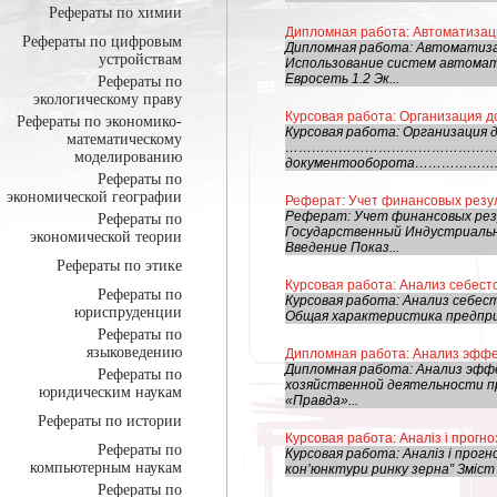
Рефераты по химии
Дипломная работа: Автоматизаци
Рефераты по цифровым
Дипломная работа: Автоматиза
устройствам
Использование систем автомат
Евросеть 1.2 Эк...
Рефераты по
экологическому праву
Курсовая работа: Организация 
Рефераты по экономико-
Курсовая работа: Организация
математическому
………………………………………………………
моделированию
документооборота……………….……
Рефераты по
экономической географии
Реферат: Учет финансовых резу
Реферат: Учет финансовых рез
Рефераты по
Государственный Индустриальн
экономической теории
Введение Показ...
Рефераты по этике
Курсовая работа: Анализ себест
Рефераты по
Курсовая работа: Анализ себе
юриспруденции
Общая характеристика предприя
Рефераты по
языковедению
Дипломная работа: Анализ эффе
Дипломная работа: Анализ эфф
Рефераты по
хозяйственной деятельности п
юридическим наукам
«Правда»...
Рефераты по истории
Курсовая работа: Аналіз і прогно
Рефераты по
Курсовая работа: Аналіз і прогн
компьютерным наукам
кон’юнктури ринку зерна” Зміст
Рефераты по