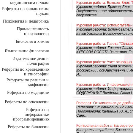
медицинским наукам
Курсовая работа: Брюсов, Блок, 
Курсовая работа: Брюсов, Блок
Рефераты по финансовым
Государственное образователь
наукам
государств...
Психология и педагогика
Курсовая работа: Вспомогатель
Промышленность
Курсовая работа: Вспомогател
производство
науки Украины Восточноукраин
Биология и химия
Курсовая работа: Газета "Сільські
Курсовая работа: Газета Сільськ
Языкознание филология
КУРСОВА РОБОТА За темою: Газета
Издательское дело и
Курсовая работа: Учет основных
полиграфия
Курсовая работа: Учет основны
Рефераты по краеведению
Московский Государственный 
и этнографии
И...
Рефераты по религии и
мифологии
Курсовая работа: Информационна
Курсовая работа: Информационн
Рефераты по медицине
СОДЕРЖАНИЕ Введение Глава I Т
Рефераты по сексологии
Реферат: От клинописи до двойн
Реферат: От клинописи до двой
Рефераты по
Подготовила: Калинина Ю. А.,
информатике
Санк...
программированию
Контрольная работа: Базовое с
Рефераты по биологии
Контрольная работа: Базовое 