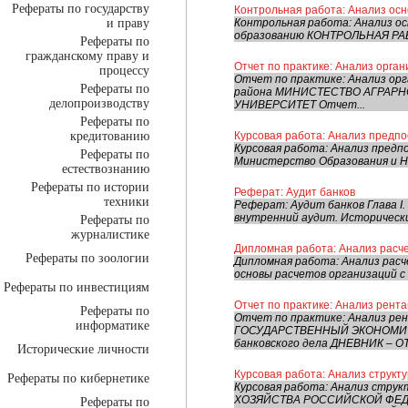
Рефераты по государству
Контрольная работа: Анализ ос
и праву
Контрольная работа: Анализ о
образованию КОНТРОЛЬНАЯ РАБО
Рефераты по
гражданскому праву и
Отчет по практике: Анализ орган
процессу
Отчет по практике: Анализ орг
Рефераты по
района МИНИСТЕСТВО АГРАР
делопроизводству
УНИВЕРСИТЕТ Отчет...
Рефераты по
кредитованию
Курсовая работа: Анализ предпо
Курсовая работа: Анализ предп
Рефераты по
Министерство Образования и Н
естествознанию
Рефераты по истории
Реферат: Аудит банков
техники
Реферат: Аудит банков Глава I.
внутренний аудит. Исторически 
Рефераты по
журналистике
Дипломная работа: Анализ расч
Рефераты по зоологии
Дипломная работа: Анализ расч
основы расчетов организаций с
Рефераты по инвестициям
Отчет по практике: Анализ рент
Рефераты по
Отчет по практике: Анализ р
информатике
ГОСУДАРСТВЕННЫЙ ЭКОНОМИЧЕ
банковского дела ДНЕВНИК – ОТ
Исторические личности
Курсовая работа: Анализ структу
Рефераты по кибернетике
Курсовая работа: Анализ стр
ХОЗЯЙСТВА РОССИЙСКОЙ ФЕ
Рефераты по