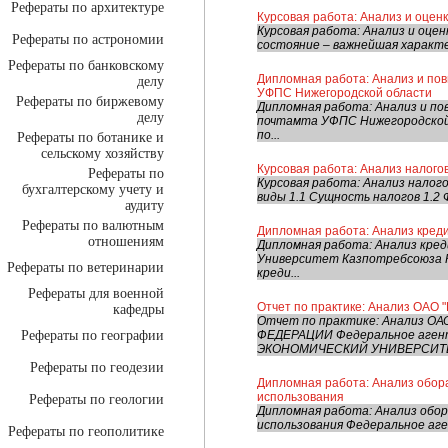
Рефераты по архитектуре
Курсовая работа: Анализ и оцен
Курсовая работа: Анализ и оце
Рефераты по астрономии
состояние – важнейшая характе
Рефераты по банковскому
Дипломная работа: Анализ и по
делу
УФПС Нижегородской области
Рефераты по биржевому
Дипломная работа: Анализ и п
делу
почтамта УФПС Нижегородской 
по...
Рефераты по ботанике и
сельскому хозяйству
Курсовая работа: Анализ налого
Рефераты по
Курсовая работа: Анализ налог
бухгалтерскому учету и
виды 1.1 Сущность налогов 1.2 Ф
аудиту
Рефераты по валютным
Дипломная работа: Анализ кред
отношениям
Дипломная работа: Анализ кре
Университет Казпотребсоюза К
Рефераты по ветеринарии
креди...
Рефераты для военной
Отчет по практике: Анализ ОАО "
кафедры
Отчет по практике: Анализ 
Рефераты по географии
ФЕДЕРАЦИИ Федеральное аген
ЭКОНОМИЧЕСКИЙ УНИВЕРСИТЕТ
Рефераты по геодезии
Дипломная работа: Анализ обор
использования
Рефераты по геологии
Дипломная работа: Анализ обо
использования Федеральное аге
Рефераты по геополитике