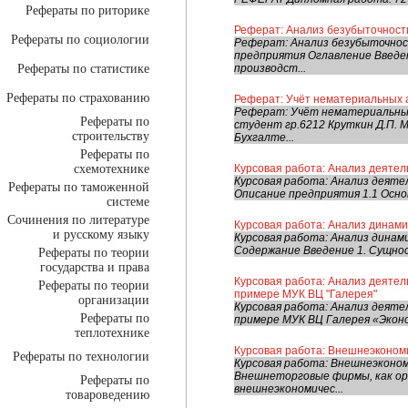
Рефераты по риторике
Реферат: Анализ безубыточност
Рефераты по социологии
Реферат: Анализ безубыточно
предприятия Оглавление Введен
Рефераты по статистике
производст...
Рефераты по страхованию
Реферат: Учёт нематериальных 
Реферат: Учёт нематериальных
Рефераты по
студент гр.6212 Круткин Д.П.
строительству
Бухгалте...
Рефераты по
схемотехнике
Курсовая работа: Анализ деятел
Курсовая работа: Анализ деят
Рефераты по таможенной
Описание предприятия 1.1 Осно
системе
Сочинения по литературе
Курсовая работа: Анализ динами
и русскому языку
Курсовая работа: Анализ динам
Содержание Введение 1. Сущнос
Рефераты по теории
государства и права
Курсовая работа: Анализ деятел
Рефераты по теории
примере МУК ВЦ "Галерея"
организации
Курсовая работа: Анализ деяте
Рефераты по
примере МУК ВЦ Галерея «Экон
теплотехнике
Курсовая работа: Внешнеэконом
Рефераты по технологии
Курсовая работа: Внешнеэконом
Внешнеторговые фирмы, как ор
Рефераты по
внешнеэкономичес...
товароведению