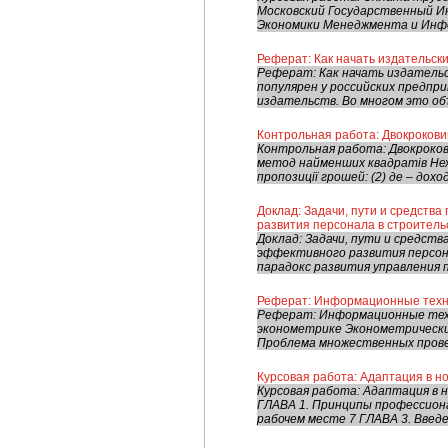
Московский Государственный 
Экономики Менеджмента и Инфо
Реферат: Как начать издательск
Реферат: Как начать издательс
популярен у российских предпр
издательств. Во многом это объ
Контрольная работа: Двокрокови
Контрольная работа: Двокроко
метод найменших квадратів Неха
пропозиції грошей: (2) де – доход;
Доклад: Задачи, пути и средств
развития персонала в строитель
Доклад: Задачи, пути и средств
эффективного развития персон
парадокс развития управления п
Реферат: Информационные техно
Реферат: Информационные тех
эконометрике Эконометричес
Проблема множественных прове
Курсовая работа: Адаптация в н
Курсовая работа: Адаптация в
ГЛАВА 1. Принципы профессиона
рабочем месте 7 ГЛАВА 3. Введен