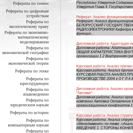
Республики Удмуртия Содержани
Рефераты по химии
Удмуртия Глава II. Государствен
Рефераты по цифровым
устройствам
Реферат: Анализ функциониров
Реферат: Анализ функциониро
Рефераты по
БЕЛОРУССКИЙ ГОСУДАРСТВЕ
экологическому праву
РАДИОЭЛЕКТРОНИКИ Кафедра м
Рефераты по экономико-
функцио...
математическому
моделированию
Дипломная работа: Адаптация л
Рефераты по
Дипломная работа: Адаптация
ОБЩАЯ ХАРАКТЕРИСТИКА ВНУТ
экономической географии
организации 1.2 Внутренняя ср
Рефераты по
экономической теории
Курсовая работа: Анализ причин
Курсовая работа: Анализ прич
Рефераты по этике
КУРСОВАЯ РАБОТА АНАЛИЗ П
Рефераты по
ПРОИЗВОДСТВЕ 2004 г О Г Л А В Л Е 
юриспруденции
Дипломная работа: Анализ орга
Рефераты по
"Автомиг"
языковедению
Дипломная работа: Анализ орг
Рефераты по
компании Автомиг Оглавление В
юридическим наукам
организационных конфликтов 1.
Рефераты по истории
Курсовая работа: Анализ структ
Курсовая работа: Анализ стру
Рефераты по
«Менеджмент» по теме: «Ана
компьютерным наукам
ВВЕДЕНИЕ 1. СТОРОНЫ КОНФЛИ
Рефераты по