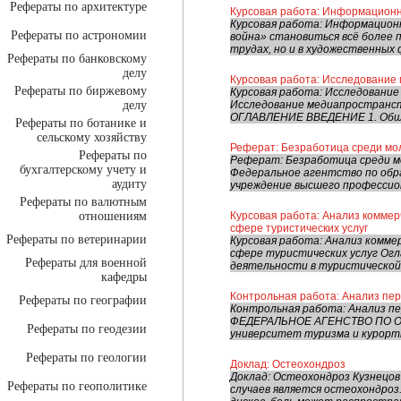
Рефераты по архитектуре
Курсовая работа: Информацион
Курсовая работа: Информацион
Рефераты по астрономии
война» становиться всё более 
трудах, но и в художественных 
Рефераты по банковскому
делу
Курсовая работа: Исследование
Рефераты по биржевому
Курсовая работа: Исследовани
делу
Исследование медиапространст
ОГЛАВЛЕНИЕ ВВЕДЕНИЕ 1. Обща
Рефераты по ботанике и
сельскому хозяйству
Реферат: Безработица среди м
Рефераты по
Реферат: Безработица среди м
бухгалтерскому учету и
Федеральное агентство по обр
аудиту
учреждение высшего профессион
Рефераты по валютным
отношениям
Курсовая работа: Анализ коммер
сфере туристических услуг
Рефераты по ветеринарии
Курсовая работа: Анализ комме
сфере туристических услуг Огл
Рефераты для военной
деятельности в туристической с
кафедры
Контрольная работа: Анализ пер
Рефераты по географии
Контрольная работа: Анализ пе
ФЕДЕРАЛЬНОЕ АГЕНСТВО ПО ОБ
Рефераты по геодезии
университет туризма и курортн
Рефераты по геологии
Доклад: Остеохондроз
Доклад: Остеохондроз Кузнецов
Рефераты по геополитике
случаев является остеохондроз