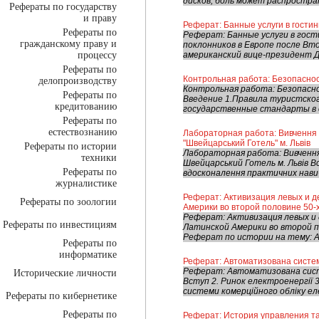
дисков, боль может распростран
Рефераты по государству
и праву
Реферат: Банные услуги в гости
Рефераты по
Реферат: Банные услуги в гост
гражданскому праву и
поклонников в Европе после Вто
процессу
американский вице-президент Д
Рефераты по
Контрольная работа: Безопасност
делопроизводству
Контрольная работа: Безопасно
Рефераты по
Введение 1.Правила туристско
кредитованию
государственные стандарты в о
Рефераты по
естествознанию
Лабораторная работа: Вивчення о
"Швейцарський Готель" м. Львів
Рефераты по истории
Лабораторная работа: Вивчення 
техники
Швейцарський Готель м. Львів В
Рефераты по
вдосконалення практичних навич
журналистике
Реферат: Активизация левых и д
Рефераты по зоологии
Америки во второй половине 50-х
Реферат: Активизация левых и 
Рефераты по инвестициям
Латинской Америки во второй по
Реферат по истории на тему: А
Рефераты по
информатике
Реферат: Автоматизована система
Реферат: Автоматизована систе
Исторические личности
Вступ 2. Ринок електроенергії 
системи комерційного обліку еле
Рефераты по кибернетике
Рефераты по
Реферат: История управления 