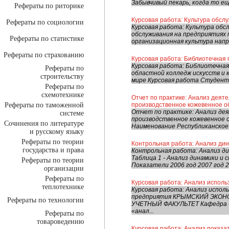
Забывчивый пекарь, когда то еще
Рефераты по риторике
Курсовая работа: Культура обсл
Рефераты по социологии
Курсовая работа: Культура обс
обслуживания на предприятиях 
Рефераты по статистике
организационная культура напра
Рефераты по страхованию
Курсовая работа: Библиотечная
Курсовая работа: Библиотечная
Рефераты по
областной колледж искусств и 
строительству
мире Курсовая работа Студентки
Рефераты по
схемотехнике
Отчет по практике: Анализ деят
Рефераты по таможенной
производственное кожевенное о
Отчет по практике: Анализ де
системе
производственное кожевенное 
Сочинения по литературе
Наименование Республиканское 
и русскому языку
Рефераты по теории
Контрольная работа: Анализ дин
государства и права
Контрольная работа: Анализ ди
Таблица 1 - Анализ динамики и
Рефераты по теории
Показатели 2006 год 2007 год 2
организации
Рефераты по
Курсовая работа: Анализ испол
теплотехнике
Курсовая работа: Анализ испо
предприятия КРЫМСКИЙ ЭКО
Рефераты по технологии
УЧЕТНЫЙ ФАКУЛЬТЕТ Кафедра «
«анал...
Рефераты по
товароведению
Курсовая работа: Анализ показ