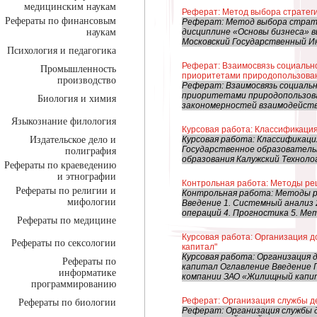
медицинским наукам
Реферат: Метод выбора стратег
Рефераты по финансовым
Реферат: Метод выбора страт
наукам
дисциплине «Основы бизнеса» вы
Московский Государственный Ин
Психология и педагогика
Реферат: Взаимосвязь социально
Промышленность
приоритетами природопользова
производство
Реферат: Взаимосвязь социальн
приоритетами природопользова
Биология и химия
закономерностей взаимодействи
Языкознание филология
Курсовая работа: Классификация
Издательское дело и
Курсовая работа: Классификаци
Государственное образователь
полиграфия
образования Калужский Технолог
Рефераты по краеведению
и этнографии
Контрольная работа: Методы ре
Рефераты по религии и
Контрольная работа: Методы р
мифологии
Введение 1. Системный анализ 
операций 4. Прогностика 5. Мет
Рефераты по медицине
Курсовая работа: Организация 
Рефераты по сексологии
капитал"
Курсовая работа: Организация
Рефераты по
капитал Оглавление Введение 
информатике
компании ЗАО «Жилищный капита
программированию
Реферат: Организация службы д
Рефераты по биологии
Реферат: Организация служб