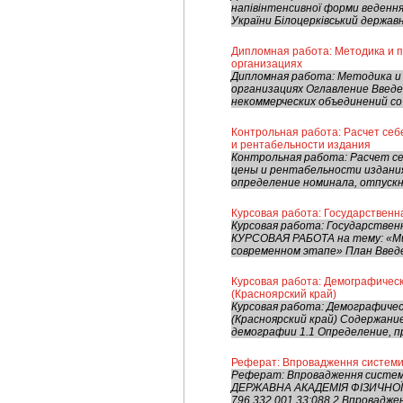
напівінтенсивної форми веденн
України Білоцерківський державн
Дипломная работа: Методика и п
организациях
Дипломная работа: Методика и
организациях Оглавление Введен
некоммерческих объединений со 
Контрольная работа: Расчет себ
и рентабельности издания
Контрольная работа: Расчет с
цены и рентабельности издани
определение номинала, отпускн
Курсовая работа: Государственн
Курсовая работа: Государствен
КУРСОВАЯ РАБОТА на тему: «Ми
современном этапе» План Введен
Курсовая работа: Демографичес
(Красноярский край)
Курсовая работа: Демографичес
(Красноярский край) Содержани
демографии 1.1 Определение, пр
Реферат: Впровадження системи 
Реферат: Впровадження систем
ДЕРЖАВНА АКАДЕМІЯ ФІЗИЧНОЇ 
796.332.001.33:088.2 Впровадже