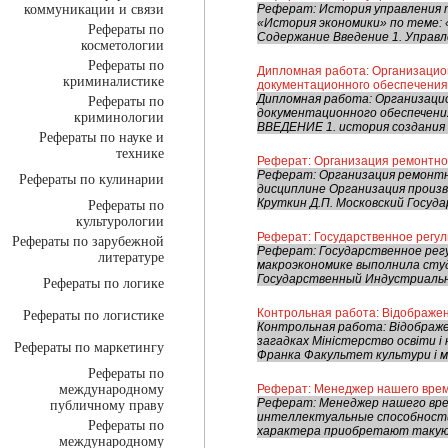
коммуникации и связи
Реферат: История управления 
«История экономики» по теме:
Рефераты по
Содержание Введение 1. Управле
косметологии
Рефераты по
Дипломная работа: Организацио
криминалистике
документационного обеспечения
Дипломная работа: Организаци
Рефераты по
документационного обеспечен
криминологии
ВВЕДЕНИЕ 1. история создания 
Рефераты по науке и
технике
Реферат: Организация ремонтно
Реферат: Организация ремонтн
Рефераты по кулинарии
дисциплине Организация произв
Круткин Д.П. Московский Госуд
Рефераты по
культурологии
Реферат: Государственное регу
Рефераты по зарубежной
Реферат: Государственное рег
литературе
макроэкономике выполнила студ
Государственный Индустриальн
Рефераты по логике
Контрольная работа: Відображенн
Рефераты по логистике
Контрольная работа: Відображен
загадках Міністерство освіти і 
Рефераты по маркетингу
Франка Факультет культури і м
Рефераты по
международному
Реферат: Менеджер нашего вре
Реферат: Менеджер нашего вре
публичному праву
интеллектуальные способност
Рефераты по
характера приобретают такую п
международному