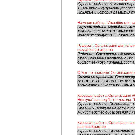
Курсовая работа: Качество мор
1. Понятие и сущность управле
Понятие и история развития ст
Научная работа: Мікробіологія та
Научная работа: Мікробіологія т
Мікробіологія молока і молочних
молочних продуктів 3. Мікробіолог
Реферат: Организация деятельн
создания ресторана
Реферат: Организация деятел
этапы создания ресторана Введ
общественного питания, состав
Отчет по практике: Организация
Отчет по практике: Организац
АГЕНСТВО ПО ОБРАЗОВАНИЮ Ф 
экономический колледж» Отделе
Курсовая работа: Организация 
Нептуна" на палубе теплохода. "
Курсовая работа: Организация
Праздник Нептуна на палубе те
Министерство образования и на
Курсовая работа: Організація сп
напівфабрикатів
Курсовая работа: Організація сп