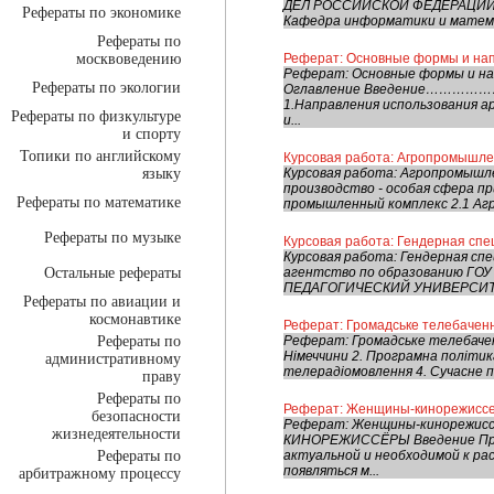
ДЕЛ РОССИЙСКОЙ ФЕДЕРАЦИ
Рефераты по экономике
Кафедра информатики и матема
Рефераты по
москвоведению
Реферат: Основные формы и нап
Реферат: Основные формы и на
Рефераты по экологии
Оглавление Введение
1.Направления использования
Рефераты по физкультуре
и...
и спорту
Топики по английскому
Курсовая работа: Агропромышле
языку
Курсовая работа: Агропромышл
производство - особая сфера пр
Рефераты по математике
промышленный комплекс 2.1 Аг
Рефераты по музыке
Курсовая работа: Гендерная сп
Курсовая работа: Гендерная с
Остальные рефераты
агентство по образованию Г
ПЕДАГОГИЧЕСКИЙ УНИВЕРСИТЕТ
Рефераты по авиации и
космонавтике
Реферат: Громадське телебачен
Рефераты по
Реферат: Громадське телебачен
Німеччини 2. Програмна політика
административному
телерадіомовлення 4. Сучасне 
праву
Рефераты по
Реферат: Женщины-кинорежисс
безопасности
Реферат: Женщины-кинорежи
жизнедеятельности
КИНОРЕЖИССЁРЫ Введение Пре
Рефераты по
актуальной и необходимой к ра
появляться м...
арбитражному процессу