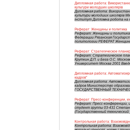
Дипломная работа: Використання
культури молодших школярів
Дипломная работа: Використанн
культури молодших школярів Мі
інститут Дипломна робота на т
Реферат: Женщины и политика
Реферат: Женщины и политика
Федерации Рязанская Государс
политологии РЕФЕРАТ Женщины и
Реферат: Стратегическое плани
Реферат: Стратегическое пла
Круткин Д.П. и Бега О.С. Моск
Университет Москва 2001 Введе
Дипломная работа: Автоматизир
кадров"
Дипломная работа: Автоматизи
кадров Министерство образова
ГОСУДАРСТВЕННЫЙ ТЕХНИЧЕСКИ
Реферат: Пресс-конференции, их
Реферат: Пресс-конференции, и
студент группы 03-431 Степан
(Государственный технический у
Контрольная работа: Взаємовід
Контрольная работа: Взаємовідн
моральні цінності, норми і при