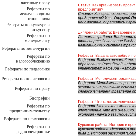
частному праву
Статья: Как организовать проек
Рефераты по
предприятия?
международным
Статья: Как организовать прое
предприятия? Илья Гируцкий Пр
отношениям
недомогание, обратились к врач
Рефераты по культуре и
искусству
Дипломная работа: Внедрение н
Рефераты по
Дипломная работа: Внедрение 
менеджменту
транспорте Оглавление Введен
навигационных систем в трансп
Рефераты по металлургии
Реферат: Выдача автомобиля по
Рефераты по
Реферат: Выдача автомобиля п
налогообложению
образованию Российской Федер
университет Кафедра «Автомоб
Рефераты по педагогике
Рефераты по политологии
Реферат: Менеджмент организа
Реферат: Менеджмент организа
экономики на рыночные основы 
Рефераты по праву
словосочетанием управление ор
Биографии
Реферат: Что такое экологическ
Рефераты по
Реферат: Что такое экологиче
впечатление, что все очевидно
предпринимательству
экология - наука о взаимодейств
Рефераты по психологии
Курсовая работа: История и про
Рефераты по
Курсовая работа: История и пр
радиоэлектронике
пива 1. История развития (Всем