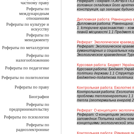
Реферат: Покрівлі ПОКРІВЛІ П
частному праву
головних складових його архіте
Рефераты по
конструкція, що захищає будинок 
международным
отношениям
Дипломная работа: Рівненщина в 
Дипломная работа: Рівненщина 
Рефераты по культуре и
1. Історичне краєзнавство – ком
искусству
певній місцевості 1.1 Предмет і
Рефераты по
менеджменту
Реферат: Экологическое краеве
Реферат: Экологическое краев
Рефераты по металлургии
гуманитарных и социальных на
Экологическое краеведение Турк
Рефераты по
налогообложению
Курсовая работа: Бюджет Україн
Рефераты по педагогике
Курсовая работа: Бюджет Україн
політики держави 1.1 Структура
Рефераты по политологии
Бюджетно-податкова політика 2
Рефераты по праву
Контрольная работа: Екологічні 
Контрольная работа: Екологічні
проблеми теплоенергетики 1.1 
Биографии
тепла (геотермальна енергія) 2. 
Рефераты по
предпринимательству
Реферат: О концепциях экологич
Реферат: О концепциях экологи
Рефераты по психологии
заповедник Попытка найти ко
концепциями экологической этик
Рефераты по
радиоэлектронике
Контрольная работа: Рівняння ре