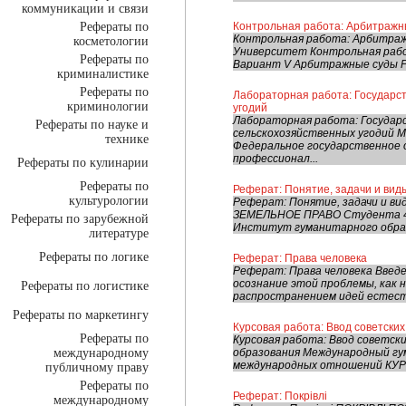
коммуникации и связи
Рефераты по
Контрольная работа: Арбитражн
Контрольная работа: Арбитраж
косметологии
Университет Контрольная рабо
Рефераты по
Вариант V Арбитражные суды РФ
криминалистике
Рефераты по
Лабораторная работа: Государс
криминологии
угодий
Лабораторная работа: Государ
Рефераты по науке и
сельскохозяйственных угодий 
технике
Федеральное государственное 
профессионал...
Рефераты по кулинарии
Рефераты по
Реферат: Понятие, задачи и вид
культурологии
Реферат: Понятие, задачи и в
ЗЕМЕЛЬНОЕ ПРАВО Студента 4 ку
Рефераты по зарубежной
Институт гуманитарного образо
литературе
Рефераты по логике
Реферат: Права человека
Реферат: Права человека Введен
осознание этой проблемы, как н
Рефераты по логистике
распространением идей естеств
Рефераты по маркетингу
Курсовая работа: Ввод советских
Рефераты по
Курсовая работа: Ввод советск
международному
образования Международный г
международных отношений КУ
публичному праву
Рефераты по
Реферат: Покрівлі
международному