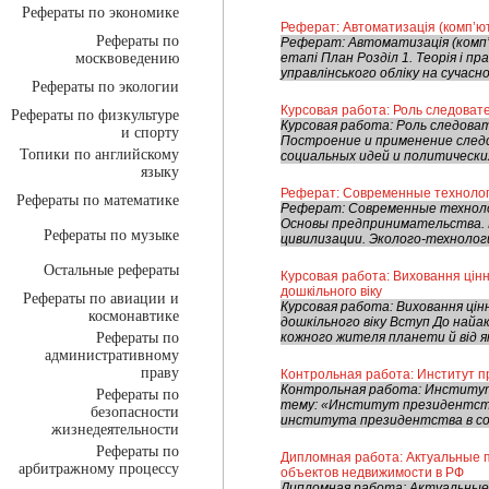
Рефераты по экономике
Реферат: Автоматизація (комп’ют
Рефераты по
Реферат: Автоматизація (комп’ю
москвоведению
етапі План Розділ 1. Теорія і п
управлінського обліку на сучасно
Рефераты по экологии
Курсовая работа: Роль следоват
Рефераты по физкультуре
Курсовая работа: Роль следова
и спорту
Построение и применение следс
Топики по английскому
социальных идей и политически
языку
Реферат: Современные технолог
Рефераты по математике
Реферат: Современные технолог
Основы предпринимательства. 
Рефераты по музыке
цивилизации. Эколого-технологи
Остальные рефераты
Курсовая работа: Виховання цінн
дошкільного віку
Рефераты по авиации и
Курсовая работа: Виховання цін
космонавтике
дошкільного віку Вступ До най
Рефераты по
кожного жителя планети й від я
административному
праву
Контрольная работа: Институт п
Контрольная работа: Институ
Рефераты по
тему: «Институт президентств
безопасности
института президентства в сов
жизнедеятельности
Рефераты по
Дипломная работа: Актуальные 
арбитражному процессу
объектов недвижимости в РФ
Дипломная работа: Актуальные