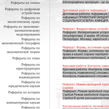
Бібліографічна продукція – це заф
Рефераты по химии
Рефераты по цифровым
Дипломная работа: Інформація і 
устройствам
Дипломная работа: Інформація і 
інформації ПРИВАТНИЙ ВИЩИ
Рефераты по
СОЦІАЛЬНОЇ ОСВІТИ» КАФЕДРА
экологическому праву
Рефераты по экономико-
Реферат: Федеративное устройс
математическому
Реферат: Федеративное устрой
моделированию
(государства), 6 краёв, 49 обла
Рефераты по
Петербург. Москва), еврейской 
экономической географии
Реферат: Формы, источники пра
Рефераты по
Реферат: Формы, источники пр
экономической теории
права в нашей стране требует 
фундаментальных категорий, вы
Рефераты по этике
Рефераты по
Курсовая работа: Контроль там
юриспруденции
Курсовая работа: Контроль та
Контроль таможенной стоимости
Рефераты по
Контроль таможенной стоимости
языковедению
Рефераты по
Реферат: Режим свободной торго
юридическим наукам
Сербия
Реферат: Режим свободной торг
Рефераты по истории
Сербия Режим свободной торгов
Сербия В целях расширения торг
Рефераты по
компьютерным наукам
Контрольная работа: Античні сто
Рефераты по