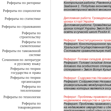
Рефераты по риторике
Контрольная работа: Рівняння р
Завдання 1. Побудова економетри
економетричної моделі множинної
Рефераты по социологии
Дипломная работа: Громадянська
Рефераты по статистике
уроках історії України
Дипломная работа: Громадянська
Рефераты по страхованию
уроках історії України Зміст Вс
освіти в сучасній школі Розділ II. І
Рефераты по
строительству
Реферат: Конституционное прав
Рефераты по
Реферат: Конституционное пра
схемотехнике
Уральская Государственная Юри
Рефераты по таможенной
Составьте сравнительную табл
системе
Реферат: Головні складові ділово
Сочинения по литературе
Реферат: Головні складові ділов
и русскому языку
ділового та особистого спілкува
Рефераты по теории
спілкування » Зміст Вступ Культу
государства и права
Рефераты по теории
Реферат: Содружество Независи
организации
Реферат: Содружество Независ
универсальными международным
Рефераты по
членами которых являются госу
теплотехнике
Рефераты по технологии
Реферат: Проблемы правового ре
недвижимое имущество и сделок 
Рефераты по
Реферат: Проблемы правового 
товароведению
на недвижимое имущество и сд
представляет собой одну из осн