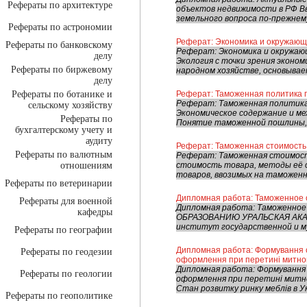
Рефераты по архитектуре
объектов недвижимости в РФ В
земельного вопроса по-прежнем
Рефераты по астрономии
Реферат: Экономика и окружающ
Рефераты по банковскому
Реферат: Экономика и окружающ
делу
Экология с точки зрения экономи
Рефераты по биржевому
народном хозяйстве, основывает
делу
Рефераты по ботанике и
Реферат: Таможенная политика 
Реферат: Таможенная политика 
сельскому хозяйству
Экономическое содержание и ме
Рефераты по
Понятие таможенной пошлины, её
бухгалтерскому учету и
аудиту
Реферат: Таможенная стоимость
Рефераты по валютным
Реферат: Таможенная стоимост
отношениям
стоимость товара, методы её
товаров, ввозимых на таможенн
Рефераты по ветеринарии
Дипломная работа: Таможенное
Рефераты для военной
Дипломная работа: Таможенн
кафедры
ОБРАЗОВАНИЮ УРАЛЬСКАЯ АК
институт государственной и му
Рефераты по географии
Дипломная работа: Формування с
Рефераты по геодезии
оформлення при перетині митно
Дипломная работа: Формування
Рефераты по геологии
оформлення при перетині митно
Стан розвитку ринку меблів в Укр
Рефераты по геополитике