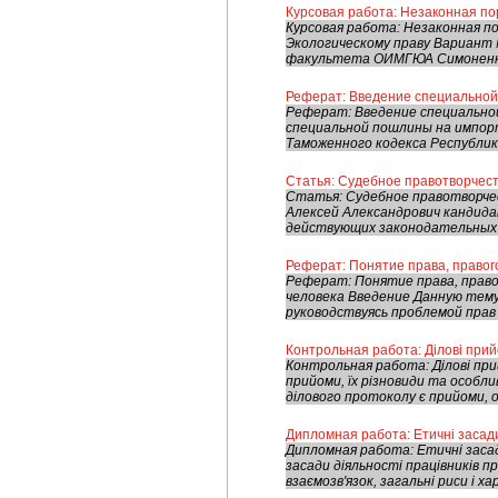
Курсовая работа: Незаконная п
Курсовая работа: Незаконная п
Экологическому праву Вариант 
факультета ОИМГЮА Симоненко
Реферат: Введение специальной
Реферат: Введение специально
специальной пошлины на импор
Таможенного кодекса Республики 
Статья: Судебное правотворчес
Статья: Судебное правотворче
Алексей Александрович кандид
действующих законодательных и
Реферат: Понятие права, правог
Реферат: Понятие права, право
человека Введение Данную тему
руководствуясь проблемой прав и
Контрольная работа: Ділові прийо
Контрольная работа: Ділові прий
прийоми, їх різновиди та особл
ділового протоколу є прийоми, о
Дипломная работа: Етичні засади
Дипломная работа: Етичні засад
засади діяльності працівників п
взаємозв'язок, загальні риси і ха