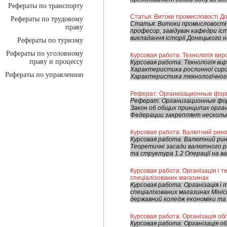
Рефераты по транспорту
Статья: Витоки промисловості Д
Рефераты по трудовому
Статья: Витоки промисловості 
праву
професор, завідувач кафедри іс
викладання історії Донецького н
Рефераты по туризму
Рефераты по уголовному
Курсовая работа: Технологія вир
праву и процессу
Курсовая работа: Технологія ви
Характеристика рослинної сиров
Рефераты по управлению
Характеристика технологічного
Реферат: Организационные фор
Реферат: Организационные фо
Закон об общих принципах орга
Федерации закрепляет нескольк
Курсовая работа: Валютний рино
Курсовая работа: Валютний рин
Теоретичні засади валютного ри
та структура 1.2 Операції на ва
Курсовая работа: Організація і т
спеціалізованих магазинах
Курсовая работа: Організація і 
спеціалізованих магазинах Міні
державний коледж економіки та 
Курсовая работа: Організація обл
Курсовая работа: Організація о