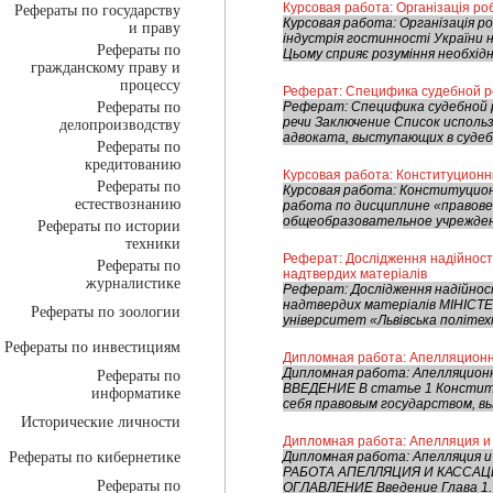
Курсовая работа: Організація роб
Рефераты по государству
Курсовая работа: Організація р
и праву
індустрія гостинності України 
Рефераты по
Цьому сприяє розуміння необхідн
гражданскому праву и
процессу
Реферат: Специфика судебной р
Рефераты по
Реферат: Специфика судебной 
речи Заключение Список испол
делопроизводству
адвоката, выступающих в судебн
Рефераты по
кредитованию
Курсовая работа: Конституционн
Рефераты по
Курсовая работа: Конституцион
естествознанию
работа по дисциплине «правов
общеобразовательное учрежден
Рефераты по истории
техники
Реферат: Дослідження надійності
Рефераты по
надтвердих матеріалів
журналистике
Реферат: Дослідження надійност
надтвердих матеріалів МІНІСТ
Рефераты по зоологии
університет «Львівська політехн
Рефераты по инвестициям
Дипломная работа: Апелляционн
Дипломная работа: Апелляционн
Рефераты по
ВВЕДЕНИЕ В статье 1 Конститу
информатике
себя правовым государством, в
Исторические личности
Дипломная работа: Апелляция и 
Рефераты по кибернетике
Дипломная работа: Апелляция и
РАБОТА АПЕЛЛЯЦИЯ И КАССАЦИЯ
Рефераты по
ОГЛАВЛЕНИЕ Введение Глава 1. А