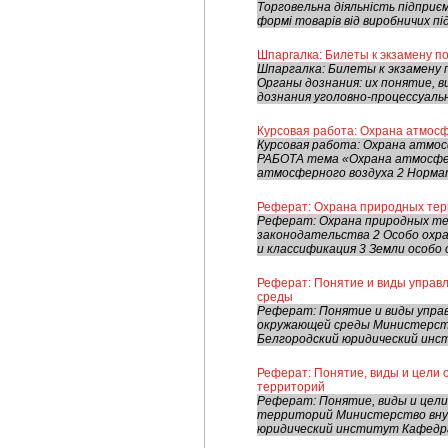
Торговельна діяльність підприє
формі товарів від виробничих пі
Шпаргалка: Билеты к экзамену п
Шпаргалка: Билеты к экзамену 
Органы дознания: их понятие, в
дознания уголовно-процессуаль
Курсовая работа: Охрана атмос
Курсовая работа: Охрана атмо
РАБОТА тема «Охрана атмосфе
атмосферного воздуха 2 Нормат
Реферат: Охрана природных те
Реферат: Охрана природных те
законодательства 2 Особо охр
и классификация 3 Земли особо
Реферат: Понятие и виды управ
среды
Реферат: Понятие и виды упра
окружающей среды Министерств
Белгородский юридический инст
Реферат: Понятие, виды и цели
территорий
Реферат: Понятие, виды и цели
территорий Министерство внут
юридический институт Кафедра 