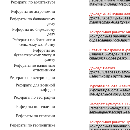
Реферат: Фауст Иоганн
Рефераты по архитектуре
Фаусте 3. Образ Мефис
Рефераты по астрономии
Доклад: Абай Кунанбаев
Доклад: Абай Кунанбае
Рефераты по банковскому
творчество Абая Кунан
делу
Рефераты по биржевому
Контрольная работа: Ан
делу
Контрольная работа: А
Рефераты по ботанике и
образованию Государст
сельскому хозяйству
Рефераты по
Статья: Умозрение в кра
Статья: Умозрение в кр
бухгалтерскому учету и
ставился более резко, 
аудиту
Рефераты по валютным
Доклад: Beatles
отношениям
Доклад: Beatles Об эт
известному. Группа Beat
Рефераты по ветеринарии
Рефераты для военной
Курсовая работа: Аванг
кафедры
Курсовая работа: Аван
Федеральное государст
Рефераты по географии
Реферат: Культура в ХХ-
Рефераты по геодезии
Реферат: Культура в ХХ
вершащиеся вокруг него
Рефераты по геологии
Контрольная работа: П
Рефераты по геополитике
Контрольная работа: П