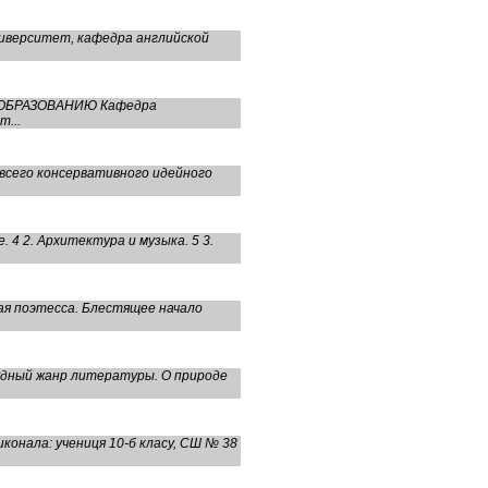
ниверситет, кафедра английской
О ОБРАЗОВАНИЮ Кафедра
...
 всего консервативного идейного
4 2. Архитектура и музыка. 5 3.
ая поэтесса. Блестящее начало
удный жанр литературы. О природе
онала: учениця 10-б класу, СШ № 38