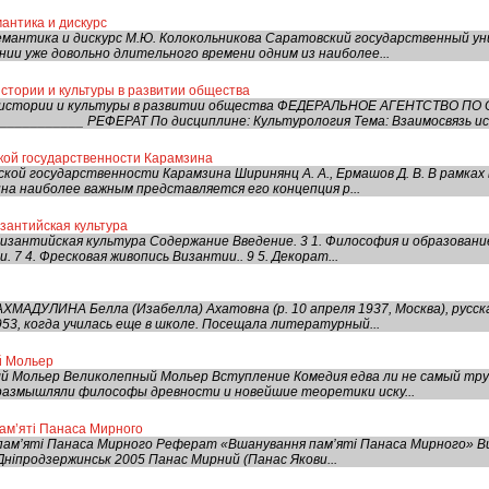
мантика и дискурс
емантика и дискурс М.Ю. Колокольникова Саратовский государственный у
ии уже довольно длительного времени одним из наиболее...
стории и культуры в развитии общества
ь истории и культуры в развитии общества ФЕДЕРАЛЬНОЕ АГЕНТСТВО П
__________ РЕФЕРАТ По дисциплине: Культурология Тема: Взаимосвязь ист
кой государственности Карамзина
ской государственности Карамзина Ширинянц А. А., Ермашов Д. В. В рамках
на наиболее важным представляется его концепция р...
зантийская культура
зантийская культура Содержание Введение. 3 1. Философия и образование. 
 7 4. Фресковая живопись Византии.. 9 5. Декорат...
ХМАДУЛИНА Белла (Изабелла) Ахатовна (р. 10 апреля 1937, Москва), русск
53, когда училась еще в школе. Посещала литературный...
й Мольер
й Мольер Великолепный Мольер Вступление Комедия едва ли не самый тр
азмышляли философы древности и новейшие теоретики иску...
ам’яті Панаса Мирного
ам’яті Панаса Мирного Реферат «Вшанування пам’яті Панаса Мирного» Вик
 Дніпродзержинськ 2005 Панас Мирний (Панас Якови...