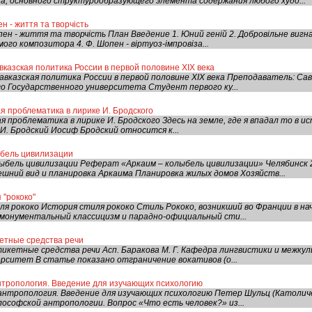
а, основного структурообразующего элемента содержания любого худо...
 - життя та творчість
н - життя та творчість План Введение 1. Юний геній 2. Добровільне вигн
ого композитора 4. Ф. Шопен - віртуоз-імпровіза...
вказская политика России в первой половине XIX века
авказская политика России в первой половине XIX века Преподаватель: С
о Государственного университета Студент первого ку...
 проблематика в лирике И. Бродского
 проблематика в лирике И. Бродского Здесь на земле, где я впадал то в ист
. И. Бродский Иосиф Бродский относится к...
ыбель цивилизации
ыбель цивилизации Реферат «Аркаим – колыбель цивилизации» Челябинск
ний вид и планировка Аркаима Планировка жилых домов Хозяйств...
 "рококо"
 рококо История стиля рококо Стиль Рококо, возникший во Франции в начал
монументальный классицизм и парадно-официальный сти...
кетные средства речи
икетные средства речи Асп. Баракова М. Г. Кафедра лингвистики и межку
рситет В статье показано отграничение вокативов (о...
нтропология. Введение для изучающих психологию
нтропология. Введение для изучающих психологию Петер Шульц (Католич
лософской антропологии. Вопрос «Что есть человек?» из...