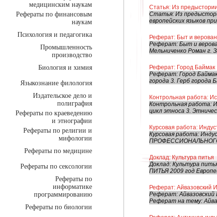
медицинским наукам
Статья: Из предыстори
Рефераты по финансовым
Статья: Из предыстори
европейских языков при
наукам
Психология и педагогика
Реферат: Быт и верова
Реферат: Быт и верова
Промышленность
Мельниченко Роман г. З
производство
Биология и химия
Реферат: Город Баймак
Реферат: Город Баймак
города 3. Герб города Б
Языкознание филология
Издательское дело и
Контрольная работа: И
полиграфия
Контрольная работа: И
цикл этноса 3. Этниче
Рефераты по краеведению
и этнографии
Курсовая работа: Индус
Рефераты по религии и
Курсовая работа: Ин
мифологии
ПРОФЕССИОНАЛЬНОГО 
Рефераты по медицине
Доклад: Культура питья
Доклад: Культура пит
Рефераты по сексологии
ПИТЬЯ 2009 год Европей
Рефераты по
информатике
Реферат: Айвазовский 
программированию
Реферат: Айвазовский
Реферат на тему: Айваз
Рефераты по биологии