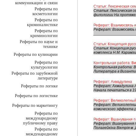
коммуникации и связи
Статья: Лексическая се
Рефераты по
Статья: Лексическая с
косметологии
филологии На протяжен
Рефераты по
криминалистике
Реферат: Взаимосвязь и
Реферат: Взаимосвяз
Рефераты по
_____________________
криминологии
Рефераты по науке и
Статья: Концепция русс
технике
Статья: Концепция рус
комплекса Н.М. Карамзи
Рефераты по кулинарии
Рефераты по
Контрольная работа: Ви
культурологии
Контрольная работа: Ви
Литература в Византии.
Рефераты по зарубежной
литературе
Реферат: Ахмадулина
Рефераты по логике
Реферат: Ахмадулина А
Начала печататься в 19
Рефераты по логистике
Реферат: Великолепны
Реферат: Великолепны
Рефераты по маркетингу
комического эффекта р
Рефераты по
международному
Реферат: Вшанування п
публичному праву
Реферат: Вшанування п
Полагейкіна Віктрія м.
Рефераты по
международному