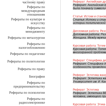
Реферат: Английская д
частному праву
Реферат: Английская др
Рефераты по
была поначалу символи
международным
отношениям
Статья: Истоки и стано
Рефераты по культуре и
Статья: Истоки и стано
искусству
истории политической 
Рефераты по
Дипломная работа: Резо
менеджменту
Дипломная работа: Рез
Рефераты по металлургии
Женщина. Между мужчин
Рефераты по
Курсовая работа: Тотем
налогообложению
Курсовая работа: Тоте
многогранной проблемы
Рефераты по педагогике
Реферат: Специфика де
Рефераты по политологии
Реферат: Специфика де
особенности проведения
Рефераты по праву
Реферат: Эстетика жанр
Биографии
Реферат: Эстетика жа
Университет им. И. Ка
Рефераты по
предпринимательству
Реферат: Эстетика
Рефераты по психологии
Реферат: Эстетика ВВЕ
человека, имеющего пра
Рефераты по
радиоэлектронике
Курсовая работа: Этик