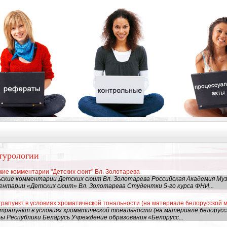
турологии
ие комментарии "Детских сюит" Вл. Золотарева
кие комментарии Детских сюит Вл. Золотарева Российская Академия Муз
нтарии «Детских сюит» Вл. Золотарева Студентки 5-го курса ФНИ...
рапункт в условиях хроматической тональности (на материале белорусской му
трапункт в условиях хроматической тональности (на материале белорусско
 Республики Беларусь Учреждение образования «Белорусс...