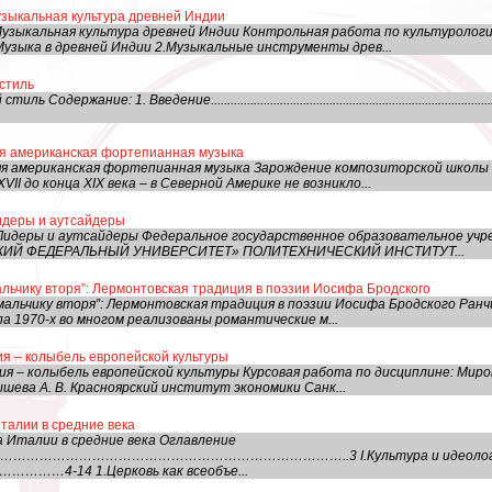
узыкальная культура древней Индии
узыкальная культура древней Индии Контрольная работа по культурологи
Музыка в древней Индии 2.Музыкальные инструменты древ...
стиль
ржание: 1. Введение...................................................................................
яя американская фортепианная музыка
няя американская фортепианная музыка Зарождение композиторской школ
II до конца XIX века – в Северной Америке не возникло...
идеры и аутсайдеры
 Лидеры и аутсайдеры Федеральное государственное образовательное уч
СКИЙ ФЕДЕРАЛЬНЫЙ УНИВЕРСИТЕТ» ПОЛИТЕХНИЧЕСКИЙ ИНСТИТУТ...
альчику вторя”: Лермонтовская традиция в поэзии Иосифа Бродского
альчику вторя”: Лермонтовская традиция в поэзии Иосифа Бродского Ранчи
а 1970-х во многом реализованы романтические м...
я – колыбель европейской культуры
ия – колыбель европейской культуры Курсовая работа по дисциплине: Миро
шева А. В. Красноярский институт экономики Санк...
талии в средние века
 Италии в средние века Оглавление
…………………………………………………………………..3 I.Культура и идеология сре
…………4-14 1.Церковь как всеобъе...