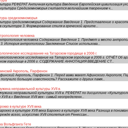
тура
ьтура РЕФЕРАТ Античная культура Введение Европейская цивилизация ухо
культура Средиземноморья считается величайшим творением ч...
ьтура средиземноморья
ьтура средиземноморья Содержание Введение 1. Представление о красоте 
 скульптуре 3. Формирование стиля в греческой архите...
нтропология человека
нтропология человека Содержание Введение 1. Предмет и место антрополо
. История антропологии Заключение Список использова...
ологическое исследование на Татарском городище в 2006 г.
хеологическое исследование на Татарском городище в 2006 г. ОТЧЁТ Об ар
ском городище в 2006 г. СОДЕРЖАНИЕ АННОТАЦИЯ ВВЕДЕНИЕ СТ...
финский Акрополь, Парфенон
финский Акрополь, Парфенон 1. Перед вами макет Афинского Акрополя, Па
 получило большую известность? Расскажите о других памя...
ужина неправильной культуры XVII в.
мчужина неправильной культуры XVII в. РЕФЕРАТ по дисциплине «Культурол
XVII в.» Введение XVII век– самый неопределенн...
окко в культуре XVII века
рокко в культуре XVII века Барокко в культуре XVII века Разница в понима
режде всего, искусство XVII столетия от Ренессан...
на Вольфганга Гете