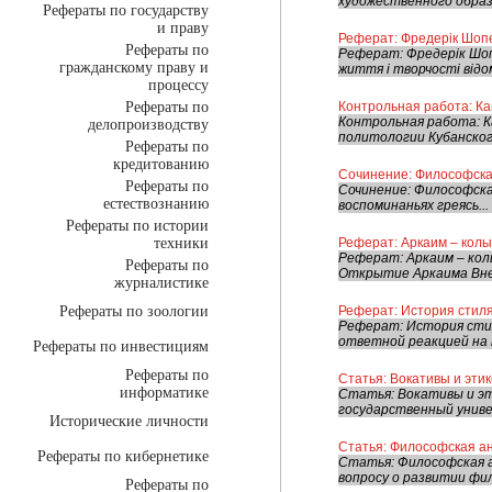
художественного образ
Рефераты по государству
и праву
Реферат: Фредерік Шопен
Рефераты по
Реферат: Фредерік Шопе
гражданскому праву и
життя і творчості відом
процессу
Рефераты по
Контрольная работа: Ка
Контрольная работа: К
делопроизводству
политологии Кубанског
Рефераты по
кредитованию
Сочинение: Философская
Рефераты по
Сочинение: Философская
естествознанию
воспоминаньях греясь..
Рефераты по истории
техники
Реферат: Аркаим – кол
Реферат: Аркаим – кол
Рефераты по
Открытие Аркаима Внеш
журналистике
Рефераты по зоологии
Реферат: История стиля
Реферат: История стиля
ответной реакцией на 
Рефераты по инвестициям
Рефераты по
Статья: Вокативы и эти
информатике
Статья: Вокативы и эт
государственный униве
Исторические личности
Статья: Философская а
Рефераты по кибернетике
Статья: Философская а
вопросу о развитии фи
Рефераты по