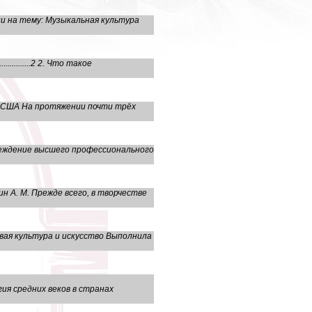
и на тему: Музыкальная культура
.................2 2. Что такое
ы США На протяжении почти трёх
реждение высшего профессионального
н А. М. Прежде всего, в творчестве
вая культура и искусство Выполнила
дних веков в странах