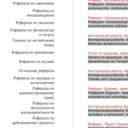
Реферат: Античная куль
Рефераты по экономике
Реферат: Античная кул
античности. Античная 
Рефераты по
москвоведению
Реферат: Античная кул
Реферат: Античная кул
Рефераты по экологии
эстетического идеала в
Рефераты по физкультуре
и спорту
Контрольная работа: А
Контрольная работа: А
Топики по английскому
Методы антропологии 3
языку
Рефераты по математике
Отчет по практике: Архе
Отчет по практике: Ар
Рефераты по музыке
проведённых на Татар
Остальные рефераты
Контрольная работа: А
Контрольная работа: А
Рефераты по авиации и
Почему это сооружение
космонавтике
Рефераты по
Реферат: Барокко - жемч
административному
Реферат: Барокко - же
неправильной культуры 
праву
Рефераты по
Контрольная работа: Бар
безопасности
Контрольная работа: Ба
жизнедеятельности
человека и отличает, п
Рефераты по
арбитражному процессу
Реферат: "Фауст" Иоган