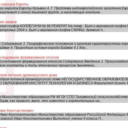
и народов Европы
и народов Европы Кузьмин А. Г. Проблема индоевропейского заселения Е
надлежит к одной языковой группе, а населяющие контине...
ния скифов
ния скифов КОЛЛЕГИУМ № 98 РЕФЕРАТ На тему : Быт и верования скифов П
апорожье 2004 г. Быт и верования скифов СКИФЫ, древние п...
 Содержание 1. Географическое положение и краткая характеристика гор
аймак 4. Природные условия города Баймак 4.1 Кли...
сследование формирования этносов
сследование формирования этносов Содержание Введение 1. Происхождени
ские контакты и типы этнических процессов Заключени...
трия питания древнерусского дома
дустрия питания древнерусского дома НЕГОСУДАРСТВЕННОЕ ОБРАЗОВА
ОБРАЗОВАНИЯ ИНСТИТУТ ТЕХНОЛОГИИ И БИЗНЕСА Факультет бизнес Ка
ья Министерство образования РФ ФГОУ СПО Тальменский сельскохозяйств
цам, как правило, мало, что известно о горячительных на...
Иван Константинович
 Иван Константинович Министерство образования Российской Федерации 
овский Иван Константинович Выполнил: ученик 9 класса П...