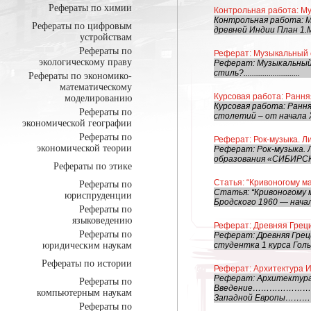
Рефераты по химии
Контрольная работа: М
Контрольная работа: М
Рефераты по цифровым
древней Индии План 1.
устройствам
Рефераты по
Реферат: Музыкальный 
экологическому праву
Реферат: Музыкальный стиль Соде
стиль?...........................
Рефераты по экономико-
математическому
Курсовая работа: Ранн
моделированию
Курсовая работа: Ран
Рефераты по
столетий – от начала XV
экономической географии
Рефераты по
Реферат: Рок-музыка. Л
экономической теории
Реферат: Рок-музыка.
образования «СИБИР
Рефераты по этике
Статья: “Кривоногому м
Рефераты по
Статья: “Кривоногому м
юриспруденции
Бродского 1960 — начал
Рефераты по
языковедению
Реферат: Древняя Греци
Рефераты по
Реферат: Древняя Грец
юридическим наукам
студентка 1 курса Голы
Рефераты по истории
Реферат: Архитектура И
Реферат: Архитектура
Рефераты по
Введение……………………
компьютерным наукам
Западной Европы…………
Рефераты по