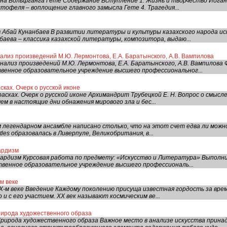
а Вольфганга Гете Содержание Вступление 1. Жизнь и творчество Иоганн
тофеля – воплощение главного замысла Гете 4. Трагедия...
в Абай Кунанбаев В развитии литературы и культуры казахского народа и
баева – классика казахской литературы, композитора, выдаю...
ализ произведений М.Ю. Лермонтова, Е.А. Баратынского, А.В. Вампилова
нализ произведений М.Ю. Лермонтова, Е.А. Баратынского, А.В. Вампилова
венное образовательное учреждение высшего профессиональног...
сках. Очерк о русской иконе
асках. Очерк о русской иконе Архимандрит Трубецкой Е. Н. Вопрос о смысл
чем в настоящие дни обнажения мирового зла и бес...
ом легендарном ансамбле написано столько, что на этот счет едва ли можн
les образовалась в Ливерпуле, Великобритания, в...
ардизм
гардизм Курсовая работа по предмету: «Искусство и Литература» Выполни
венное образовательное учреждение высшего профессиональ...
м веке
-м веке Введение Каждому поколению присуща известная гордость за время
 и с его участием. ХХ век называют космическим ве...
рирода художественного образа
рирода художественного образа Важное место в анализе искусства прин