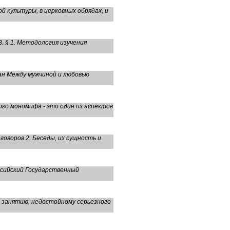
й культуры, в церковных обрядах, и
. § 1. Методология изучения
ан Между мужчиной и любовью
го мономифа - это один из аспектов
оворов 2. Беседы, их сущность и
сийский Государственный
 занятию, недостойному серьезного