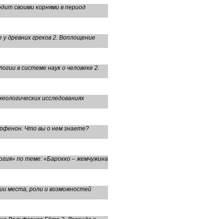
дит своими корнями в период
у древних греков 2. Воплощение
гии в системе наук о человеке 2.
хеологических исследованиях
рфенон. Что вы о нем знаете?
огия» по теме: «Барокко – жемчужина
нии места, роли и возможностей