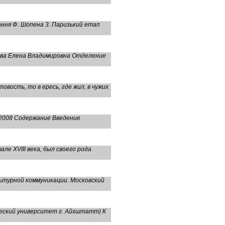
ання Ф. Шопена 3. Паризький етап
авва Елена Владимировна Отделение
овость, то в ересь, где жил, в чужих
 2008 Содержание Введение
е XVIII века, был своего рода
льтурной коммуникации. Московский
еский университет г. Айхштатт) К