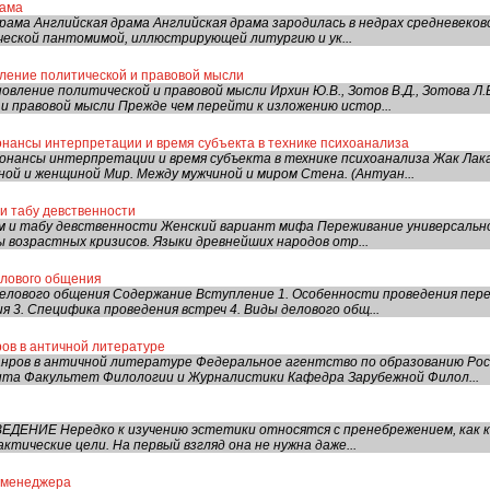
рама
ама Английская драма Английская драма зародилась в недрах средневеково
ческой пантомимой, иллюстрирующей литургию и ук...
вление политической и правовой мысли
вление политической и правовой мысли Ирхин Ю.В., Зотов В.Д., Зотова Л.В
и правовой мысли Прежде чем перейти к изложению истор...
нансы интерпретации и время субъекта в технике психоанализа
онансы интерпретации и время субъекта в технике психоанализа Жак Лак
ой и женщиной Мир. Между мужчиной и миром Стена. (Антуан...
 и табу девственности
м и табу девственности Женский вариант мифа Переживание универсально
 возрастных кризисов. Языки древнейших народов отр...
лового общения
лового общения Содержание Вступление 1. Особенности проведения перег
 3. Специфика проведения встреч 4. Виды делового общ...
ов в античной литературе
нров в античной литературе Федеральное агентство по образованию Рос
нта Факультет Филологии и Журналистики Кафедра Зарубежной Филол...
ДЕНИЕ Нередко к изучению эстетики относятся с пренебрежением, как к
ктические цели. На первый взгляд она не нужна даже...
а менеджера