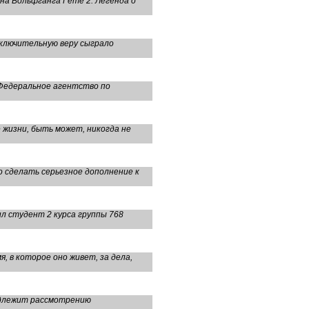
а Вольфганга Гёте 2. Легенда о
сключительную веру сыграло
 Федеральное агентство по
е жизни, быть может, никогда не
о сделать серьезное дополнение к
л студент 2 курса группы 768
, в которое оно живет, за дела,
адлежит рассмотрению