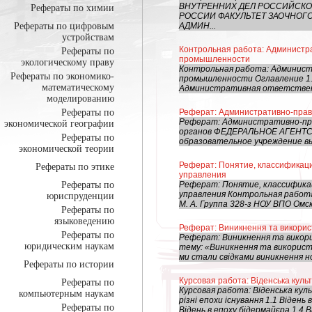
ВНУТРЕННИХ ДЕЛ РОССИЙСКО
Рефераты по химии
РОССИИ ФАКУЛЬТЕТ ЗАОЧНОГ
Рефераты по цифровым
АДМИН...
устройствам
Контрольная работа: Администр
Рефераты по
промышленности
экологическому праву
Контрольная работа: Админист
Рефераты по экономико-
промышленности Оглавление 1.
математическому
Административная ответственн
моделированию
Рефераты по
Реферат: Административно-прав
Реферат: Административно-пр
экономической географии
органов ФЕДЕРАЛЬНОЕ АГЕНТС
Рефераты по
образовательное учреждение вы
экономической теории
Реферат: Понятие, классификаци
Рефераты по этике
управления
Рефераты по
Реферат: Понятие, классификац
управления Контрольная работ
юриспруденции
М. А. Группа 328-з НОУ ВПО Омс
Рефераты по
языковедению
Реферат: Виникнення та викорис
Рефераты по
Реферат: Виникнення та викор
юридическим наукам
тему: «Виникнення та використа
ми стали свідками виникнення нов
Рефераты по истории
Курсовая работа: Віденська куль
Рефераты по
Курсовая работа: Віденська куль
компьютерным наукам
різні епохи існування 1.1 Відень
Рефераты по
Відень в епоху бідермайєра 1.4 Ві