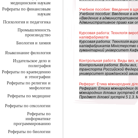
медицинским наукам
Рефераты по финансовым
Учебное пособие: Введение в а
наукам
Учебное пособие: Введение в 
«Введение в административное
Психология и педагогика
Административное право как отр
Промышленность
Курсовая работа: Технлогія виро
производство
напівфабрикатів
Курсовая работа: Технлогія ви
Биология и химия
напівфабрикатів Міністерство о
гуманітарний університет Кафед
Языкознание филология
Издательское дело и
Контрольная работа: Виды виз, 
Контрольная работа: Виды виз,
полиграфия
транспорта Российской Федер
Рефераты по краеведению
университет гражданской авиац
и этнографии
Рефераты по религии и
Реферат: Етика міжнародних діло
мифологии
Реферат: Етика міжнародних діл
міжнародних ділових зустрічей 4 
Рефераты по медицине
Предмет ділової зустрічі 5 1.3. 
Рефераты по сексологии
Рефераты по
информатике
программированию
Рефераты по биологии