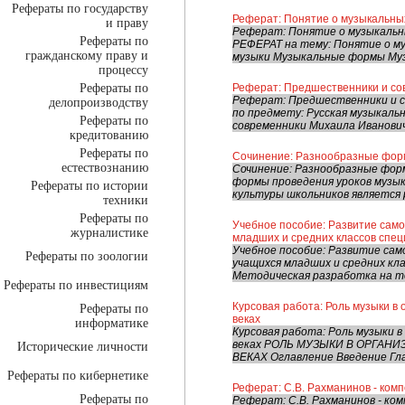
Рефераты по государству
Реферат: Понятие о музыкальны
и праву
Реферат: Понятие о музыкальн
Рефераты по
РЕФЕРАТ на тему: Понятие о му
гражданскому праву и
музыки Музыкальные формы Муз
процессу
Рефераты по
Реферат: Предшественники и со
Реферат: Предшественники и с
делопроизводству
по предмету: Русская музыкаль
Рефераты по
современники Михаила Ивановича
кредитованию
Рефераты по
Сочинение: Разнообразные фор
естествознанию
Сочинение: Разнообразные фор
формы проведения уроков музы
Рефераты по истории
культуры школьников является 
техники
Рефераты по
Учебное пособие: Развитие сам
журналистике
младших и средних классов сп
Учебное пособие: Развитие са
Рефераты по зоологии
учащихся младших и средних к
Методическая разработка на т
Рефераты по инвестициям
Курсовая работа: Роль музыки в 
Рефераты по
веках
информатике
Курсовая работа: Роль музыки в
веках РОЛЬ МУЗЫКИ В ОРГАНИЗ
Исторические личности
ВЕКАХ Оглавление Введение Глава
Рефераты по кибернетике
Реферат: С.В. Рахманинов - комп
Рефераты по
Реферат: С.В. Рахманинов - ко