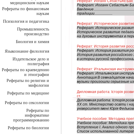
Реферат: Иоганн Себастьян Бах
медицинским наукам
Реферат: Иоганн Себастьян Б
Рефераты по финансовым
Введение.............................................
наукам
традиции....................
Психология и педагогика
Реферат: Историческое развитие
Реферат: Историческое развит
Промышленность
Историческое развитие педагог
производство
на духовых инструментах в пер
Биология и химия
Реферат: История развития росс
Реферат: История развития ро
Языкознание филология
История развития российского 
Издательское дело и
в истории русской профессионал
полиграфия
Реферат: Итальянская инструмент
Рефераты по краеведению
Реферат: Итальянская инструмен
и этнографии
Аннотация В семнадцатом нача
Рефераты по религии и
музыки произошли серьезные изм
мифологии
Дипломная работа: Історія розвит
Рефераты по медицине
ст.
Дипломная работа: Історія розв
Рефераты по сексологии
ХХ ст. Міністерство освіти і на
університет імені Юрія Федьков
Рефераты по
информатике
Учебное пособие: Методика пре
программированию
Учебное пособие: Методика пр
Вступление I. Анализ одного пр
Рефераты по биологии
Список использованной литерат