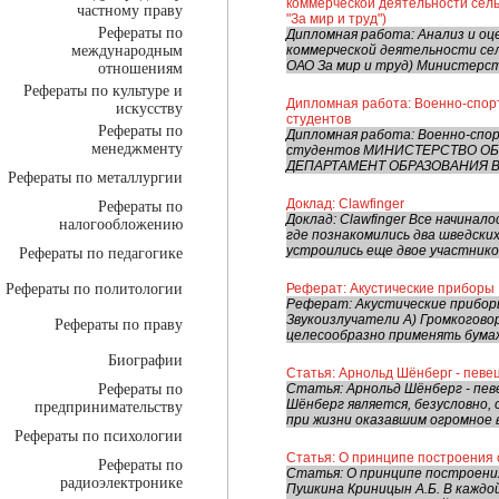
коммерческой деятельности сел
частному праву
"За мир и труд")
Рефераты по
Дипломная работа: Анализ и о
международным
коммерческой деятельности се
ОАО За мир и труд) Министерств
отношениям
Рефераты по культуре и
Дипломная работа: Военно-спор
искусству
студентов
Рефераты по
Дипломная работа: Военно-спо
менеджменту
студентов МИНИСТЕРСТВО О
ДЕПАРТАМЕНТ ОБРАЗОВАНИЯ В
Рефераты по металлургии
Доклад: Clawfinger
Рефераты по
Доклад: Clawfinger Все начинало
налогообложению
где познакомились два шведских
устроились еще двое участников
Рефераты по педагогике
Рефераты по политологии
Реферат: Акустические приборы
Реферат: Акустические прибор
Звукоизлучатели А) Громкогово
Рефераты по праву
целесообразно применять бумаж
Биографии
Статья: Арнольд Шёнберг - певе
Рефераты по
Статья: Арнольд Шёнберг - пев
Шёнберг является, безусловно, 
предпринимательству
при жизни оказавшим огромное в
Рефераты по психологии
Статья: О принципе построения
Рефераты по
Статья: О принципе построени
радиоэлектронике
Пушкина Криницын А.Б. В каждо