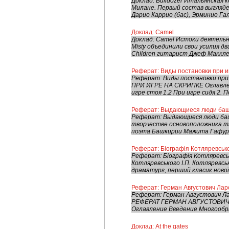
Доклад: Bulldozer Итальянская 
Милане. Первый состав выгляде
Дарио Каррио (бас), Эрминио Гал
Доклад: Camel
Доклад: Camel Истоки деятельно
Misty объединили свои усилия д
Children гитарист Джеф Макклел
Реферат: Виды постановки при и
Реферат: Виды постановки пр
ПРИ ИГРЕ НА СКРИПКЕ Оглавлени
игре стоя 1.2 При игре сидя 2. П
Реферат: Выдающиеся люди баш
Реферат: Выдающиеся люди баш
творчестве основоположника т
поэта Башкирии Мажита Гафури 
Реферат: Біографія Котляревськог
Реферат: Біографія Котляревськ
Котляревського І.П. Котляревсь
драматург, перший класик нової 
Реферат: Герман Августович Ла
Реферат: Герман Августович 
РЕФЕРАТ ГЕРМАН АВГУСТОВИЧ
Оглавление Введение Многообра
Доклад: At the gates