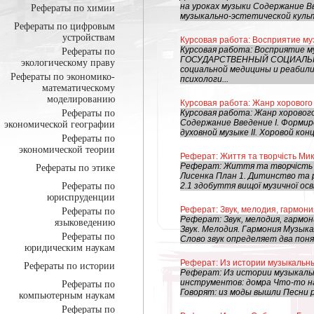
на уроках музыки Содержание В
Рефераты по химии
музыкально-эстетической культ
Рефераты по цифровым
устройствам
Курсовая работа: Восприятие му
Курсовая работа: Восприятие
Рефераты по
ГОСУДАРСТВЕННЫЙ СОЦИАЛЬНЫ
экологическому праву
социальной медицины и реабил
Рефераты по экономико-
психологи...
математическому
моделированию
Курсовая работа: Жанр хорового 
Рефераты по
Курсовая работа: Жанр хорового
Содержание Введение I. Формир
экономической географии
духовной музыке II. Хоровой конц
Рефераты по
экономической теории
Реферат: Життя та творчість Ми
Реферат: Життя та творчість
Рефераты по этике
Лисенка План 1. Дитинство та 
Рефераты по
2.1 здобуття вищої музичної осві
юриспруденции
Реферат: Звук, мелодия, гармон
Рефераты по
Реферат: Звук, мелодия, гарм
языковедению
Звук. Мелодия. Гармония Музык
Рефераты по
Слово звук определяет два поняти
юридическим наукам
Реферат: Из истории музыкальн
Рефераты по истории
Реферат: Из истории музыкаль
инструментов: домра Что-то н
Рефераты по
Говорят: из моды вышли Песни р
компьютерным наукам
Рефераты по