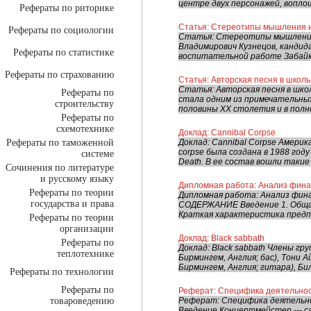
центре двух персонажей, вопло
Рефераты по риторике
Статья: Стереотипы мышления и
Рефераты по социологии
Статья: Стереотипы мышления
Владимирович Кузнецов, кандид
Рефераты по статистике
воспитательной работе Забайка
Рефераты по страхованию
Статья: Авторская песня в школ
Статья: Авторская песня в школ
Рефераты по
стала одним из примечательных
строительству
половины ХХ столетия и в полно
Рефераты по
схемотехнике
Доклад: Cannibal Corpse
Рефераты по таможенной
Доклад: Cannibal Corpse Амери
corpse была создана в 1988 году 
системе
Death. В ее состав вошли такие 
Сочинения по литературе
и русскому языку
Дипломная работа: Анализ фина
Рефераты по теории
Дипломная работа: Анализ фин
государства и права
СОДЕРЖАНИЕ Введение 1. Обща
Краткая характеристика предпри
Рефераты по теории
организации
Доклад: Black sabbath
Рефераты по
Доклад: Black sabbath Члены гру
теплотехнике
Бирмингем, Англия; бас), Тони 
Бирмингем, Англия; гитара), Билл
Рефераты по технологии
Рефераты по
Реферат: Специфика деятельнос
товароведению
Реферат: Специфика деятельн
Введение Концертмейстер --- с