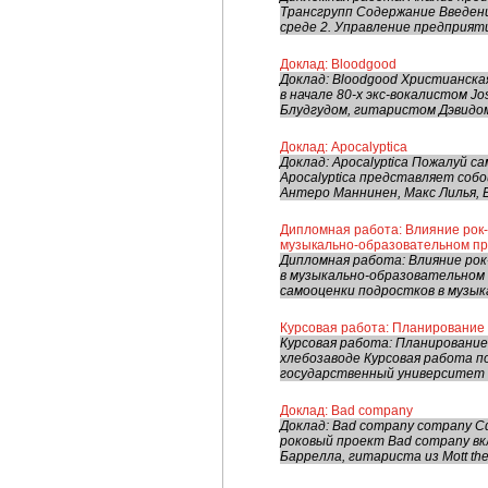
Трансгрупп Содержание Введени
среде 2. Управление предприяти
Доклад: Bloodgood
Доклад: Bloodgood Христианска
в начале 80-х экс-вокалистом J
Блудгудом, гитаристом Дэвидом 
Доклад: Apocalyptica
Доклад: Apocalyptica Пожалуй с
Apocalyptica представляет соб
Антеро Маннинен, Макс Лилья, Е
Дипломная работа: Влияние рок
музыкально-образовательном п
Дипломная работа: Влияние ро
в музыкально-образовательном 
самооценки подростков в музык
Курсовая работа: Планирование 
Курсовая работа: Планировани
хлебозаводе Курсовая работа п
государственный университет т
Доклад: Bad company
Доклад: Bad company company С
роковый проект Bad company вкл
Баррелла, гитариста из Mott the