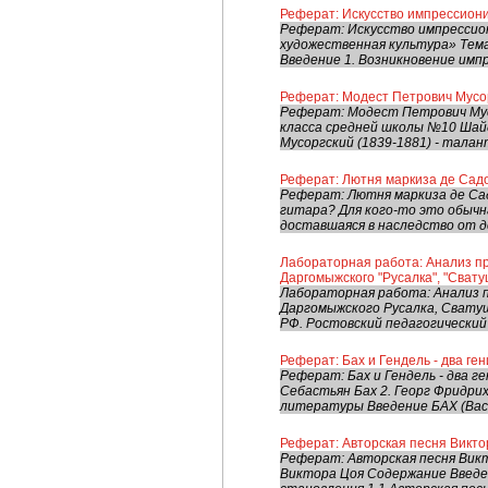
Реферат: Искусство импрессион
Реферат: Искусство импрессио
художественная культура» Тем
Введение 1. Возникновение имп
Реферат: Модест Петрович Мусо
Реферат: Модест Петрович Мус
класса средней школы №10 Шайд
Мусоргский (1839-1881) - талан
Реферат: Лютня маркиза де Сад
Реферат: Лютня маркиза де Са
гитара? Для кого-то это обычн
доставшаяся в наследство от де
Лабораторная работа: Анализ пр
Даргомыжского "Русалка", "Свату
Лабораторная работа: Анализ п
Даргомыжского Русалка, Свату
РФ. Ростовский педагогический к
Реферат: Бах и Гендель - два ген
Реферат: Бах и Гендель - два г
Себастьян Бах 2. Георг Фридри
литературы Введение БАХ (Bach
Реферат: Авторская песня Викто
Реферат: Авторская песня Вик
Виктора Цоя Содержание Введен