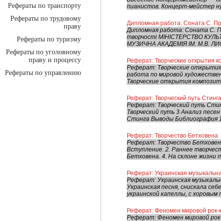
Рефераты по транспорту
пианистов. Концерт-мейстер нуже
Рефераты по трудовому
Дипломная работа: Соната С. Про
праву
Дипломная работа: Соната С. Пр
творчості МІНІСТЕРСТВО КУЛЬ
Рефераты по туризму
МУЗИЧНА АКАДЕМІЯ ІМ. М.В. ЛИ
Рефераты по уголовному
праву и процессу
Реферат: Творческие открытия к
Реферат: Творческие открытия
Рефераты по управлению
работа по мировой художествен
Творческие открытия композитор
Реферат: Творческий путь Стинг
Реферат: Творческий путь Сти
Творческий путь 3 Анализ пес
Стинга Выводы Библиография 1
Реферат: Творчество Бетховена
Реферат: Творчество Бетховена
Вступление. 2. Раннее творчест
Бетховена. 4. На склоне жизни п
Реферат: Украинская музыкальна
Реферат: Украинская музыкальн
Украинская песня, снискала се
украинской капеллы, с хоровым п
Реферат: Феномен мировой рок-
Реферат: Феномен мировой рок