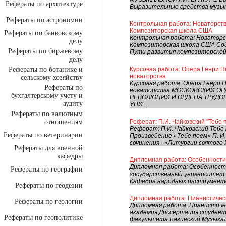
Рефераты по архитектуре
Выразительные средства музыки.
Рефераты по астрономии
Контрольная работа: Новаторств
Композиторская школа США
Рефераты по банковскому
Контрольная работа: Новаторс
делу
Композиторская школа США Сод
Рефераты по биржевому
Пути развития композиторской 
делу
Рефераты по ботанике и
Курсовая работа: Опера Генри П
новаторства
сельскому хозяйству
Курсовая работа: Опера Генри 
Рефераты по
новаторства МОСКОВСКИЙ ОР
бухгалтерскому учету и
РЕВОЛЮЦИИ И ОРДЕНА ТРУДО
аудиту
УНИ...
Рефераты по валютным
отношениям
Реферат: П.И. Чайковский "Тебе 
Реферат: П.И. Чайковский Тебе 
Рефераты по ветеринарии
Произведение «Тебе поем» П. И.
сочинения - «Литургии святого 
Рефераты для военной
кафедры
Дипломная работа: Особенности
Дипломная работа: Особенност
Рефераты по географии
государственный университет 
Кафедра народных инструментов
Рефераты по геодезии
Дипломная работа: Пианистичес
Рефераты по геологии
Дипломная работа: Пианистиче
академия Диссертация студент
Рефераты по геополитике
факультета Бакинской Музыкаль