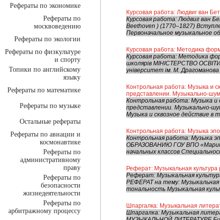
Рефераты по экономике
Курсовая работа: Людвиг ван Бе
Рефераты по
Курсовая работа: Людвиг ван Бе
москвоведению
Beethoven ) (1770–1827) Вступ
Первоначальное музыкальное обр
Рефераты по экологии
Курсовая работа: Методика фор
Рефераты по физкультуре
Курсовая работа: Методика фо
и спорту
школярiв МІНІСТЕРСТВО ОСВІТИ 
Топики по английскому
університет ім. М. Драгоманова
языку
Контрольная работа: Музыка и с
Рефераты по математике
представлении. Музыкально-шум
Контрольная работа: Музыка и
Рефераты по музыке
представлении. Музыкально-шу
Музыка и сквозное действие в 
Остальные рефераты
Контрольная работа: Музыка эп
Рефераты по авиации и
Контрольная работа: Музыка 
космонавтике
ОБРАЗОВАНИЮ ГОУ ВПО «Марий
Рефераты по
начальных классов Специальност
административному
праву
Реферат: Музыкальная культура 
Реферат: Музыкальная культура
Рефераты по
РЕФЕРАТ на тему: Музыкальная 
безопасности
тональность Музыкальная культ
жизнедеятельности
Рефераты по
Шпаргалка: Музыкальная литера
арбитражному процессу
Шпаргалка: Музыкальная лит
МУЗЫКАЛЬНОЙ ЛИТЕРАТУРЕ Биле