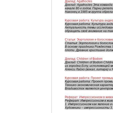
Доклад: Agathocles
Доклад: Agathocles Эта команда
начале 80-х годов. Парни репет
Наконец в 1985-м группа обрела 
Курсовая работа: Культура анде
Курсовая работа: Культура анд
Актуальность темы исследован
обращать своё внимание на тако
Статья: Эортология и богослови
Статья: Эортология и богосло
В основе праздника Рождества
плоти. Древние христиане должн
Доклад: Children of Bodom
Доклад: Children of Bodom Chil
из городка Еспу, исполняющей 
Алекси Лайхо (вокал, гитара) и Я
Курсовая работа: Проект промы
Курсовая работа: Проект промы
Технико-экономическая характ
Владивосток является центром п
Реферат: Импрессионизм в живоп
Реферат: Импрессионизм в жив
1. Импрессионизм как явление в 
Художники – импрессионисты 3.1