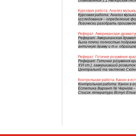
становления 1.1 Авторская песня
Курсовая работа: Анализ музык
Курсовая работа: Анализ музык
исследования – определение фор
Логически разобрать произведен
Реферат: Американская драмату
Реферат: Американская драмат
была почти полностью подражат
античную драму и т.н. образцовую
Реферат: Готичне розуміння кра
Реферат: Готичне розуміння крас
XVI ст.), завершивший розвиток
Центральній та частково Східній
Контрольная работа: Канон в ест
Контрольная работа: Канон в е
Естетика Варіант № Чернігів –
Список літератури Вступ Етика (в