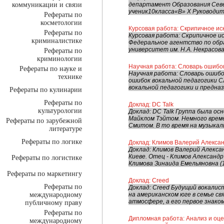
коммуникации и связи
департамент Образования Сев
ученик10класса«В» X Руководите
Рефераты по
косметологии
Курсовая работа: Скрипичное иск
Рефераты по
Курсовая работа: Скрипичное ис
криминалистике
Федеральное агентство по об
университет им. Н.А. Некрасова
Рефераты по
криминологии
Научная работа: Словарь ошибок
Рефераты по науке и
Научная работа: Словарь ошиб
технике
ошибок вокальной педагогики 
вокальной педагогики и предназ
Рефераты по кулинарии
Рефераты по
Доклад: DC Talk
культурологии
Доклад: DC Talk Группа была осн
Майклом Тэйтом. Немного врем
Рефераты по зарубежной
Смитом. В то время на музыкаль
литературе
Рефераты по логике
Доклад: Климов Валерий Алекса
Доклад: Климов Валерий Алексан
Киеве. Отец - Климов Александр
Рефераты по логистике
Климова Зинаида Емельяновна (19
Рефераты по маркетингу
Доклад: Creed
Рефераты по
Доклад: Creed Будущий вокалис
международному
на американском юге в семье с
атмосфере, а его первое знаком
публичному праву
Рефераты по
Дипломная работа: Анализ и оц
международному