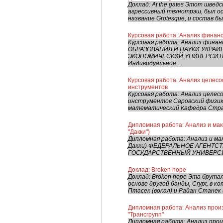
Доклад: At the gates Этот швед
агрессивный технотрэш, был осн
название Grotesque, и состав был
Курсовая работа: Анализ финан
Курсовая работа: Анализ фин
ОБРАЗОВАНИЯ И НАУКИ УКРА
ЭКОНОМИЧЕСКИЙ УНИВЕРСИТЕТ 
Индивидуальное...
Курсовая работа: Анализ целес
инструментов
Курсовая работа: Анализ целе
инструментов Саровский физи
математический Кафедра Страт
Дипломная работа: Анализ и ма
"Дакки")
Дипломная работа: Анализ и м
Дакки) ФЕДЕРАЛЬНОЕ АГЕНТС
ГОСУДАРСТВЕННЫЙ УНИВЕРСИТ
Доклад: Broken hope
Доклад: Broken hope Эта брутал
основе другой банды, Crypt, в 
Птасек (вокал) и Райан Станек (
Дипломная работа: Анализ прои
"Трансгрупп"
Дипломная работа: Анализ про