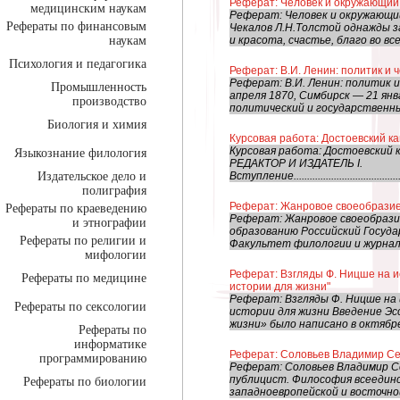
Реферат: Человек и окружающий 
медицинским наукам
Реферат: Человек и окружающий 
Рефераты по финансовым
Чекалов Л.Н.Толстой однажды за
наукам
и красота, счастье, благо во всем
Психология и педагогика
Реферат: В.И. Ленин: политик и 
Реферат: В.И. Ленин: политик и
Промышленность
апреля 1870, Симбирск — 21 янва
производство
политический и государственны
Биология и химия
Курсовая работа: Достоевский ка
Курсовая работа: Достоевский
Языкознание филология
РЕДАКТОР И ИЗДАТЕЛЬ I.
Издательское дело и
Вступление..............................................
полиграфия
Реферат: Жанровое своеобразие
Рефераты по краеведению
Реферат: Жанровое своеобрази
и этнографии
образованию Российский Госуд
Рефераты по религии и
Факультет филологии и журнал
мифологии
Реферат: Взгляды Ф. Ницше на ис
Рефераты по медицине
истории для жизни"
Реферат: Взгляды Ф. Ницше на и
Рефераты по сексологии
истории для жизни Введение Эс
жизни» было написано в октябре 
Рефераты по
информатике
Реферат: Соловьев Владимир Се
программированию
Реферат: Соловьев Владимир С
публицист. Философия всеедин
Рефераты по биологии
западноевропейской и восточной