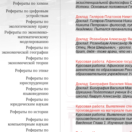
экзистенциальной философии Со
Рефераты по химии
Истоки. Основные положения Гла
Рефераты по цифровым
устройствам
Доклад: Гиляров-Платонов Ники
Доклад: Гиляров-Платонов Ники
Рефераты по
Никита Петрович- философ, пу
экологическому праву
Академии. Пытался проанализиро
Рефераты по экономико-
математическому
Доклад: Розенбаум Александр Я
моделированию
Доклад: Розенбаум Александр Як
Рефераты по
Отец, Яков Шмарьевич, - уролог
брат, дядя - тоже врачи, что не м
экономической географии
Рефераты по
Курсовая работа: Афинское госуда
экономической теории
Курсовая работа: Афинское госу
агентство по образованию Рос
Рефераты по этике
образовательное учреждение Ул
Рефераты по
юриспруденции
Доклад: Биография Василия Ма
Доклад: Биография Василия Ма
Рефераты по
Шукшина Подготовил ученик 8-о
языковедению
школа) Лаврут Александр. Шукш
Рефераты по
юридическим наукам
Курсовая работа: Выявление сп
произведения на материале пьес
Рефераты по истории
Курсовая работа: Выявление с
произведения на материале пье
Рефераты по
Введение Глава 1. Изучение дра
компьютерным наукам
Рефераты по