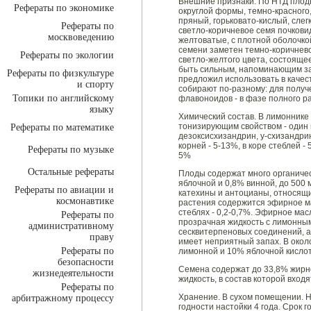
Внешние признаки. По НТД плод
Рефераты по экономике
округлой формы, темно-красного,
пряный, горьковато-кислый, сле
Рефераты по
светло-коричневое семя почкови
москвоведению
желтоватые, с плотной оболочко
семени заметен темно-коричнево
Рефераты по экологии
светло-желтого цвета, состояще
быть сильным, напоминающим зап
Рефераты по физкультуре
предложил использовать в качест
и спорту
собирают по-разному: для получ
Топики по английскому
флавоноидов - в фазе полного р
языку
Химический состав. В лимоннике
тонизирующим свойством - один 
Рефераты по математике
дезоксисхизандрин, y-схизандри
корней - 5-13%, в коре стеблей -
Рефераты по музыке
5%
Остальные рефераты
Плоды содержат много органическ
яблочной и 0,8% винной, до 500
Рефераты по авиации и
катехины и антоцианы, относящи
космонавтике
растения содержится эфирное масл
стеблях - 0,2-0,7%. Эфирное мас
Рефераты по
прозрачная жидкость с лимонным
административному
сесквитерпеновых соединений, а
праву
имеет неприятный запах. В око
Рефераты по
лимонной и 10% яблочной кислот
безопасности
Семена содержат до 33,8% жирн
жизнедеятельности
жидкость, в состав которой вход
Рефераты по
Хранение. В сухом помещении. Н
арбитражному процессу
годности настойки 4 года. Срок г