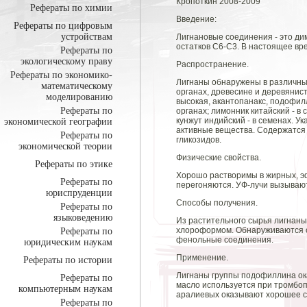
Кропоткин 2008-2009
Рефераты по химии
Введение:
Рефераты по цифровым
устройствам
Лигнановые соединения - это д
остатков С6-С3. В настоящее вр
Рефераты по
экологическому праву
Распространение.
Рефераты по экономико-
Лигнаны обнаружены в различных
математическому
органах, древесине и деревянис
моделированию
высокая, акантопанакс, подофи
Рефераты по
органах; лимонник китайский - в 
кунжут индийский - в семенах. У
экономической географии
активные вещества. Содержатся 
Рефераты по
гликозидов.
экономической теории
Физические свойства.
Рефераты по этике
Хорошо растворимы в жирных, э
Рефераты по
перегоняются. УФ-лучи вызывают
юриспруденции
Способы получения.
Рефераты по
языковедению
Из растительного сырья лигнаны
хлороформом. Обнаруживаются о
Рефераты по
фенольные соединения.
юридическим наукам
Применение.
Рефераты по истории
Лигнаны группы подофиллина ок
Рефераты по
масло используется при тромбоп
компьютерным наукам
аралиевых оказывают хорошее 
Рефераты по