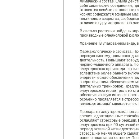
Химический состав. Сумма дейст
себя химические соединения, пр
относятся особые лигнановые глик
корнях содержатся эфирные мас
пектиновые вещества, свободные
отличие от других аралиевых эл
В листьях растения найдены ка
производные олеаноловой кисло
Хранение. В упакованном виде, в
Фармакологические свойства. П
нервную систему, повышают дви
деятельность. Повышают возбуд
нервно-мышечного аппарата. П
элеутерококка происходит за сч
вследствие более раннего включ
энергетического обеспечения по
энергетическим обеспечением м
длительных тренировок. Предпол
элеутерококка играет роль их с
обеспечивающую интенсивность п
особенно проявляется в стрессов
гликокортикоиды" сдвигается в с
Препараты элеутерококка повыш
зрения, адаптационные способно
ослабляют стрессовые реакции. 
элеутерококка при 90-суточной г
период активной жизнедеятельн
стресса, не меняя общего харак
ранняя адаптация к стрессу. Пр