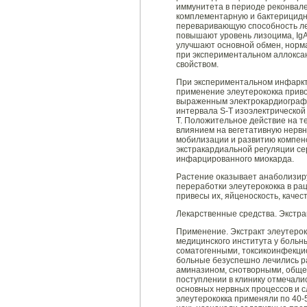
иммунитета в периоде реконвал
комплементарную и бактерицидну
переваривающую способность ле
повышают уровень лизоцима, IgA
улучшают основной обмен, норма
при экспериментальном аллокса
свойством.
При экспериментальном инфаркт
применение элеутерококка прив
выраженным электрокардиограф
интервала S-Т изоэлектрическо
Т. Положительное действие на т
влиянием на вегетативную нервн
мобилизации и развитию компен
экстракардиальной регуляции с
инфарцированного миокарда.
Растение оказывает анаболизир
переработки элеутерококка в р
привесы их, яйценоскость, качес
Лекарственные средства. Экстра
Применение. Экстракт элеутероко
медицинского института у больн
соматогенными, токсикоинфекци
больные безуспешно лечились р
аминазином, снотворными, обще
поступлении в клинику отмечали
основных нервных процессов и с
элеутерококка применяли по 40-5