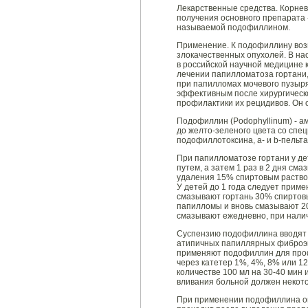
Лекарственные средства. Корне
получения основного препарата 
называемой подофиллином.
Применение. К подофиллину возн
злокачественных опухолей. В н
в российской научной медицине 
лечении папилломатоза гортани,
при папилломах мочевого пузыр
эффективным после хирургическ
профилактики их рецидивов. Он 
Подофиллин (Podophyllinum) - а
до желто-зеленого цвета со спе
подофиллотоксина, a- и b-пельт
При папилломатозе гортани у де
путем, а затем 1 раз в 2 дня см
удаления 15% спиртовым раство
У детей до 1 года следует прим
смазывают гортань 30% спиртов
папилломы и вновь смазывают 20
смазывают ежедневно, при наличи
Суспензию подофиллина вводят 
атипичных папиллярных фиброэп
применяют подофиллин для проф
через катетер 1%, 4%, 8% или 1
количестве 100 мл на 30-40 мин 
вливания больной должен некото
При применении подофиллина ощ