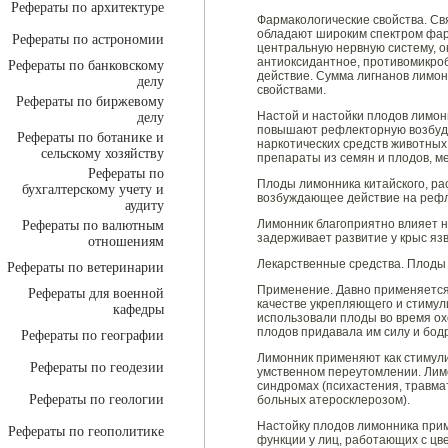
Рефераты по архитектуре
Фармакологические свойства. Cв
обладают широким спектром фар
Рефераты по астрономии
центральную нервную систему, 
антиоксидантное, противомикроб
Рефераты по банковскому
действие. Сумма лигнанов лимо
делу
свойствами.
Рефераты по биржевому
Настой и настойки плодов лимон
делу
повышают рефлекторную возбуди
Рефераты по ботанике и
наркотических средств животны
сельскому хозяйству
препараты из семян и плодов, м
Рефераты по
Плоды лимонника китайского, ра
бухгалтерскому учету и
возбуждающее действие на рефл
аудиту
Лимонник благоприятно влияет н
Рефераты по валютным
задерживает развитие у крыс яз
отношениям
Лекарственные средства. Плоды 
Рефераты по ветеринарии
Применение. Давно применяется
Рефераты для военной
качестве укрепляющего и стиму
кафедры
использовали плоды во время ох
плодов придавала им силу и бод
Рефераты по географии
Лимонник применяют как стимул
Рефераты по геодезии
умственном переутомлении. Лим
синдромах (психастения, травма
Рефераты по геологии
больных атеросклерозом).
Настойку плодов лимонника при
Рефераты по геополитике
функции у лиц, работающих с цв