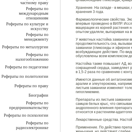
флавоноидные гликозиды, кумар
частному праву
Хранение. На складе - в мешках
Рефераты по
хранения 3 года.
международным
отношениям
Фармакологические свойства. Э
впервые проведено в ВИЛР. Иссл
Рефераты по культуре и
мацерации из корней растения н
искусству
опытом удаляли, выпаривая на в
Рефераты по
менеджменту
У животных настойка заманихи в
продолжительность сна, вызыва
Рефераты по металлургии
заманихи (гликозиды и эфирное 
возбуждающее действие. По-вид
Рефераты по
обусловлены всем комплексом д
налогообложению
Настойка также повышает АД, во
Рефераты по педагогике
сокращений сердца, замедляет р
в 1,5-2 раза по сравнению с ко
Рефераты по политологии
Имеются данные об антагонизме 
аралии и элеутерококка, наприм
Рефераты по праву
листьев заманихи изменяют толе
гипогликемию.
Биографии
Препараты из листьев заманихи
Рефераты по
самцов белых крыс, что связыва
предпринимательству
андрогенного влияния препараты
относится к растениям-адаптоге
Рефераты по психологии
Лекарственные средства. Настой
Рефераты по
Применение. По действию препа
радиоэлектронике
женьшеня, но действуют слабее