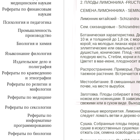
2. ПЛОДЫ ЛИМОННИКА -FRUCT
медицинским наукам
Рефераты по финансовым
СЕМЕНА ЛИМОНННИКА - SEMIN
наукам
Лимонник китайский - Schizandra ch
Психология и педагогика
Сем. схизандровые - Schizandre
Промышленность
Ботаническая характеристика. Д
производство
10 м. и толщиной до 1,8 см, с 
Биология и химия
корой; на молодых лианах кора г
эллиптические или овальные с к
душистые, конические. Плод - яг
Языкознание филология
плодную кисть. Стебли, корни и
Цветет в мае-июне, плодоносит в
Издательское дело и
полиграфия
Распространение. Приморье, При
Рефераты по краеведению
таежное растение. Встречается в
и этнографии
Местообитание. В смешанных лес
Рефераты по религии и
почве, на месте вырубок.
мифологии
Заготовка. Плоды собирают в пер
Рефераты по медицине
ножом или ножницами. В зависим
свежими или в сухом виде. Выхо
Рефераты по сексологии
Охранные мероприятия. Лимонни
Рефераты по
следует ломать ветви и дерево-о
информатике
Сушка. Собранные плоды перед 
программированию
сушке в искусственных сушилках
отжать сок, семена освободить о
Рефераты по биологии