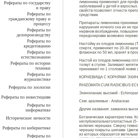
лимонника применяют для профи
Рефераты по государству
заболеваний у детей и взрослых
и праву
свойств позволяет отнести пре
Рефераты по
средствам.
гражданскому праву и
Препараты лимонника принимают
процессу
нарушения ночного сна их не пр
Рефераты по
нервном возбуждении, повышенн
делопроизводству
передозировки возможно перево
Рефераты по
Настойку из плодов лимонника (T
кредитованию
спирте, применяют по 20-30 капе
Рефераты по
флаконах по 50 мл, хранят в про
естествознанию
Настой из плодов лимонника гото
Рефераты по истории
толкут в ступке. Заливают кипятк
техники
принимают по 1 столовой ложке 
Рефераты по
КОРНЕВИЩА С КОРНЯМИ ЭХИН
журналистике
RHIZOMATA CUM RADICIBUS EC
Рефераты по зоологии
Эхинопанакс высокий - Echinopana
Рефераты по инвестициям
Сем. аралиевые - Araliaceae
Рефераты по
Другие названия: заманиха высо
информатике
Ботаническая характеристика. Ко
Исторические личности
неглубокопальчатолопастные (5-
колючих черешках. Сверху темно-
Рефераты по кибернетике
черешку покрыты шипами. Цветки
из которых образуется метельчат
Рефераты по