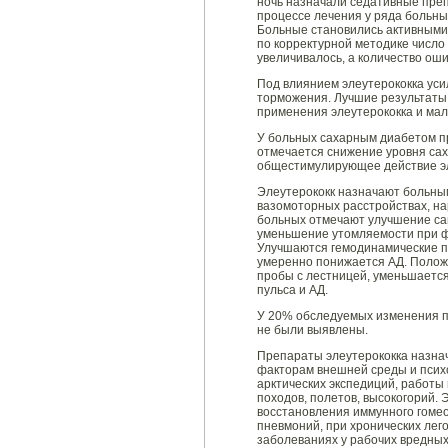
ночь назначали седативные преп
процессе лечения у ряда больны
Больные становились активными
по корректурной методике число
увеличивалось, а количество ош
Под влиянием элеутерококка уси
торможения. Лучшие результаты
применения элеутерококка и мал
У больных сахарным диабетом пр
отмечается снижение уровня сах
общестимулирующее действие эл
Элеутерококк назначают больны
вазомоторных расстройствах, на
больных отмечают улучшение са
уменьшение утомляемости при фи
Улучшаются гемодинамические по
умеренно понижается АД. Полож
пробы с лестницей, уменьшаетс
пульса и АД.
У 20% обследуемых изменения п
не были выявлены.
Препараты элеутерококка назна
факторам внешней среды и псих
арктических экспедиций, работы
походов, полетов, высокогорий. 
восстановления иммунного гоме
пневмоний, при хронических ле
заболеваниях у рабочих вредных