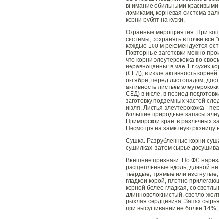
внимание обильными красивыми 
ломиками, корневая система зал
корни рубят на куски.
Охранные мероприятия. При коп
системы, сохранять в почве все 
каждые 100 м рекомендуется ост
Повторные заготовки можно прои
что корни элеутерококка по свое
неравноценны: в мае 1 г сухих 
(СЕД), в июле активность корней 
октябре, перед листопадом, дост
активность листьев элеутерококк
СЕД) в июле, в период подготовк
заготовку подземных частей след
июля. Листья элеутерококка - п
большие природные запасы элеут
Приморскои крае, в различных за
Несмотря на заметную разницу в
Сушка. Разрубленные корни суша
сушилках, затем сырье досушива
Внешние признаки. По ФС нарез
расщепленные вдоль, длиной не 
твердые, прямые или изогнутые,
гладкои корой, плотно прилегающ
корней более гладкая, со светл
длинноволокнистый, светло-желт
рыхлая сердцевина. Запах сырья
при высушивании не более 14%,