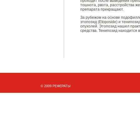
проходит после выведения преп
тошнота, рвота, расстройства ж
препарата прекращают.
За рубежом на основе подофилло
этопозид (Etoposide) и тенипози
опухолей. Этопозид нашел практ
средства. Тенипозид находится 
© 2009 РЕФЕРАТЫ