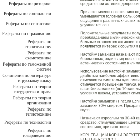
Рефераты по риторике
средство при астении, депрессив
При астенических состояниях по
Рефераты по социологии
уменьшаются головная боль, бол
ощущения в различных частях те
Рефераты по статистике
улучшается сон.
Положительные результаты полу
Рефераты по страхованию
преобладанием в клинической к
Рефераты по
больные становятся активнее, ох
появляется интерес к событиям 
строительству
Рефераты по
Настойку заманихи назначают пр
схемотехнике
беременных, родильниц после па
астенических состояниях в клим
Рефераты по таможенной
системе
Использование настойки замани
Сочинения по литературе
диабетом наиболее эффективно в 
отмечаются симптомы адинамии
и русскому языку
отмечается повышение тонуса, 
Рефераты по теории
настойки заманихи (по 10 капель
государства и права
условиям школы, устраняет сим
Рефераты по теории
Настойка заманихи (Tinctura Ech
организации
заманихи 70% спиртом. Прозрачн
Рефераты по
вкуса.
теплотехнике
Назначают взрослым по 30-40 кап
Рефераты по технологии
средство, стимулирующее центр
состояниях, при гипотонии.
Рефераты по
КОРНЕВИЩА И КОРНИ ЭЛЕУТЕРО
товароведению
ELEUTHEROCOCCI