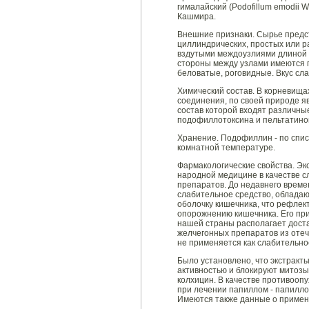
гималайский (Podofillum emodii W
Кашмира.
Внешние признаки. Сырье предст
циллиндрических, простых или р
вздутыми междоузлиями длиной о
стороны между узлами имеются п
беловатые, роговидные. Вкус сла
Химический состав. В корневища
соединения, по своей природе 
состав которой входят различны
подофиллотоксина и пельтатинов 
Хранение. Подофиллин - по списк
комнатной температуре.
Фармакологические свойства. Эк
народной медицине в качестве с
препаратов. До недавнего врем
слабительное средство, облад
оболочку кишечника, что рефлек
опорожнению кишечника. Его пр
нашей страны располагает дост
желчегонных препаратов из отеч
не применяется как слабительно
Было установлено, что экстракт
активностью и блокируют митоз
колхицин. В качестве противоо
при лечении папиллом - папилло
Имеются также данные о приме