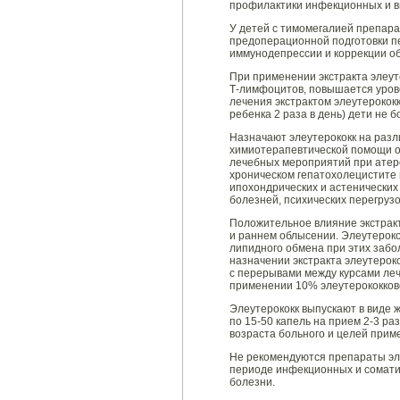
профилактики инфекционных и ви
У детей с тимомегалией препара
предоперационной подготовки п
иммунодепрессии и коррекции о
При применении экстракта элеут
Т-лимфоцитов, повышается урове
лечения экстрактом элеутерококк
ребенка 2 раза в день) дети не б
Назначают элеутерококк на разл
химиотерапевтической помощи о
лечебных мероприятий при атеро
хроническом гепатохолецистите 
ипохондрических и астенических
болезней, психических перегрузо
Положительное влияние экстракт
и раннем облысении. Элеутерок
липидного обмена при этих заб
назначении экстракта элеутерокок
с перерывами между курсами ле
применении 10% элеутерококково
Элеутерококк выпускают в виде ж
по 15-50 капель на прием 2-3 раз
возраста больного и целей прим
Не рекомендуются препараты эле
периоде инфекционных и сомати
болезни.