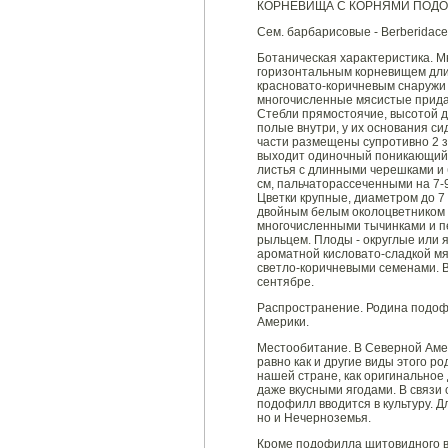
КОРНЕВИЩА С КОРНЯМИ ПОДОФ
Сем. барбарисовые - Berberidac
Ботаническая характеристика. М
горизонтальным корневищем длин
красновато-коричневым снаружи 
многочисленные мясистые придат
Стебли прямостоячие, высотой до
полые внутри, у их основания си
части размещены супротивно 2 з
выходит одиночный поникающий ц
листья с длинными черешками и
см, пальчаторассеченными на 7-
Цветки крупные, диаметром до 7
двойным белым околоцветником (
многочисленными тычинками и п
рыльцем. Плоды - округлые или 
ароматной кисловато-сладкой м
светло-коричневыми семенами. В 
сентябре.
Распространение. Родина подоф
Америки.
Местообитание. В Северной Амер
равно как и другие виды этого ро
нашей стране, как оригинальное
даже вкусными ягодами. В связи
подофилл вводится в культуру. Д
но и Нечерноземья.
Кроме подофилла щитовидного 