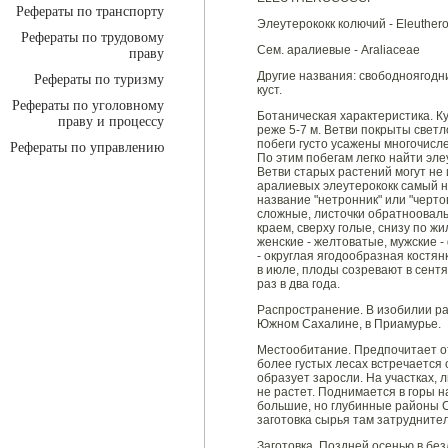
Рефераты по транспорту
Элеутерококк колючий - Eleuthero
Рефераты по трудовому
Сем. аралиевые - Araliaceae
праву
Другие названия: свободноягодни
Рефераты по туризму
куст.
Рефераты по уголовному
Ботаническая характеристика. К
праву и процессу
реже 5-7 м. Ветви покрыты свет
побеги густо усажены многочисл
Рефераты по управлению
По этим побегам легко найти эле
Ветви старых растений могут не
аралиевых элеутерококк самый н
название "нетронник" или "черто
сложные, листочки обратнооваль
краем, сверху голые, снизу по 
женские - желтоватые, мужские 
- округлая ягодообразная костянк
в июле, плоды созревают в сен
раз в два года.
Распространение. В изобилии ра
Южном Сахалине, в Приамурье.
Местообитание. Предпочитает о
более густых лесах встречается 
образует заросли. На участках,
не растет. Поднимается в горы н
большие, но глубинные районы 
заготовка сырья там затрудните
Заготовка. Поздней осенью в бе