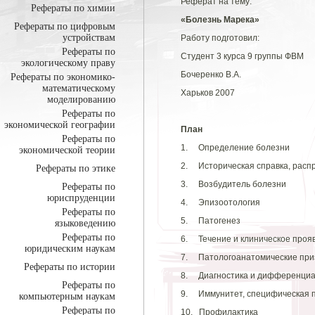
Реферат на тему:
Рефераты по химии
«Болезнь Марека»
Рефераты по цифровым
устройствам
Работу подготовил:
Рефераты по
Студент 3 курса 9 группы ФВМ
экологическому праву
Бочеренко В.А.
Рефераты по экономико-
математическому
Харьков 2007
моделированию
Рефераты по
экономической географии
План
Рефераты по
1. Определение болезни
экономической теории
2. Историческая справка, распр
Рефераты по этике
3. Возбудитель болезни
Рефераты по
юриспруденции
4. Эпизоотология
Рефераты по
5. Патогенез
языковедению
Рефераты по
6. Течение и клиническое проя
юридическим наукам
7. Патологоанатомические при
Рефераты по истории
8. Диагностика и дифференциа
Рефераты по
9. Иммунитет, специфическая 
компьютерным наукам
Рефераты по
10. Профилактика