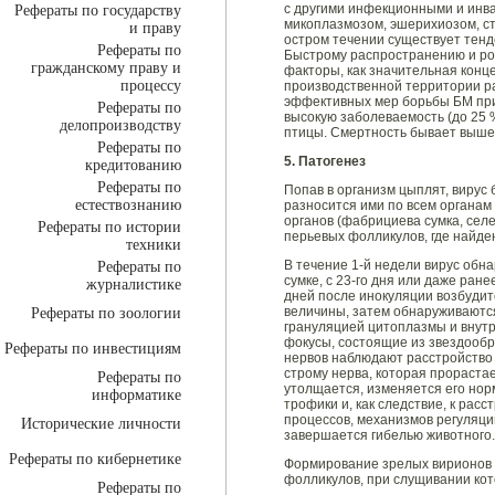
с другими инфекционными и инв
Рефераты по государству
микоплазмозом, эшерихиозом, ст
и праву
остром течении существует тенд
Рефераты по
Быстрому распространению и ро
гражданскому праву и
факторы, как значительная конц
процессу
производственной территории ра
эффективных мер борьбы БМ при
Рефераты по
высокую заболеваемость (до 25 %
делопроизводству
птицы. Смертность бывает выше 
Рефераты по
5. Патогенез
кредитованию
Рефераты по
Попав в организм цыплят, вирус
естествознанию
разносится ими по всем органам
органов (фабрициева сумка, селе
Рефераты по истории
перьевых фолликулов, где найде
техники
В течение 1-й недели вирус обн
Рефераты по
сумке, с 23-го дня или даже ран
журналистике
дней после инокуляции возбудит
величины, затем обнаруживаются
Рефераты по зоологии
грануляцией цитоплазмы и внут
фокусы, состоящие из звездообр
Рефераты по инвестициям
нервов наблюдают расстройств
строму нерва, которая прорастае
Рефераты по
утолщается, изменяется его нор
информатике
трофики и, как следствие, к рас
процессов, механизмов регуляци
Исторические личности
завершается гибелью животного.
Рефераты по кибернетике
Формирование зрелых вирионов 
фолликулов, при слущивании кот
Рефераты по