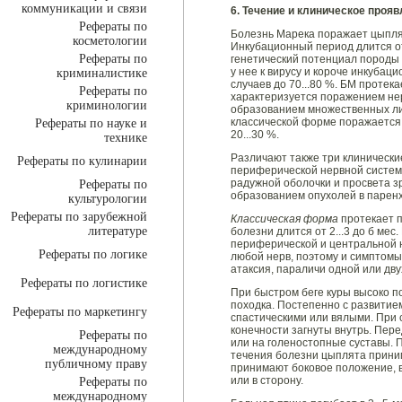
коммуникации и связи
6. Течение и клиническое проя
Рефераты по
Болезнь Марека поражает цыплят 
косметологии
Инкубационный период длится от
Рефераты по
генетический потенциал породы
у нее к вирусу и короче инкуба
криминалистике
случаев до 70...80 %. БМ протек
Рефераты по
характеризуется поражением не
криминологии
образованием множественных ли
классической форме поражается 
Рефераты по науке и
20...30 %.
технике
Различают также три клинически
Рефераты по кулинарии
периферической нервной систем
радужной оболочки и просвета з
Рефераты по
образованием опухолей в парен
культурологии
Рефераты по зарубежной
Классическая форма
протекает 
литературе
болезни длится от 2...3 до б ме
периферической и центральной 
Рефераты по логике
любой нерв, поэтому и симптомы
атаксия, параличи одной или дву
Рефераты по логистике
При быстром беге куры высоко п
походка. Постепенно с развитие
Рефераты по маркетингу
спастическими или вялыми. При
конечности загнуты внутрь. Пер
Рефераты по
или на голеностопные суставы. 
международному
течения болезни цыплята приним
публичному праву
принимают боковое положение, в
или в сторону.
Рефераты по
международному