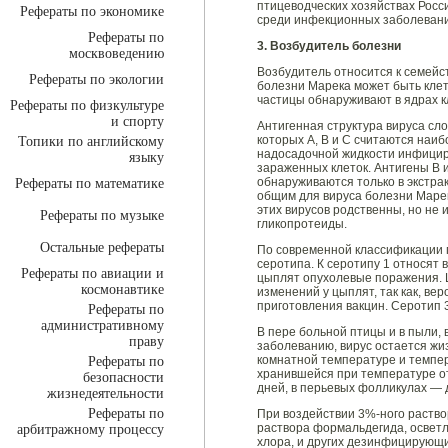
птицеводческих хозяйствах Росс
Рефераты по экономике
среди инфекционных заболевани
Рефераты по
3. Возбудитель болезни
москвоведению
Возбудитель относится к семейств
Рефераты по экологии
болезни Марека может быть клет
частицы обнаруживают в ядрах к
Рефераты по физкультуре
и спорту
Антигенная структура вируса сло
которых А, В и С считаются наиб
Топики по английскому
надосадочной жидкости инфициров
языку
зараженных клеток. Антигены В 
обнаруживаются только в экстра
Рефераты по математике
общим для вируса болезни Марека
этих вирусов родственны, но не
Рефераты по музыке
гликопротеиды.
Остальные рефераты
По современной классификации 
серотипа. К серотипу 1 относят 
Рефераты по авиации и
цыплят опухолевые поражения. 
космонавтике
изменений у цыплят, так как, ве
приготовления вакцин. Серотип 
Рефераты по
административному
В пере больной птицы и в пыли, 
праву
заболеванию, вирус остается жи
комнатной температуре и темпер
Рефераты по
хранившейся при температуре от
безопасности
дней, в перьевых фолликулах — 
жизнедеятельности
Рефераты по
При воздействии 3%-ного раство
раствора формальдегида, осветл
арбитражному процессу
хлора, и других дезинфицирующи