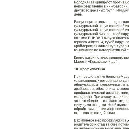
молодняк вакцинируют против бо
непосредственно в инкубатории.
других возрастных групп. Иммуни
день.
Вакцинацию птицы проводят одно
культуральной вирус-вакциной из
культуральной вирус-вакциной из
культуральной бивалентной виру
штамма ВНИВИП вируса болезни
герпеса индеек; 4) сухой вирус
бройлеров; 5) жидкой культураль
вакцинации по альтернативной с
Кроме вакцин отечественного п
Марек», «Керамвак» и др.).
10. Профилактика
При профилактике болезни Маре
установленных ветеринарно-сан
оборудовать и поддерживать в 
дезбарьеры, обеспечивать свое
профилактической дезинфекции,
молодняка. При эксплуатации п
«все свободно — все занято», ве
живущими птицами. Необходимо 
обработкам против инфекционны
стрессовые воздействия.
В комплексе мер профилактики 
родительских стад за счет потом
по инфекционным болезням, преж