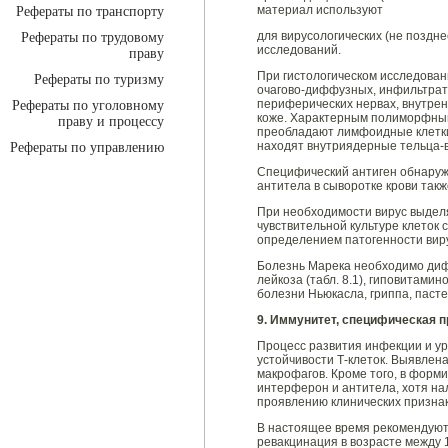
материал используют
Рефераты по транспорту
для вирусологических (не поздне
Рефераты по трудовому
исследований.
праву
При гистологическом исследова
Рефераты по туризму
очагово-диффузных, инфильтрат
периферических нервах, внутрен
Рефераты по уголовному
коже. Характерным полиморфным
праву и процессу
преобладают лимфоидные клетки.
находят внутриядерные тельца-в
Рефераты по управлению
Специфический антиген обнаруж
антитела в сыворотке крови так
При необходимости вирус выдел
чувствительной культуре клеток
определением патогенности виру
Болезнь Марека необходимо диф
лейкоза (табл. 8.1), гиповитами
болезни Ньюкасла, гриппа, паст
9. Иммунитет, специфическая 
Процесс развития инфекции и у
устойчивости Т-клеток. Выявлен
макрофагов. Кроме того, в фор
интерферон и антитела, хотя на
проявлению клинических признак
В настоящее время рекомендуютс
ревакцинация в возрасте между