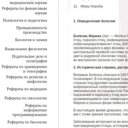
медицинским наукам
11. Меры борьбы
Рефераты по финансовым
наукам
Психология и педагогика
1. Определение болезни
Промышленность
производство
Болезнь Марека
(лат. — Morbus
Биология и химия
птиц, паралич птиц, инфекционн
нейроэнцефаломиелит птиц, БМ) 
проявляющаяся в двух формах: 
Языкознание филология
центральной нервной системы (
цвета радужной оболочки глаза)
Издательское дело и
во внутренних органах (острая ф
полиграфия
Рефераты по краеведению
2. Историческая справка, распр
и этнографии
Впервые болезнь описана в 1907
Рефераты по религии и
полиневрит. В последующие год
мифологии
странах под другими названиями
инфекционный нейрогрануломатоз
Рефераты по медицине
американские исследователи Пап
параличей и парезов у птиц воз
Рефераты по сексологии
развивающимися при лимфоидном
Марека и разных форм лейкоза 
Рефераты по
информатике
В настоящее время доказано, ч
как с точки зрения патологии, та
программированию
Заболевание встречается во всех
Рефераты по биологии
ную вакцинацию птицы, в птицев