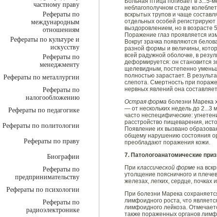
Больная птица погибает в 3...5-
частному праву
неблагополучном стаде колеблетс
Рефераты по
вскрытых трупов и чаще составля
отдельных особей регистрируют
международным
выздоровлением, но в возрасте 5
отношениям
Поражение глаз проявляется из
Рефераты по культуре и
Вокруг зрачка появляются белов
искусству
разной формы и величины, кото
всей радужной оболочке, в резул
Рефераты по
деформируется: он становится з
менеджменту
щелевидным, постепенно уменьша
полностью зарастает. В результ
Рефераты по металлургии
слепота. Смертность при пораже
нервных явлений она составляет 
Рефераты по
налогообложению
Острая форма
болезни Марека 
— от нескольких недель до 2...3
Рефераты по педагогике
часто неспецифические: угнетен
расстройство пищеварения, истощ
Рефераты по политологии
Появление их вызвано образован
общему нарушению состояния ор
Рефераты по праву
преобладают поражения кожи.
7. Патологоанатомические приз
Биографии
При
классической форме
на вск
Рефераты по
утолщение поясничного и плечев
предпринимательству
железах, легких, сердце, почках
Рефераты по психологии
При болезни Марека сохраняетс
лимфоидного роста, что являет
Рефераты по
лимфоидного лейкоза. Отмечаетс
радиоэлектронике
также пораженных органов лимф