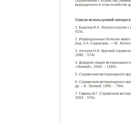
Ограничения с хозяйства снимаю
выращенного в этом хозяйстве до
Список используемой литерат
1. Бакулов И.А. Эпизоотология с
415с.
2. Инфекционные болезни животны
ред. А.А. Сидорчука. — М.: Колос
3. Алтухов Н.Н. Краткий справоч
1990. - 574с
4. Довідник лікаря ветеринарної м
«Урожай», 2004. – 1280с.
5. Справочник ветеринарного врач
6. Справочник ветеринарного врач
др. – К.: Урожай, 1990. – 784с.
7. Гавриш В.Г. Справочник ветери
2003. - 576с.