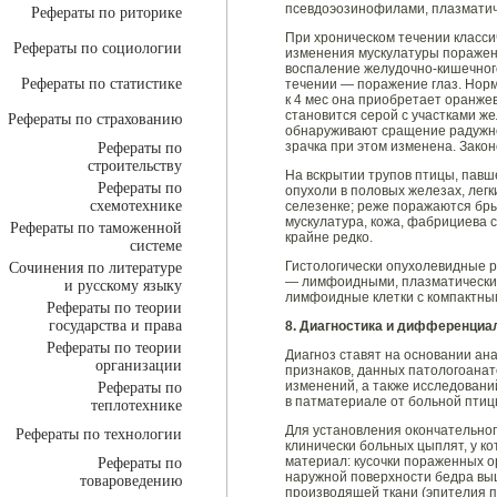
псевдоэозинофилами, плазматич
Рефераты по риторике
При хроническом течении класс
Рефераты по социологии
изменения мускулатуры поражен
воспаление желудочно-кишечного
Рефераты по статистике
течении — поражение глаз. Норм
к 4 мес она приобретает оранже
становится серой с участками же
Рефераты по страхованию
обнаруживают сращение радужно
зрачка при этом изменена. Зако
Рефераты по
строительству
На вскрытии трупов птицы, пав
Рефераты по
опухоли в половых железах, легк
схемотехнике
селезенке; реже поражаются бры
мускулатура, кожа, фабрициева 
Рефераты по таможенной
крайне редко.
системе
Гистологически опухолевидные 
Сочинения по литературе
— лимфоидными, плазматическим
и русскому языку
лимфоидные клетки с компактным
Рефераты по теории
государства и права
8. Диагностика и дифференциа
Рефераты по теории
Диагноз ставят на основании ан
организации
признаков, данных патологоанат
изменений, а также исследовани
Рефераты по
в патматериале от больной птиц
теплотехнике
Для установления окончательног
Рефераты по технологии
клинически больных цыплят, у ко
материал: кусочки пораженных ор
Рефераты по
наружной поверхности бедра выщ
товароведению
производящей ткани (эпителия п