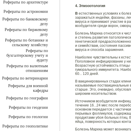
Рефераты по архитектуре
4. Эпизоотология
Рефераты по астрономии
В
естественных условиях к боле
заражаться индейки, фазаны, ле
Рефераты по банковскому
вируса и принимают участие в р
делу
возбудителя среди ворон, скворц
Рефераты по биржевому
Болезнь Марека относится к чис
делу
и степень развития патологическ
Рефераты по ботанике и
генетической предрасположенно
сельскому хозяйству
и семействам, состояния пассив
вируса и способа заражения.
Рефераты по
бухгалтерскому учету и
Наиболее чувствительны к естест
аудиту
Поголовное инфицирование у них
Возрастную устойчивость птицы
Рефераты по валютным
гуморального иммунитета. Наибо
отношениям
60... 120 дней.
Рефераты по ветеринарии
В вакцинированных стадах клини
называемые поствакцинальные вс
Рефераты для военной
старше. Это, очевидно, обуслов
кафедры
широким носительством.
Рефераты по географии
Источником возбудителя инфекци
течение 16...24 мес после переб
Рефераты по геодезии
основном передается с частичка
перьевых фолликулов, содержащи
Рефераты по геологии
продуктами убоя больных птиц. 
яйца, поверхность которых конт
Рефераты по геополитике
Болезнь Марека может возникать