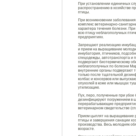
При установлении единичных слу
распространению в хозяйстве пр
птицы.
При возникновении заболевания 
комплекс ветеринарно-санитарн
характера течения болезни. При
всю птицу неблагополучных пти
предприятиях.
Запрещают реализацию инкубаци
и прием на выращивание молодн
инкубатория, птичников, подсоб
спецодежды, автотранспорта и 
подвергают биотермическому обе
неблагополучных по болезни Ма
внутренние органы подвергают т
только после тщательной дезинф
колбас и консервов или выпуска
опухолей в коже или мышцах туш
утилизацию.
Пух, перо, полученные при убое
дезинфицируют погружением в щ
перерабатывающие предприятия в
ветеринарном свидетельстве (сп
Прием цыплят на выращивание р
птицы и завершения санации хоз
производства. Весь молодняк об
возрасте.