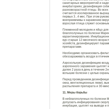
санитарных мероприятий и наде
инкубаториях; дезинфекция соб
разновозрастной птицы. Во всех
считается изолированное выращи
первых 3...4 мес. При этом руко
воеприимчивы к заражению вирус
взрослая птица служит основным
Племенной молодняк и яйцо для 
благополучных по болезни Марек
карантинированию. Инкубационно
кур старше 12-месячного возрас
хозяйств, дезинфицируют парам
препаратами.
Необходимо организовать фильтр
обеззараживать воздух в птични
Аэрозольную дезинфекцию возду
аэрогенного заражения цыплят н
далее 2 раза в день в течение 2
вспышке болезни с целью охраны
Перед проведением дезинфекции
окна, вентиляционные люки), в
распыления препарата и 30-мин
11. Меры борьбы
В неблагополучных по болезни М
допускать инфицирования скорлу
инкубации, цыплят на выводе и 