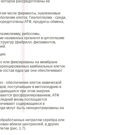
в которой рассредоточены ее
в том числе ферменты, нуклеиновые
болизме клеток. Гиалоплазма - среда,
осредоточены АТФ, продукты обмена,
плазмолемму, рибосомы,
оме названных органелл в цитоплазме
структур (фибрилл, филаментов,
ней.
ции.
дно или фиксированы на мембране
еренцированных камбиальных клеток.
в состав ядра где они обеспечивают
лл - обеспечение клеток химической
одов, поступающие в митохондрию в
ждающаяся при этом энергия
зывается фосфорилированием, АТФ
следний вновь поглощается
печивают содержащиеся в
гда могут быть сконцентрированы на
 обработанных нитратом серебра или
ован вблизи центриолей, в других
тки (рис. 1.7).