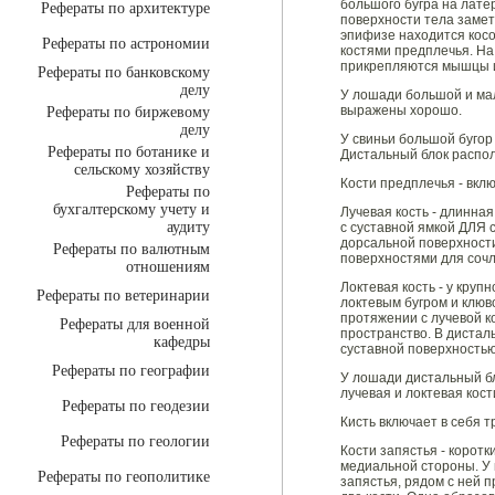
большого бугра на лате
Рефераты по архитектуре
поверхности тела замет
эпифизe находится косо
Рефераты по астрономии
костями предплечья. На
прикрепляются мышцы и
Рефераты по банковскому
делу
У лошади большой и мал
выражены хорошо.
Рефераты по биржевому
делу
У свиньи большой бугор
Рефераты по ботанике и
Дистальный блок распо
сельскому хозяйству
Кости предплечья - вклю
Рефераты по
бухгалтерскому учету и
Лучевая кость - длинна
аудиту
с суставной ямкой ДЛЯ 
дорсальной поверхности
Рефераты по валютным
поверхностями для сочл
отношениям
Локтевая кость - у кру
Рефераты по ветеринарии
локтевым бугром и клюв
протяжении с лучевой к
Рефераты для военной
пространство. В дистал
кафедры
суставной поверхностью
Рефераты по географии
У лошади дистальный бл
лучевая и локтевая кос
Рефераты по геодезии
Кисть включает в себя т
Рефераты по геологии
Кости запястья - коротк
медиальной стороны. У к
Рефераты по геополитике
запястья, рядом с ней п