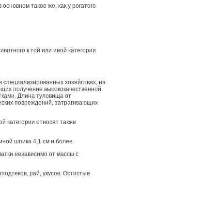
в основном такое же, как у рогатого
вотного к той или иной категории
в специализированных хозяйствах, на
вающих получение высококачественной
тками. Длина туловища от
ческих повреждений, затрагивающих
ой категории относят также
ной шпика 4,1 см и более.
матки независимо от массы с
подтеков, рай, укусов. Остистые