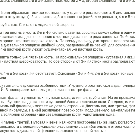
алась слиянием 2-й и 3-й запястных костей 2 + 3, вторая слиянием 4-й и 5-й з
ряд образован теми же костями, что у крупного рогатого скота. В дистальном р
сто отсутствует); 2-я запястная, 3-я запястная (наиболее развита); 4-я и 5-я
 трубчатые. Считают с медиальной стороны.
та три пястные кости: 3-я и 4-я сильно развиты, срослись между собой в одну
уставная ямка для сочленения с костями дистального ряда запястья. По бо
стороне - пястная шероховатость. По всему диафизу, у которого в поперечник
На дистальном эпифизе двойной блок, разделенный вырезкой, для сочленени
 4-й пястной кости лежит рудиментарная 5-я пястная кость.
ита только 3-я пястная кость. На проксимальном эпифизе - суставная ямка, п
 - пястная шероховатость. По обе стороны от 3-й пястной кости располагаютс
я, 4-я и 5-я кости; l-я отсутствует. Основные - 3-я и 4-я; 2-я и 5-я кости тонь
мли.
ризуются следующими особенностями. У крупного рогатого скота два полнораз
5-Й. В полноразвитых пальцах различают по три фаланги.
вая, фаланга у копытных - путовая кость, длинная, трубчатая. На ее прокс
ные бугорки, на дистальном суставной блок и связочные ямки. Средняя, или в
имальной фаланги, имеет те же детали строения. Дистальная, или третья, фал
ранной пирамиды. На ней различают поверхности: подошвенную, межпальцевую
с волярной стороны - две сезамовидные кости, удистальной одна.
палец - третий. Путовая и венечная кости построены так же, как у рогатого 
оверхности спередипроксимально-суставную с разгибательным отростком, по б
дную кость дистальной фаланги называют челночной костью.