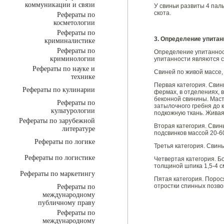
коммуникации и связи
У свиньи развиты 4 пальц
скота.
Рефераты по
косметологии
Рефераты по
3. Определение упитан
криминалистике
Рефераты по
Определение упитанност
криминологии
упитанности являются с
Рефераты по науке и
Свиней по живой массе,
технике
Первая категория. Свин
Рефераты по кулинарии
фермах, в отделениях, 
беконной свинины. Маст
Рефераты по
затылочного гребня до 
культурологии
подкожную ткань. Живая 
Рефераты по зарубежной
Вторая категория. Свинь
литературе
подсвинков массой 20-60
Рефераты по логике
Третья категория. Свин
Рефераты по логистике
Четвертая категория. Б
толщиной шпика 1,5-4 с
Рефераты по маркетингу
Пятая категория. Порося
отростки спинных позвон
Рефераты по
международному
публичному праву
Рефераты по
международному