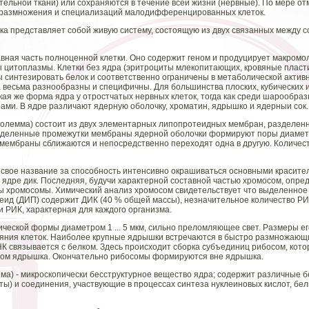
тельной ткани) или сохраняются в течение всей жизни (нервные). По мере о
т размножения и специализаций малодифференцированных клеток.
тка представляет собой живую систему, состоящую из двух связанных между со
вная часть полноценной клетки. Оно содержит геном и продуцирует макром
 цитоплазмы. Клетки без ядра (эритроциты млекопитающих, кровяные пласт
ы синтезировать белок и соответственно ограничены в метаболической актив
а весьма разнообразны и специфичны. Для большинства плоских, кубических и
ая же форма ядра у отростчатых нервных клеток, тогда как среди шарообразн
ми. В ядре различают ядерную оболочку, хроматин, ядрышко и ядерныи сок.
иолемма) состоит из двух элементарных липопротеидных мембран, разделен
пределенные промежутки мембраны ядерной оболочки формируют поры диаметро
мембраны сближаются и непосредственно переходят одна в другую. Количес
свое название за способность интенсивно окрашиваться основными красите
 ядре дик. Последняя, будучи характерной составной частью хромосом, опре
 хромосомы. Химический анализ хромосом свидетельствует что выделенное 
ид (ДИП) содержит ДИК (40 % общей массы), незначительное количество РИК
и РИК, характерная для каждого организма.
ической формы диаметром 1 ... 5 мкм, сильно преломляющее свет. Размеры ег
яния клеток. Наиболее крупные ядрышки встречаются в быстро размножающи
К связывается с белком. Здесь происходит сборка субъединиц рибосом, кото
ом ядрышка. Окончательно рибосомы формируются вне ядрышка.
ма) - микроскопически бесструктурное вещество ядра; содержит различные б
ы) и соединения, участвующие в процессах синтеза нуклеиновых кислот, белк