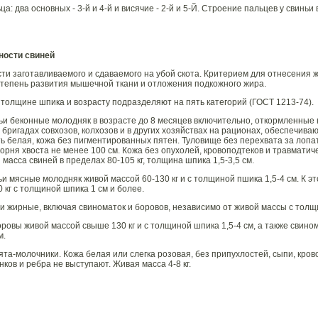
а: два основных - 3-й и 4-й и висячие - 2-й и 5-Й. Строение пальцев у свиньи 
ности свиней
и заготавливаемого и сдаваемого на убой скота. Критерием для отнесения жи
тепень развития мышечной ткани и отложения подкожного жира.
 толщине шпика и возрасту подразделяют на пять категорий (ГОСТ 1213-74).
ьи беконные молодняк в возрасте до 8 месяцев включительно, откормленные 
в бригадах совхозов, колхозов и в других хозяйствах на рационах, обеспечи
ь белая, кожа без пигментированных пятен. Туловище без перехвата за лопа
корня хвоста не менее 100 см. Кожа без опухолей, кровоподтеков и травмати
масса свиней в пределах 80-105 кг, толщина шпика 1,5-3,5 см.
и мясные молодняк живой массой 60-130 кг и с толщиной пшика 1,5-4 см. К эт
 кг с толщиной шпика 1 см и более.
ьи жирные, включая свиноматок и боровов, независимо от живой массы с толщи
оровы живой массой свыше 130 кг и с толщиной шпика 1,5-4 см, а также свино
м.
та-молочники. Кожа белая или слегка розовая, без припухлостей, сыпи, крово
ков и ребра не выступают. Живая масса 4-8 кг.