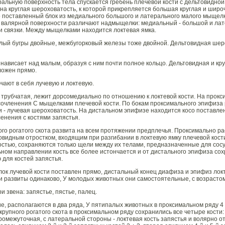
ральную поверхность тела спускается гребень плечевой кости с дельтовидн
на круглая шероховатость, к которой прикрепляется большая круглая и ши
 поставленный блок из медиального большого и латерального малого мыщелк
 валярной поверхности различают надмыщелки: медиальный - большой и лат
 связки. Между мыщелками находится локтевая ямка.
ый бугры двойные, межбугорковый железы тоже двойной. Дельтовидная шеро
 нависает над малым, образуя с ним почти полное кольцо. Дельтовидная и к
ложен прямо.
чают в себя лучевую и локтевую.
я трубчатая, лежит дорсомедиально по отношению к локтевой кости. На прок
сочленения С мыщелками плечевой кости. По бокам проксимального эпифизa 
 - лучевая шероховатость. На дистальном эпифизе находится косо поставле
енения с костями запястья.
пного рогатого скота развита на всем протяжении предплечья. Проксимально р
овидным отростком, входящим при разгибании в локтевую ямку плечевой кости
остью, сохраняются только щели между их телами, предназначенные для сосу
ьном направлении кость все более истончается и от дистального эпифиза со
 для костей запястья.
ок лучевой кости поставлен прямо, дистальный конец диафиза и эпифиз локт
ти развиты одинаково, У молодых животных они самостоятельные, с возрасто
ри звена: запястье, пястье, палец.
ие, располагаются в два ряда, У пятипалых животных в проксимальном ряду 4 к
рупного рогатого скота в проксимальном ряду сохранились все четыре кости:
ромежуточная, с латеральной стороны - локтевая кость запястья и волярно от