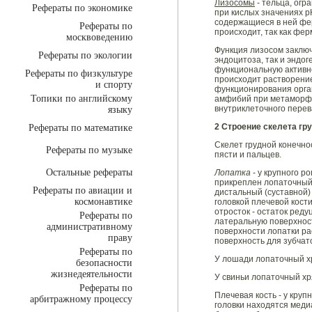
Лизосомы
- тельца, ог
Рефераты по экономике
при кислых значениях р
содержащиеся в ней фер
Рефераты по
происходит, так как фе
москвоведению
Функция лизосом заключ
Рефераты по экологии
эндоцитоза, так и эндо
функциональную активно
Рефераты по физкультуре
происходит растворение
и спорту
функционирования орга
Топики по английскому
амфибий при метаморфоз
внутриклеточного перев
языку
2 Строение скелета гр
Рефераты по математике
Скелет гpyднoй конечно
Рефераты по музыке
пясти и пальцев.
Остальные рефераты
Лопатка
- у крупного р
прикреплен лопаточный 
Рефераты по авиации и
дистальный (суставной)
космонавтике
головкой плечевой кост
отросток - остаток ред
Рефераты по
латеральную поверхност
административному
поверхности лопатки р
праву
поверхность для зубча
Рефераты по
У лошади лопаточный хря
безопасности
жизнедеятельности
У свиньи лопаточный хря
Рефераты по
Плечевая кость - у круп
арбитражному процессу
головки находятся меди