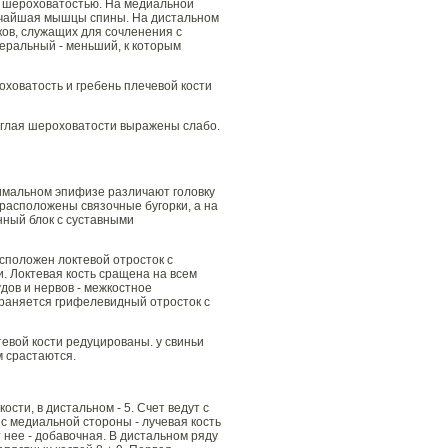
ой шероховатостью. На медиальной
рочайшая мышцы спины. На дистальном
ов, служащих для сочленения с
еральный - меньший, к которым
ховатость и гребень плечевой кости
руглая шероховатости выражены слабо.
симальном эпифизe различают головку
расположены связочные бугорки, а на
нный блок с суставными
асположен локтевой отросток с
. Локтевая кость сращена на всем
дов и нервов - межкостное
храняется грифелевидный отросток с
евой кости редуцированы. у свиньи
м срастаются.
ости, в дистальном - 5. Счет ведут с
 с медиальной стороны - лучевая кость
 нее - добавочная. В дистальном ряду