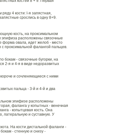
апястных костей 8 + 9. Первая
яду 4 кости: l-я запяст ная,
 запястные срослись в одну 8+9.
 мощную кость, на проксимальном
кам эпифиза расположены связочные
е форма овала, идет желоб - место
я с проксимальной фалангой пальцев.
о бокам - связочные бугорки, на
я 2-я и 4-я в виде недоразвитых
ше, короче и сочленяющиеся с ними
витых пальца - 3-й и 4-й и два
имальном эпифизе расположены
торая, фаланга у копытных - венечная
анга - копытцевая кость. Она
, латеральную и суставную. У
скота. На кости дистальной фаланги -
окам - стенную и снизу -