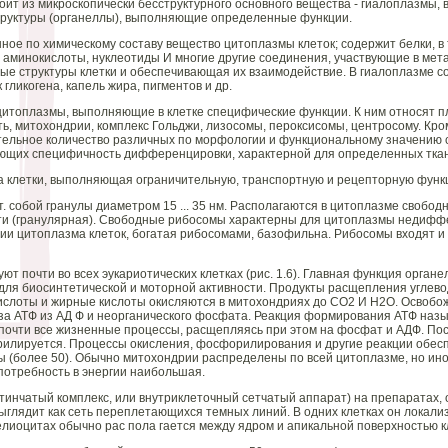
оит из микроскопически бесструктурного основного вещества - гиалоплазмы, 
руктуры (органеллы), выполняющие определенные функции.
нное по химическому составу вещество цитоплазмы клеток; содержит белки, 
 аминокислоты, нуклео тиды И многие другие соединения, участвующие в мета
е структуры клетки и обеспечивающая их взаимодействие. В гиалоплазме с
 гликогена, капель жира, пигментов и др.
цитоплазмы, выполняющие в клетке специфические функции. К ним относят 
ь, митохондрии, комплекс Гольджи, лизосомы, пероксисомы, центросому. Кр
тельное количество различных по морфологии и функциональному значению 
ающих специфичность дифференцировки, характерной для определенных тка
а клетки, выполняющая ограничительную, транспортную и рецепторную функ
. собой гранулы диаметром 15 ... 35 нм. Располагаются в цитоплазме свобо
ти (гранулярная). Свободные рибосомы характерны для цитоплазмы недифф
ии цитоплазма клеток, богатая рибосомами, базофильна. Рибосомы входят и 
ют почти во всех эукариотических клетках (рис. 1.6). Главная функция органе
для биосинтетической и моторной активности. Продукты расщепления углев
кислоты и жирные кислоты окисляются в митохондриях до СО2 И Н2О. Освобо
еза АТФ из АД Ф и неорганического фосфата. Реакция формирования АТФ на
почти все жизненные процессы, расщепляясь при этом на фосфат и АДФ. По
илируется. Процессы окисления, фосфорилирования и другие реакции обес
(более 50). Обычно митохондрии распределены по всей цитоплазме, но ино
е потребность в энергии наибольшая.
тинчатый комплекс, или внутриклеточный сетчатый аппарат) на препаратах,
ыглядит как сеть переплетающихся темных линий. В одних клетках он локализ
елиоцитах обычно рас пола гается между ядром и апикальной поверхностью кле