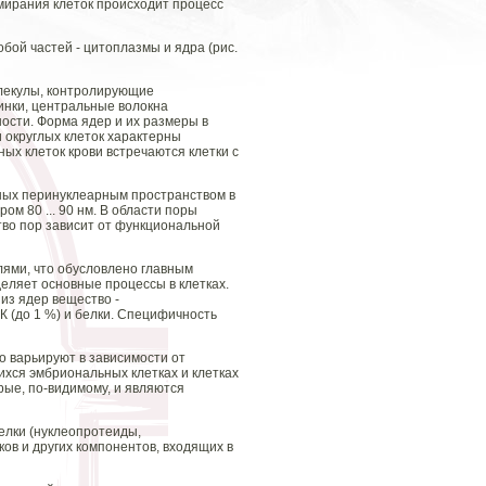
тмирания клеток происходит процесс
бой частей - цитоплазмы и ядра (рис.
олекулы, контролирующие
инки, центральные волокна
ности. Форма ядер и их размеры в
 округлых клеток характерны
ых клеток крови встречаются клетки с
ных перинуклеарным пространством в
м 80 ... 90 нм. В области поры
тво пор зависит от функциональной
лями, что обусловлено главным
деляет основные процессы в клетках.
из ядер вещество -
 (до 1 %) и белки. Специфичность
о варьируют в зависимости от
хся эмбриональных клетках и клетках
рые, по-видимому, и являются
елки (нуклеопротеиды,
ов и других компонентов, входящих в