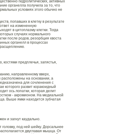
ественно гидролитических, активных
ние органелла получила за то, что
ормальных условиях этого обычно не
ств, попавших в клетку в результате
 ответ на измененную
одят в цитоплазму клетки. Тогда
екоторых случаях нормального
тки после родов, резорбция хвоста
анных органелл в процессах
у расщеплению.
, костями предплечья, запястья,
ованию, направленному вверх,
ы расположены на основании, а
редназначена для сочленения с
рае которого развит коракоидный
одит ось лопатки, которая делит
остком - акромионом. На медиальной
ща. Выше ямки находится зубчатая
жен и загнут каудально.
 головку, под ней шейку. Дорсальнее
располагается двуглавая мышца. От