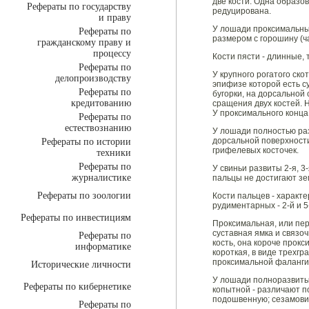
две кости. Одна образов
Рефераты по государству
редуцирована.
и праву
У лошади проксимальный 
Рефераты по
размером с горошину (ча
гражданскому праву и
процессу
Кости пясти - длинные,
Рефераты по
У крупного рогатого ско
делопроизводству
эпифизе которой есть с
Рефераты по
бугорки, на дорсальной 
кредитованию
сращения двух костей. 
У проксимального конца
Рефераты по
естествознанию
У лошади полностью разв
дорсальной поверхности
Рефераты по истории
грифелевых косточек.
техники
Рефераты по
У свиньи развиты 2-я, 3-
журналистике
пальцы не достигают зе
Рефераты по зоологии
Кости пальцев - характе
рудиментарных - 2-й и 
Рефераты по инвестициям
Проксимальная, или пер
суставная ямка и связоч
Рефераты по
кость, она короче прокс
информатике
короткая, в виде трехг
проксимальной фаланги 
Исторические личности
У лошади полноразвитый 
Рефераты по кибернетике
копытной - различают п
подошвенную; сезамови
Рефераты по