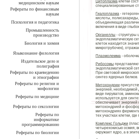
Цитоплазма
клетки сост
медицинским наукам
специализированные ст
Рефераты по финансовым
Гиалоплазма
- гетероге
наукам
кислоты, полисахариды,
Психология и педагогика
объединяющая различны
включения в виде глыбок
Промышленность
Органеллы
- структуры 
производство
эндоплазматическую сет
Биология и химия
клеток находится значи
микротрубочек), отраж
Языкознание филология
Плазмолемма
- оболочк
Издательское дело и
Рибосомы
представляют
полиграфия
эндоплазматической се
Рефераты по краеведению
При световой микроскоп
синтез ядерных белков.
и этнографии
Рефераты по религии и
Митохондрии
присутству
мифологии
энергией, необходимой 
виде пируватов, амино
Рефераты по медицине
используется для синт
обеспечивает энергией 
Рефераты по сексологии
митохондрией и фосфор
митохондриях ферменты 
Рефераты по
тех участках клетки, гд
информатике
Комплекс Гольджи
(плас
программированию
четырехокисью осмия, в
окружает ядро, а в эпит
Рефераты по биологии