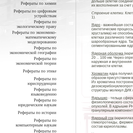
дольше (клетки соедини
Рефераты по химии
их восполнения за сче
Рефераты по цифровым
Строение клетки
. Кле
устройствам
1).
Рефераты по
Ядро
- важнейшая соста
экологическому праву
синтетические процессы
Рефераты по экономико-
хрусталика) не способн
математическому
клетках различного тип
шарообразные ядра. Так
моделированию
сегментированными ядра
Рефераты по
экономической географии
Ядерная оболочка
(кар
20 ... 100 нм. Через о
Рефераты по
наружная и внутренняя 
экономической теории
активности клетки.
Рефераты по этике
Хроматин
ядра получил 
образом присутствием в
Рефераты по
Из хроматина построены
юриспруденции
дезоксирибонуклеопроте
Рефераты по
структуры молекул ДИК 
языковедению
Ядрышко
- тельце сфер
Рефераты по
физиологического состо
юридическим наукам
опухолей. В ядрышке РН
гранулярным компонент
Рефераты по истории
Ядерный сок
(кариоплаз
Рефераты по
гликопротеиды, фермент
компьютерным наукам
состав кариоплазмы.
Рефераты по