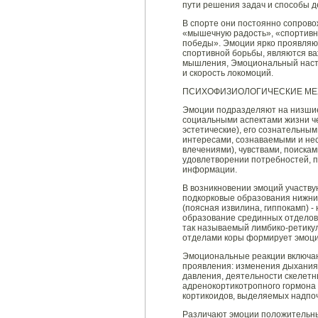
пути решения задач и способы д
В спорте они постоянно сопров
«мышечную радость», «спортивну
победы». Эмоции ярко проявляют
спортивной борьбы, являются ва
мышления, Эмоциональный наст
и скорость локомоций.
ПСИХОФИЗИОЛОГИЧЕСКИЕ МЕ
Эмоции подразделяют на низшие
социальными аспектами жизни ч
эстетические), его сознательны
интересами, сознаваемыми и не
влечениями), чувствами, поиска
удовлетворении потребностей, 
информации.
В возникновении эмоций участв
подкорковые образования нижни
(поясная извилина, гиппокамп) -
образование срединных отделов 
так называемый лимбико-ретику
отделами коры формирует эмоци
Эмоциональные реакции включаю
проявления: изменения дыхания
давления, деятельности скелет
адренокортикотропного гормона
кортикоидов, выделяемых надпо
Различают эмоции положительны