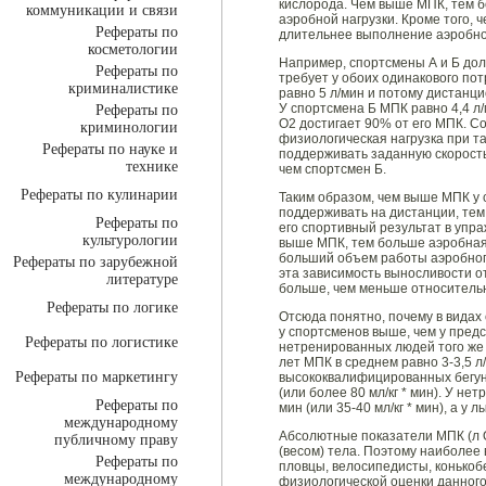
кислорода. Чем выше МПК, тем 
коммуникации и связи
аэробной нагрузки. Кроме того, 
Рефераты по
длительнее выполнение аэробно
косметологии
Например, спортсмены А и Б дол
Рефераты по
требует у обоих одинакового пот
криминалистике
равно 5 л/мин и потому дистанц
У спортсмена Б МПК равно 4,4 л
Рефераты по
О2 достигает 90% от его МПК. С
криминологии
физиологическая нагрузка при та
Рефераты по науке и
поддерживать заданную скорость
технике
чем спортсмен Б.
Рефераты по кулинарии
Таким образом, чем выше МПК у 
поддерживать на дистанции, тем
Рефераты по
его спортивный результат в упр
культурологии
выше МПК, тем больше аэробная 
больший объем работы аэробног
Рефераты по зарубежной
эта зависимость выносливости о
литературе
больше, чем меньше относительн
Рефераты по логике
Отсюда понятно, почему в видах
у спортсменов выше, чем у предс
Рефераты по логистике
нетренированных людей того же 
лет МПК в среднем равно 3-3,5 л/м
Рефераты по маркетингу
высококвалифицированных бегуно
(или более 80 мл/кг * мин). У н
Рефераты по
мин (или 35-40 мл/кг * мин), а у 
международному
Абсолютные показатели МПК (л О
публичному праву
(весом) тела. Поэтому наиболее
Рефераты по
пловцы, велосипедисты, конькоб
международному
физиологической оценки данног