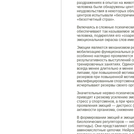
раздражениях в опытах на живот
человека были обнаружены центр
неудовольствия в некоторых обл
центров испытывали «беспричин
«безотчетный страх».
Включаясь в сложные психически
обеспечивают так называемое э
человека, подкрепляя его «озаре
эмоциональная окраска слов име
Эмоции являются механизмом ре
мобилизацию функциональных ре
особенно наглядно проявляется 
результативность выступлений 
тренировочных занятиях. Одино
всегда менее длительно и менее
липами, при повышенной мотива
резервов при повышенной моти
квалифицированным спортсменам
исчерпывают резервы своего орг
Значительные нервно-психическ
приводят к резкому усилению э
стресс у спортсменов, а при чр
проявления эмоций — дистресс 
активности организма, снижение
В формировании эмоций и эмоци
биологических регуляторов — н
пептиды). Они представляют соб
аминокислотные цепочки. Нейро