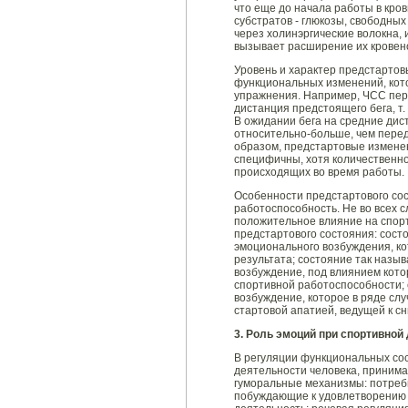
что еще до начала работы в кро
субстратов - глюкозы, свободны
через холинэргические волокна,
вызывает расширение их кровено
Уровень и характер предстартов
функциональных изменений, кот
упражнения. Например, ЧСС пере
дистанция предстоящего бега, т
В ожидании бега на средние дис
относительно-больше, чем перед 
образом, предстартовые измене
специфичны, хотя количественно
происходящих во время работы.
Особенности предстартового сос
работоспособность. Не во всех 
положительное влияние на спорт
предстартового состояния: сост
эмоционального возбуждения, к
результата; состояние так назы
возбуждение, под влиянием кото
спортивной работоспособности;
возбуждение, которое в ряде слу
стартовой апатией, ведущей к сн
3. Роль эмоций при спортивной
В регуляции функциональных сос
деятельности человека, принима
гуморальные механизмы: потребн
побуждающие к удовлетворению 