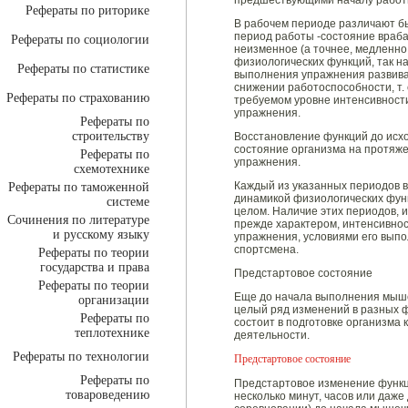
предшествующими началу работ
Рефераты по риторике
В рабочем периоде различают б
период работы -состояние враб
Рефераты по социологии
неизменное (а точнее, медленн
физиологических функций, так н
Рефераты по статистике
выполнения упражнения развивает
снижении работоспособности, т.
Рефераты по страхованию
требуемом уровне интенсивности
упражнения.
Рефераты по
строительству
Восстановление функций до исхо
состояние организма на протяж
Рефераты по
упражнения.
схемотехнике
Каждый из указанных периодов в
Рефераты по таможенной
динамикой физиологических функ
системе
целом. Наличие этих периодов, 
Сочинения по литературе
прежде характером, интенсивно
и русскому языку
упражнения, условиями его выпо
спортсмена.
Рефераты по теории
государства и права
Предстартовое состояние
Рефераты по теории
Еще до начала выполнения мыше
организации
целый ряд изменений в разных ф
Рефераты по
состоит в подготовке организм
теплотехнике
деятельности.
Рефераты по технологии
Предстартовое состояние
Рефераты по
Предстартовое изменение функц
товароведению
несколько минут, часов или даже