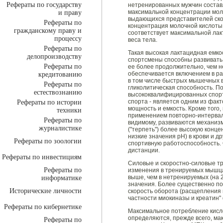
Рефераты по государству
нетренированных мужчин составля
максимальной концентрации моло
и праву
выдающихся представителей ско
Рефераты по
концентрация молочной кислоты 
гражданскому праву и
соответствует максимальной лакт
процессу
веса тела.
Рефераты по
Такая высокая лактацидная емко
делопроизводству
спортсмены способны развивать
Рефераты по
ее более продолжительно, чем н
обеспечивается включением в р
кредитованию
в том числе быстрых мышечных в
Рефераты по
гликолитическая способность. 
естествознанию
высококвалифицированных спорт
спорта - является одним из фак
Рефераты по истории
мощность и емкость. Кроме того,
техники
применением повторно-интервал
Рефераты по
видимому, развиваются механиз
журналистике
("терпеть") более высокую конц
низкие значения рН) в крови и д
Рефераты по зоологии
спортивную работоспособность. 
дистанции.
Рефераты по инвестициям
Силовые и скоростно-силовые т
Рефераты по
изменения в тренируемых мышцах
выше, чем в нетренируемых (на 
информатике
значения. Более существенно п
Исторические личности
скорость оборота (расщепления 
частности миокиназы и креатин" 
Рефераты по кибернетике
Максимальное потребление кисл
определяются, прежде всего, ма
Рефераты по