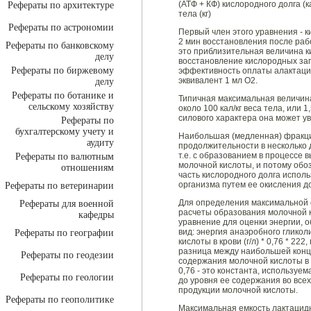
(АТФ + КФ) кислородного долга (кал/
Рефераты по архитектуре
тела (кг)
Рефераты по астрономии
Первый член этого уравнения - 
2 мин восстановления после раб
Рефераты по банковскому
это приблизительная величина ки
делу
восстановление кислородных запа
Рефераты по биржевому
эффективность оплаты алактацид
эквивалент 1 мл О2.
делу
Рефераты по ботанике и
Типичная максимальная величина
сельскому хозяйству
около 100 кал/кг веса тела, или 
силового характера она может ув
Рефераты по
бухгалтерскому учету и
Наибольшая (медленная) фракци
аудиту
продолжительности в несколько 
т.е. с образованием в процессе
Рефераты по валютным
молочной кислоты, и потому обо
отношениям
часть кислородного долга испол
организма путем ее окисления до
Рефераты по ветеринарии
Для определения максимальной 
Рефераты для военной
расчеты образования молочной 
кафедры
уравнение для оценки энергии, 
вид: энергия анаэробного гликол
Рефераты по географии
кислоты в крови (г/л) * 0,76 * 2
разница между наибольшей конце
Рефераты по геодезии
содержания молочной кислоты в 
0,76 - это константа, используе
Рефераты по геологии
до уровня ее содержания во всех 
продукции молочной кислоты.
Рефераты по геополитике
Максимальная емкость лактацид