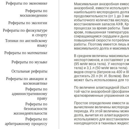
Рефераты по экономике
Максимальная анаэробная емкос
анаэробной, емкости использует
Рефераты по
наибольшего кислородного долг
москвоведению
продолжительности (от 1 до 3 ми
избыточного количества кислоро
Рефераты по экологии
восстановления запасов АХФ, Кр
процессах за время работы. Таки
Рефераты по физкультуре
крови, повышенная температура 
и спорту
сокращающимся сердцем и дыха
повышенной скорости потреблен
Топики по английскому
работы. Поэтому имеется лишь 
языку
максимального долга и максимал
Рефераты по математике
В среднем величины максимально
неспортсменов, и составляют у му
Рефераты по музыке
(95 мл/кг веса тела). У неспортс
тела) и 3,1 л (50 мл/кг веса те
Остальные рефераты
видов спорта (бегунов на 400 и
достигать 20 л (Н. И. Волков). В
Рефераты по авиации и
может быть использована для то
космонавтике
По величине алактацидной (быст
Рефераты по
той части анаэробной (фосфаген
административному
кратковременные упражнения ско
праву
Простое определение емкости ал
Рефераты по
вычислении величины кислородно
безопасности
периода. Из этой величины мож
жизнедеятельности
долга, вычитая из алактацидного
Рефераты по
используемого для восстановлен
находящегося в тканевых жидкос
арбитражному процессу