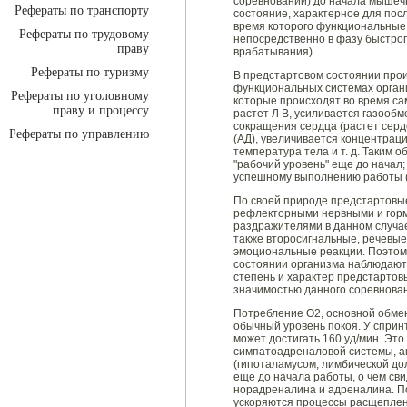
соревновании) до начала мышеч
Рефераты по транспорту
состояние, характерное для пос
время которого функциональные
Рефераты по трудовому
непосредственно в фазу быстрог
праву
врабатывания).
Рефераты по туризму
В предстартовом состоянии про
функциональных системах органи
Рефераты по уголовному
которые происходят во время сам
праву и процессу
растет Л В, усиливается газооб
сокращения сердца (растет сер
Рефераты по управлению
(АД), увеличивается концентрац
температура тела и т. д. Таким 
"рабочий уровень" еще до начал;
успешному выполнению работы (
По своей природе предстартовы
рефлекторными нервными и гор
раздражителями в данном случае
также второсигнальные, речевы
эмоциональные реакции. Поэтом
состоянии организма наблюдают
степень и характер предстартов
значимостью данного соревнова
Потребление О2, основной обмен,
обычный уровень покоя. У спринт
может достигать 160 уд/мин. Это
симпатоадреналовой системы, ак
(гипоталамусом, лимбической дол
еще до начала работы, о чем св
норадреналина и адреналина. По
ускоряются процессы расщеплени