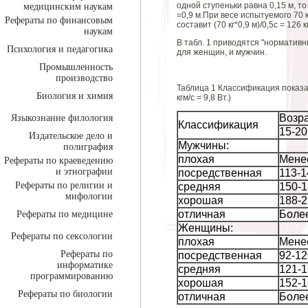
одной ступеньки равна 0,15 м, то
медицинским наукам
=0,9 м.При весе испытуемого 70 
Рефераты по финансовым
составит (70 кг*0,9 м)/0,5с = 126 к
наукам
В табл. 1 приводятся "норматив
Психология и педагогика
для женщин, и мужчин.
Промышленность
производство
Таблица 1 Классификация показа
Биология и химия
кгм/с = 9,8 Вт.)
Возра
Языкознание филология
Классификация
15-20
Издательское дело и
Мужчины:
полиграфия
плохая
Мене
Рефераты по краеведению
и этнографии
посредственная
113-1
Рефераты по религии и
средняя
150-
мифологии
хорошая
188-
отличная
Более
Рефераты по медицине
Женщины:
Рефераты по сексологии
плохая
Мене
Рефераты по
посредственная
92-12
информатике
средняя
121-
программированию
хорошая
152-
Рефераты по биологии
отличная
Боле