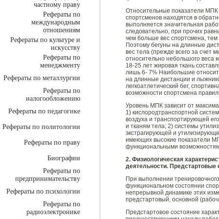
частному праву
Относительные показатели МПК (
Рефераты по
спортсменов находятся в обратно
международным
выполняется значительная рабо
отношениям
следовательно, при прочих равн
чем больше вес спортсмена, тем
Рефераты по культуре и
Поэтому бегуны на длинные дист
искусству
вес тела (прежде всего за счет 
Рефераты по
относительно небольшого веса к
менеджменту
18-25 лет жировая ткань составл
лишь 6- 7% Наибольшие относит
Рефераты по металлургии
на длинные дистанции и лыжников
легкоатлетический бег, спортив
Рефераты по
возможности спортсмена правил
налогообложению
Уровень МПК зависит от максим
Рефераты по педагогике
1) кислородтранспортной систе
воздуха и транспортирующей ег
и тканям тела; 2) системы утили
Рефераты по политологии
экстрагирующей и утилизирующе
имеющих высокие показатели МП
Рефераты по праву
функциональными возможностям
Биографии
2. Физиологическая характерис
деятельности. Предстартовые 
Рефераты по
предпринимательству
При выполнении тренировочного
функциональном состоянии спор
Рефераты по психологии
непрерывной динамике этих изм
предстартовый, основной (рабоч
Рефераты по
радиоэлектронике
Предстартовое состояние харак