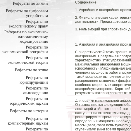
Содержание
Рефераты по химии
1. Аэробная и анаэробная произ
Рефераты по цифровым
устройствам
2. Физиологическая характерист
Рефераты по
деятельности. Предстартовые с
экологическому праву
3. Роль эмоций при спортивной 
Рефераты по экономико-
математическому
моделированию
1. Аэробная и анаэробная произ
Рефераты по
экономической географии
С энергетической точки зрения, 
анаэробным. Предельная продолж
Рефераты по
характеристики этих упражнений
экономической теории
максимальная анаэробная мощно
(способность). Максимальная а
Рефераты по этике
человека мощность работы может
такой мощности выполняется поч
Рефераты по
расщепления мышечных фосфаген
юриспруденции
особенно скорость их энергети
Рефераты по
анаэробную мощность. Короткий
языковедению
результаты которых зависят от 
Рефераты по
Для оценки максимальной анаэро
юридическим наукам
Он выполняется следующим обра
лестницей и вбегает по ней, как 
Рефераты по истории
наступает на включатель секундо
регистрируется время прохожден
Рефераты по
определения мощности необходи
компьютерным наукам
массы (веса) тела испытуемого (к
Рефераты по
ступеньками (м)-и время преодол