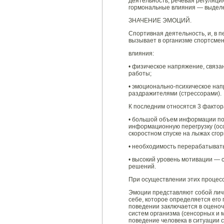
деятельность; речевая регуляци
гормональные влияния — выделен
ЗНАЧЕНИЕ ЭМОЦИЙ.
Спортивная деятельность, и, в 
вызывает в организме спортсмен
влияния:
• физическое напряжение, связ
работы;
• эмоционально-психическое на
раздражителями (стрессорами).
К последним относятся 3 фактор
• большой объем информации по
информационную перегрузку (осо
скоростном спуске на лыжах сгорит
• необходимость перерабатыват
• высокий уровень мотивации —
решений.
При осуществлении этих процесс
Эмоции представляют собой лич
себе, которое определяется его
поведении заключается в оцено
систем организма (сенсорных и
поведение человека в ситуации