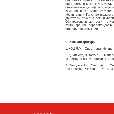
различных отделах головного и с
нейронами, они способны усилив
обезболивающий эффект, улучша
изменяя сон и температуру тела
абстиненции. Их концентрация в
двигательной активности и увел
Обнаружено, в частности, что у 
концентрация нейропептидов в 
нетренированных лиц.
Список литературы
1. КОЦ Я.М. - Спортивная физиоло
2. Д. Уилмор, Д. Костил. – Физио
«Олимпийская литература», Кие
3. Солодков А.С., Сологуб Е.Б. 
Возрастная: Учебник. — М.: Тера