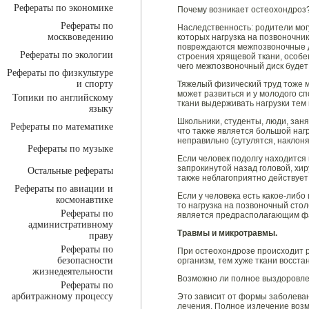
Рефераты по экономике
Почему возникает остеохондроз
Рефераты по
Наследственность: родители могу
москвоведению
которых нагрузка на позвоночни
повреждаются межпозвоночные д
Рефераты по экологии
строения хрящевой ткани, особен
чего межпозвоночный диск будет 
Рефераты по физкультуре
и спорту
Тяжелый физический труд тоже 
может развиться и у молодого с
Топики по английскому
ткани выдерживать нагрузки тем 
языку
Школьники, студенты, люди, зан
Рефераты по математике
что также является большой нагр
неправильно (сутулятся, наклоня
Рефераты по музыке
Если человек подолгу находится
запрокинутой назад головой, хир
Остальные рефераты
также неблагоприятно действует
Рефераты по авиации и
Если у человека есть какое-либо
космонавтике
то нагрузка на позвоночный сто
Рефераты по
является предрасполагающим фа
административному
Травмы и микротравмы.
праву
Рефераты по
При остеохондрозе происходит 
безопасности
организм, тем хуже ткани восста
жизнедеятельности
Возможно ли полное выздоровле
Рефераты по
арбитражному процессу
Это зависит от формы заболеван
лечения. Полное излечение возм