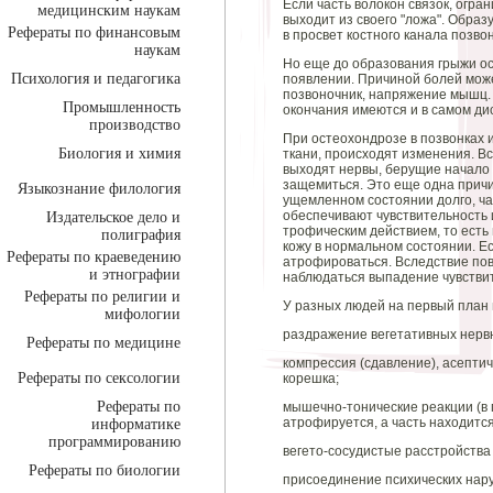
Если часть волокон связок, огр
медицинским наукам
выходит из своего "ложа". Обра
Рефераты по финансовым
в просвет костного канала позво
наукам
Но еще до образования грыжи о
Психология и педагогика
появлении. Причиной болей мож
позвоночник, напряжение мышц.
Промышленность
окончания имеются и в самом дис
производство
При остеохондрозе в позвонках 
Биология и химия
ткани, происходят изменения. Вс
выходят нервы, берущие начало 
защемиться. Это еще одна причи
Языкознание филология
ущемленном состоянии долго, час
обеспечивают чувствительность 
Издательское дело и
трофическим действием, то ест
полиграфия
кожу в нормальном состоянии. 
Рефераты по краеведению
атрофироваться. Вследствие по
и этнографии
наблюдаться выпадение чувствит
Рефераты по религии и
У разных людей на первый план
мифологии
раздражение вегетативных нерв
Рефераты по медицине
компрессия (сдавление), асептич
Рефераты по сексологии
корешка;
Рефераты по
мышечно-тонические реакции (в 
атрофируется, а часть находитс
информатике
программированию
вегето-сосудистые расстройства 
Рефераты по биологии
присоединение психических нар