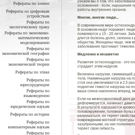
узнаем мы о том, что заболевани
Рефераты по химии
осложнения - боли, нарушения 
работы внутренних органов.
Рефераты по цифровым
устройствам
Многие, многие люди...
Рефераты по
В современном мире остеохондр
экологическому праву
В основном недуг поражает люде
Рефераты по экономико-
появляются у 15 - 20 летних. За
математическому
длится болезнь долго, склонна 
обществу. Женщины чаще, чем м
моделированию
заболевание протекает тяжелее
Рефераты по
экономической географии
Медленно и незаметно
Рефераты по
Развитие остеохондроза - это п
экономической теории
страдает этим недугом.
Рефераты по этике
Величина нагрузки, сжимающей д
тела. Наименьшая нагрузка на по
Рефераты по
стоя она увеличивается в 2,5 раз
юриспруденции
поднятии тяжести нагрузка на п
Рефераты по
ваша спина наклонена вперед, м
языковедению
Если на межпозвоночный диск де
Рефераты по
деформируется, начинает давить
юридическим наукам
В результате нарушается кровос
головокружение, головная боль) 
Рефераты по истории
разрушаться, он теряет свойств
повреждению костной структуры 
Рефераты по
зазубренными, на них появляютс
компьютерным наукам
теряет свою гибкость.
Рефераты по